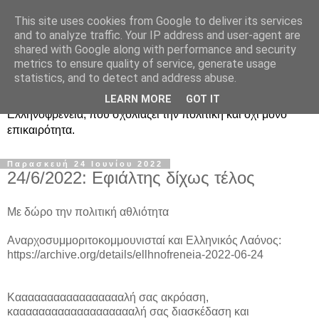
This site uses cookies from Google to deliver its services
Ραδιοφωνική
and to analyze traffic. Your IP address and user-agent are
shared with Google along with performance and security
Ελληνοφρένεια Unofficial
metrics to ensure quality of service, generate usage
statistics, and to detect and address abuse.
Η γνωστή ραδιοφωνική εκπομπή κατά κόσμον
LEARN MORE
GOT IT
Ελληνοφρένεια, που σχολιάζει την πολιτική και όχι μόνο
επικαιρότητα.
Παρασκευή 24 Ιουνίου 2022
24/6/2022: Εφιάλτης δίχως τέλος
Με δώρο την πολιτική αθλιότητα
Αναρχοσυμμοριτοκομμουνισταί και Ελληνικός Λαόνος:
https://archive.org/details/ellhnofreneia-2022-06-24
Καααααααααααααααααλή σας ακρόαση,
καααααααααααααααααααλή σας διασκέδαση και