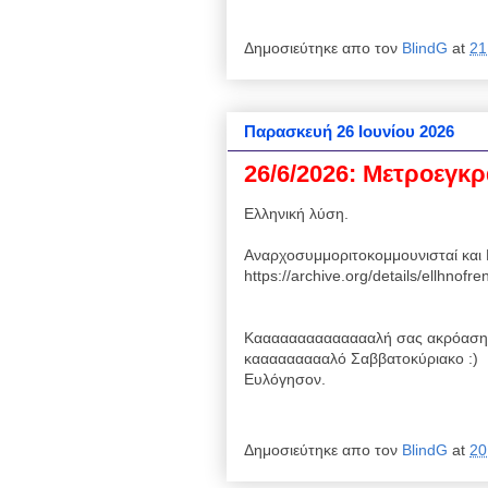
Δημοσιεύτηκε απο τον
BlindG
at
21
Παρασκευή 26 Ιουνίου 2026
26/6/2026: Μετροεγκρ
Ελληνική λύση.
Αναρχοσυμμοριτοκομμουνισταί και 
https://archive.org/details/ellhnof
Κααααααααααααααλή σας ακρόαση,
καααααααααλό Σαββατοκύριακο :)
Ευλόγησον.
Δημοσιεύτηκε απο τον
BlindG
at
20