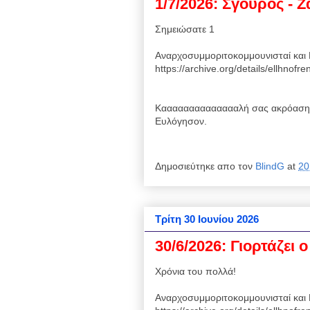
1/7/2026: Σγουρός - 
Σημειώσατε 1
Αναρχοσυμμοριτοκομμουνισταί και 
https://archive.org/details/ellhnof
Κααααααααααααααλή σας ακρόαση 
Ευλόγησον.
Δημοσιεύτηκε απο τον
BlindG
at
20
Τρίτη 30 Ιουνίου 2026
30/6/2026: Γιορτάζει 
Χρόνια του πολλά!
Αναρχοσυμμοριτοκομμουνισταί και 