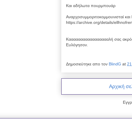
Και αδήλωτα πουρμπουάρ
Αναρχοσυμμοριτοκομμουνισταί και 
https://archive.org/details/ellhnof
Καααααααααααααααααλή σας ακρόα
Ευλόγησον.
Δημοσιεύτηκε απο τον
BlindG
at
21
Αρχική σε
Εγγρ