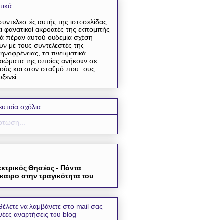
τικά...
συντελεστές αυτής της ιστοσελίδας
αι φανατικοί ακροατές της εκπομπής
ά πέραν αυτού ουδεμία σχέση
υν με τους συντελεστές της
ηνοφρένειας, τα πνευματικά
αιώματα της οποίας ανήκουν σε
ούς και στον σταθμό που τους
οξενεί.
ευταία σχόλια...
τωση...
εκτρικός Θησέας - Πάντα
καιρο στην τραγικότητα του
θέλετε να λαμβάνετε στο mail σας
 νέες αναρτήσεις του blog