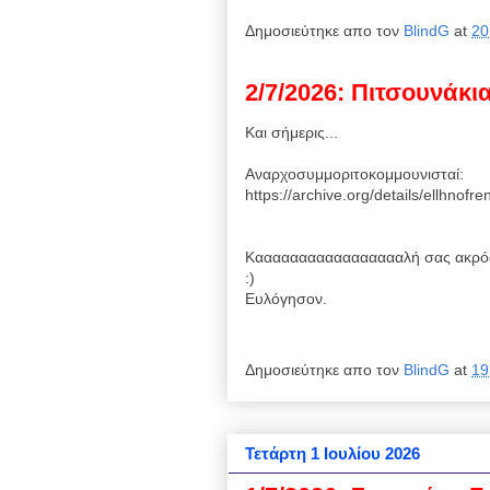
Δημοσιεύτηκε απο τον
BlindG
at
20
2/7/2026: Πιτσουνάκι
Και σήμερις...
Αναρχοσυμμοριτοκομμουνισταί:
https://archive.org/details/ellhnof
Καααααααααααααααααλή σας ακρό
:)
Ευλόγησον.
Δημοσιεύτηκε απο τον
BlindG
at
19
Τετάρτη 1 Ιουλίου 2026