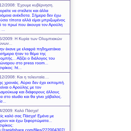
12/2008: Έχουμε κυβέρνηση.
ρείτε να στείλετε και άλλα
όμοια ανέκδοτα. Σήμερα δεν έχω
ύσει τίποτα αλλά είμαι μπριζωμένος
 το πρωί που άκουγα τον Αρούλη
 ...
6/2009: Η Κυρία των Ολυμπιακών
νων...
 την έκανε με ελαφρά πηδηματάκια
 σήμερα ήταν το θέμα της
ομπής... Αξίζει ο διάλογος του
ώναρου στο press room...
σιρίκος: ht...
12/2008: Και η τελευταία....
της χρονιάς. Αύριο δεν έχει εκπομπή.
είναι ο Αρούλης με τον
αμούκωφ και διάφορους άλλους
α στο studio και θα γίνει χάβαλος.
σ...
4/2009: Kαλό Πάσχα!
ίς καλό σας Πάσχα! Εμένα με
χουν και έχω ξεφορτώματα...
σιρίκος:
p://rapidshare.com/files/222004307/