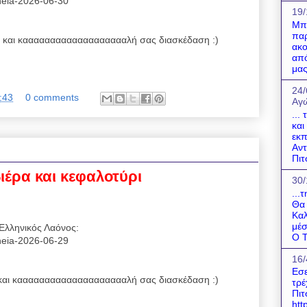
reneia-2026-06-30
19/
Μπο
παρ
και καααααααααααααααααααλή σας διασκέδαση :)
ακο
από
μας
24/
:43
0 comments
Αγώ
...
και
εκπ
Αντ
Πιτ
βιέρα και κεφαλοτύρι
30/
...
Θα 
Καλ
μέσ
Ελληνικός Λαόνος:
Ο Τ
reneia-2026-06-29
16/
Εσε
αι κααααααααααααααααααααλή σας διασκέδαση :)
τρέ
Πιτ
htt