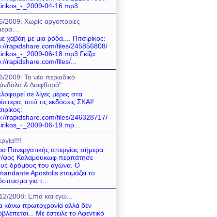
sirikos_-_2009-04-16.mp3 ...
6/2009: Χωρίς αργοπορίες
ερα....
ε χαβάη με μια ρόδα.... Πιτσιρίκος:
p://rapidshare.com/files/245856808/
sirikos_-_2009-06-18.mp3 Γκίζα:
p://rapidshare.com/files/...
6/2009: Το νέο περιοδικό
άνδαλα & Διαφθορά"
λοφορεί σε λίγες μέρες στα
ίπτερα, από τις εκδόσεις ΣΚΑΙ!
σιρίκος:
p://rapidshare.com/files/246328717/
sirikos_-_2009-06-19.mp...
ργία!!!!
α Πανεργατικής απεργίας σήμερα.
σ/φος Καλαμουκωφ περπάτησε
υς δρόμους του αγώνα. Ο
andante Apostolis ετοιμάζει το
σπασμα για τ...
12/2008: Είπα και εγώ...
να κάνω πρωτοχρονία αλλά δεν
βλέπεται... Με έστειλε το Αφεντικό