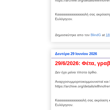
https://archive.org/details/ellhnof
Κααααααααααααααλή σας ακρόαση 
Ευλόγηcον.
Δημοσιεύτηκε απο τον
BlindG
at
18
Δευτέρα 29 Ιουνίου 2026
29/6/2026: Φέτα, γρα
Δεν έχει μείνει τίποτα όρθιο.
Αναρχοσυμμοριτοκομμουνισταί και 
https://archive.org/details/ellhnof
Καααααααααααααλή σας ακρόαση κ
Ευλόγησον.