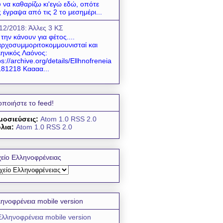
 να καθαρίζω κι'εγώ εδώ, οπότε
 έγραψα από τις 2 το μεσημέρι...
12/2018: Άλλες 3 ΚΣ
 την κάνουν για φέτος....
ρχοσυμμοριτοκομμουνισταί και
ηνικός Λαόνος:
ps://archive.org/details/Ellhnofreneia
81218 Καααα...
οποιήστε το feed!
μοσιεύσεις:
Atom 1.0
RSS 2.0
λια:
Atom 1.0
RSS 2.0
είο Ελληνοφρένειας
ηνοφρένεια mobile version