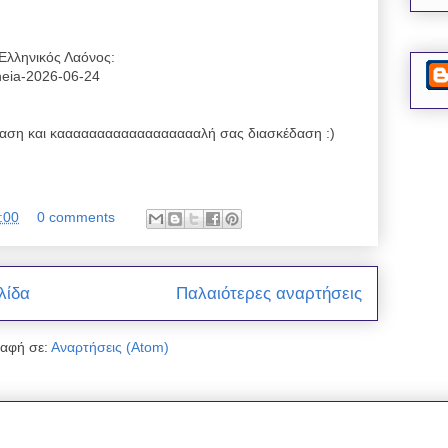
Ελληνικός Λαόνος:
reneia-2026-06-24
ση και κααααααααααααααααααλή σας διασκέδαση :)
:00
0 comments
λίδα
Παλαιότερες αναρτήσεις
αφή σε:
Αναρτήσεις (Atom)