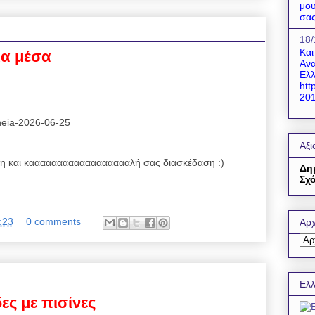
μου
σας
18/
Και
ια μέσα
Ανα
Ελλ
htt
201
reneia-2026-06-25
Αξι
 και κααααααααααααααααααλή σας διασκέδαση :)
Δη
Σχό
:23
0 comments
Αρχ
Ελλ
ες με πισίνες