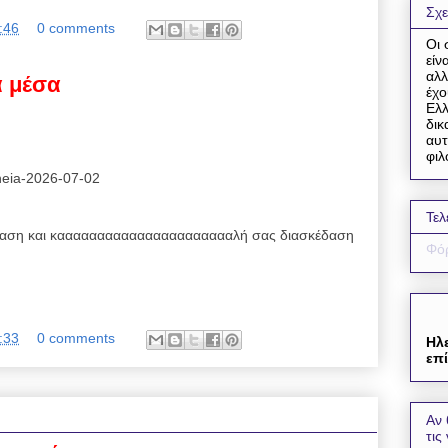
Σχε
:46
0 comments
Οι 
είν
αλλ
α μέσα
έχο
Ελλ
δικ
αυτ
φιλ
reneia-2026-07-02
Τελ
αση και κααααααααααααααααααααααλή σας διασκέδαση
Φόρ
:33
0 comments
Ηλ
επί
Αν 
τις