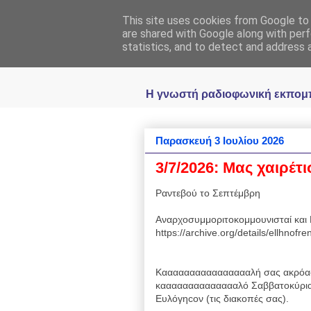
This site uses cookies from Google to d
Ραδιοφωνική
are shared with Google along with perf
statistics, and to detect and address 
Η γνωστή ραδιοφωνική εκπομπή 
Παρασκευή 3 Ιουλίου 2026
3/7/2026: Mας χαιρέτι
Ραντεβού το Σεπτέμβρη
Αναρχοσυμμοριτοκομμουνισταί και 
https://archive.org/details/ellhnof
Κααααααααααααααααλή σας ακρόα
κααααααααααααααλό Σαββατοκύριακ
Ευλόγηcον (τις διακοπές σας).