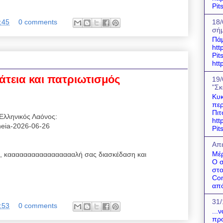
Pit
:45
0 comments
18/
σήμ
Πάμ
htt
Pit
htt
άτεια και πατριωτισμός
19/
"Σκ
Κυκ
περ
Πιτ
Ελληνικός Λαόνος:
htt
reneia-2026-06-26
Pit
Απε
Μέρ
 καααααααααααααααααλή σας διασκέδαση και
Ο 
στο
Com
από
31/
:53
0 comments
...
προ