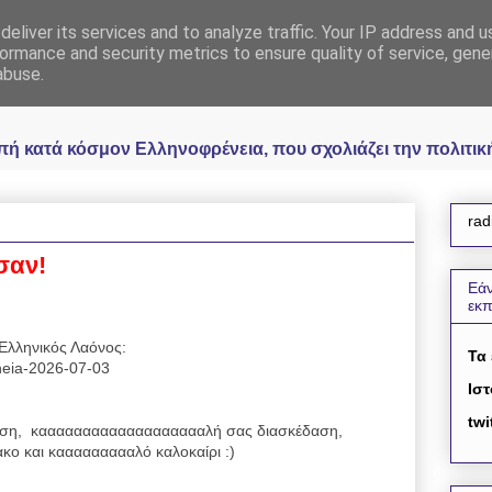
eliver its services and to analyze traffic. Your IP address and 
 Ελληνοφρένεια Unoff
ormance and security metrics to ensure quality of service, gen
abuse.
κατά κόσμον Ελληνοφρένεια, που σχολιάζει την πολιτική 
rad
σαν!
Εάν
εκ
Ελληνικός Λαόνος:
Τα
reneia-2026-07-03
Ιστ
twi
ση, καααααααααααααααααααλή σας διασκέδαση,
ο και καααααααααλό καλοκαίρι :)