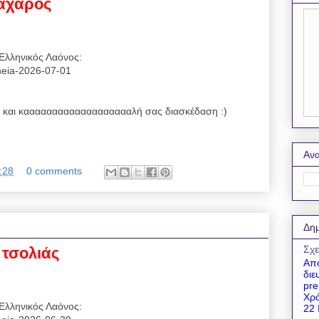
Ζαχαρός
Ελληνικός Λαόνος:
reneia-2026-07-01
και καααααααααααααααααααλή σας διασκέδαση :)
Ανα
:28
0 comments
Δημ
Σχε
ο τσολιάς
Απο
διε
pre
Χρό
Ελληνικός Λαόνος:
22 Ι