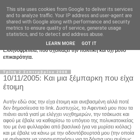
This site uses cookies from Google to deliver its services
Ραδιοφωνική
and to analyze traffic. Your IP address and user-agent are
shared with Google along with performance and security
Ελληνοφρένεια Unofficial
metrics to ensure quality of service, generate usage
statistics, and to detect and address abuse.
Η γνωστή ραδιοφωνική εκπομπή κατά κόσμον
LEARN MORE
GOT IT
Ελληνοφρένεια, που σχολιάζει την πολιτική και όχι μόνο
επικαιρότητα.
Τρίτη 2 Σεπτεμβρίου 2008
10/11/2005: Και μια ξέμπαρκη που είχα
έτοιμη
Αυτήν εδώ σας την είχα έτοιμη και ανεβασμένη αλλά ποτέ
δεν δημοσίευσα το link. Δυστυχώς, το Αφεντικό μου που τα
πιάνει αυτά γιατί με ελέγχει νυχθημερών, την τσάκωσε και
αφού με έβαλε να καθαρίσω το υπόγειο της πολυκατοικείας
του με ένα φυλλαράκι από βασιλικό (για να μυρίσει κιόλας)
και με έβαλε να κάνω με την οδοντόβουρτσά μου (την οποία
με ανάγκασε να χρησιμοποιήσω για τα δόντια μου αμέσως