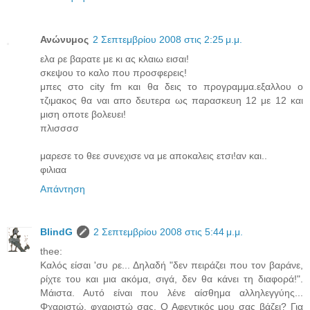
Ανώνυμος
2 Σεπτεμβρίου 2008 στις 2:25 μ.μ.
ελα ρε βαρατε με κι ας κλαιω εισαι!
σκεψου το καλο που προσφερεις!
μπες στο city fm και θα δεις το προγραμμα.εξαλλου ο
τζιμακος θα ναι απο δευτερα ως παρασκευη 12 με 12 και
μιση οποτε βολευει!
πλισσσσ
μαρεσε το θεε συνεχισε να με αποκαλεις ετσι!αν και..
φιλιαα
Απάντηση
BlindG
2 Σεπτεμβρίου 2008 στις 5:44 μ.μ.
thee:
Καλός είσαι 'συ ρε... Δηλαδή "δεν πειράζει που τον βαράνε,
ρίχτε του και μια ακόμα, σιγά, δεν θα κάνει τη διαφορά!".
Μάιστα. Αυτό είναι που λένε αίσθημα αλληλεγγύης...
Φχαριστώ, φχαριστώ σας. Ο Αφεντικός μου σας βάζει? Για