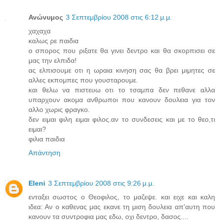
Ανώνυμος
3 Σεπτεμβρίου 2008 στις 6:12 μ.μ.
χαχαχα
καλως ρε παιδια
ο σπορος που ριξατε θα γινει δεντρο και θα σκορπισει σε
μας την ελπιδα!
ας ελπισουμε οτι η ωραια κινηση σας θα βρει μιμητες σε
αλλες εκπομπες που γουσταρουμε.
και θελω να πιστευω οτι το τσαμπα δεν πεθανε αλλα
υπαρχουν ακομα ανθρωποι που κανουν δουλεια για τον
αλλο χωρις φραγκο.
δεν ειμαι φιλη ειμαι φιλος.αν το συνδεσεις και με το θεο,τι
ειμαι?
φιλια παιδια
Απάντηση
Eleni
3 Σεπτεμβρίου 2008 στις 9:26 μ.μ.
ενταξει σωστος ο Θεοφιλος, το μαζεψε. και ειχε και καλη
ιδεα: Αν ο καθενας μας εκανε τη μιση δουλεια απ'αυτη που
κανουν τα συντροφια μας εδω, οχι δεντρο, δασος....