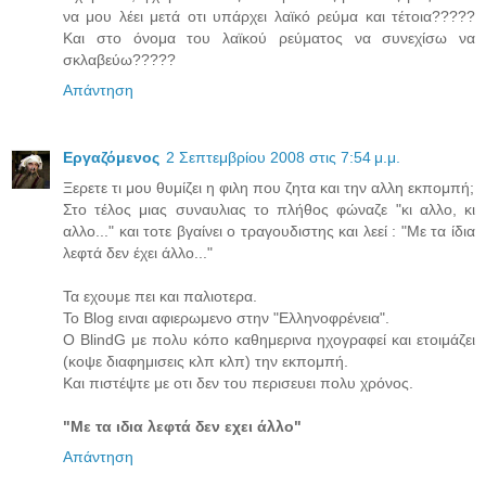
να μου λέει μετά οτι υπάρχει λαϊκό ρεύμα και τέτοια?????
Και στο όνομα του λαϊκού ρεύματος να συνεχίσω να
σκλαβεύω?????
Απάντηση
Εργαζόμενος
2 Σεπτεμβρίου 2008 στις 7:54 μ.μ.
Ξερετε τι μου θυμίζει η φιλη που ζητα και την αλλη εκπομπή;
Στο τέλος μιας συναυλιας το πλήθος φώναζε "κι αλλο, κι
αλλο..." και τοτε βγαίνει ο τραγουδιστης και λεεί : "Με τα ίδια
λεφτά δεν έχει άλλο..."
Τα εχουμε πει και παλιοτερα.
Το Blog ειναι αφιερωμενο στην "Ελληνοφρένεια".
Ο BlindG με πολυ κόπο καθημερινα ηχογραφεί και ετοιμάζει
(κοψε διαφημισεις κλπ κλπ) την εκπομπή.
Και πιστέψτε με οτι δεν του περισευει πολυ χρόνος.
"Με τα ιδια λεφτά δεν εχει άλλο"
Απάντηση