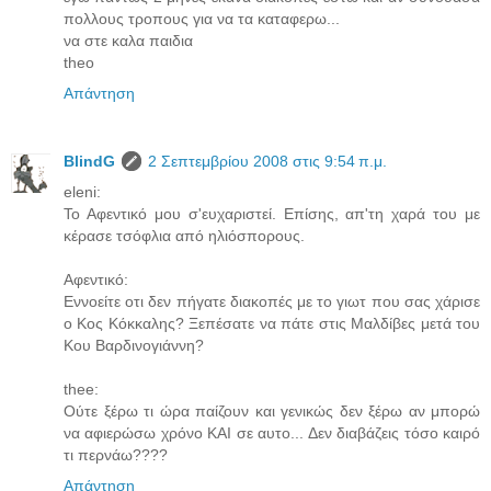
πολλους τροπους για να τα καταφερω...
να στε καλα παιδια
theo
Απάντηση
BlindG
2 Σεπτεμβρίου 2008 στις 9:54 π.μ.
eleni:
Το Αφεντικό μου σ'ευχαριστεί. Επίσης, απ'τη χαρά του με
κέρασε τσόφλια από ηλιόσπορους.
Αφεντικό:
Εννοείτε οτι δεν πήγατε διακοπές με το γιωτ που σας χάρισε
ο Κος Κόκκαλης? Ξεπέσατε να πάτε στις Μαλδίβες μετά του
Κου Βαρδινογιάννη?
thee:
Oύτε ξέρω τι ώρα παίζουν και γενικώς δεν ξέρω αν μπορώ
να αφιερώσω χρόνο ΚΑΙ σε αυτο... Δεν διαβάζεις τόσο καιρό
τι περνάω????
Απάντηση