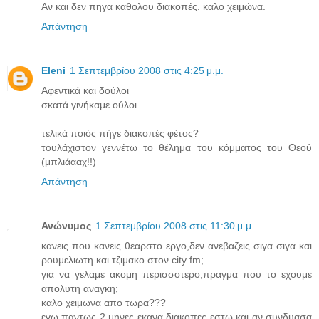
Αν και δεν πηγα καθολου διακοπές. καλο χειμώνα.
Απάντηση
Eleni
1 Σεπτεμβρίου 2008 στις 4:25 μ.μ.
Αφεντικά και δούλοι
σκατά γινήκαμε ούλοι.
τελικά ποιός πήγε διακοπές φέτος?
τουλάχιστον γεννέτω το θέλημα του κόμματος του Θεού
(μπλιάααχ!!)
Απάντηση
Ανώνυμος
1 Σεπτεμβρίου 2008 στις 11:30 μ.μ.
κανεις που κανεις θεαρστο εργο,δεν ανεβαζεις σιγα σιγα και
ρουμελιωτη και τζιμακο στον city fm;
για να γελαμε ακομη περισσοτερο,πραγμα που το εχουμε
απολυτη αναγκη;
καλο χειμωνα απο τωρα???
εγω παντως 2 μηνες εκανα διακοπες εστω και αν συνδυασα