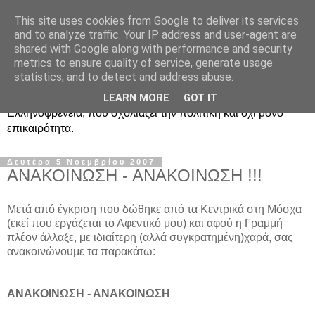
This site uses cookies from Google to deliver its services
Ραδιοφωνική
and to analyze traffic. Your IP address and user-agent are
shared with Google along with performance and security
Ελληνοφρένεια Unofficial
metrics to ensure quality of service, generate usage
statistics, and to detect and address abuse.
Η γνωστή ραδιοφωνική εκπομπή κατά κόσμον
LEARN MORE
GOT IT
Ελληνοφρένεια, που σχολιάζει την πολιτική και όχι μόνο
επικαιρότητα.
Δευτέρα 5 Νοεμβρίου 2007
ΑΝΑΚΟΙΝΩΣΗ - ΑΝΑΚΟΙΝΩΣΗ !!!
Μετά από έγκριση που δώθηκε από τα Κεντρικά στη Μόσχα
(εκεί που εργάζεται το Αφεντικό μου) και αφού η Γραμμή
πλέον άλλαξε, με ιδιαίτερη (αλλά συγκρατημένη)χαρά, σας
ανακοινώνουμε τα παρακάτω:
ΑΝΑΚΟΙΝΩΣΗ - ΑΝΑΚΟΙΝΩΣΗ