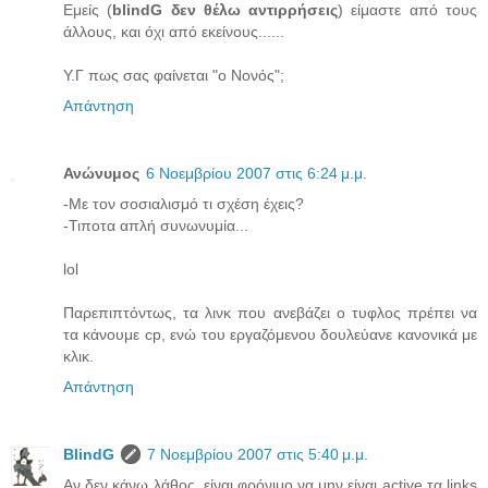
Εμείς (
blindG δεν θέλω αντιρρήσεις
) είμαστε από τους
άλλους, και όχι από εκείνους......
Υ.Γ πως σας φαίνεται "ο Νονός";
Απάντηση
Ανώνυμος
6 Νοεμβρίου 2007 στις 6:24 μ.μ.
-Mε τον σοσιαλισμό τι σχέση έχεις?
-Τιποτα απλή συνωνυμία...
lol
Παρεπιπτόντως, τα λινκ που ανεβάζει ο τυφλος πρέπει να
τα κάνουμε cp, ενώ του εργαζόμενου δουλεύανε κανονικά με
κλικ.
Απάντηση
BlindG
7 Νοεμβρίου 2007 στις 5:40 μ.μ.
Αν δεν κάνω λάθος, είναι φρόνιμο να μην είναι active τα links