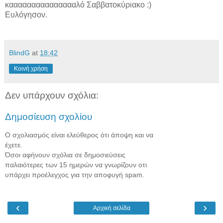
καααααααααααααααλό Σαββατοκύριακο :)
Ευλόγησον.
BlindG
at
18:42
Κοινή χρήση
Δεν υπάρχουν σχόλια:
Δημοσίευση σχολίου
Ο σχολιασμός είναι ελεύθερος ότι άποψη και να
έχετε.
Όσοι αφήνουν σχόλια σε δημοσιεύσεις
παλαιότερες των 15 ημερών να γνωρίζουν οτι
υπάρχει προέλεγχος για την αποφυγή spam.
‹
›
Αρχική σελίδα