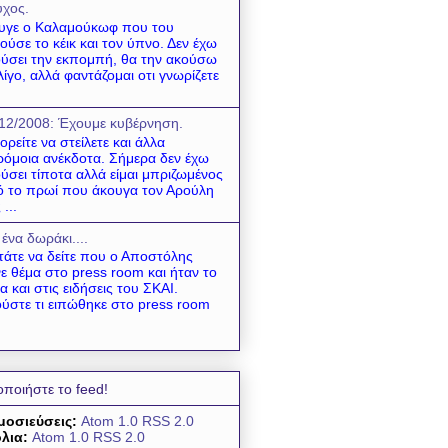
χος.
υγε ο Καλαμούκωφ που του
ούσε το κέικ και τον ύπνο. Δεν έχω
ύσει την εκπομπή, θα την ακούσω
λίγο, αλλά φαντάζομαι οτι γνωρίζετε
12/2008: Έχουμε κυβέρνηση.
ρείτε να στείλετε και άλλα
όμοια ανέκδοτα. Σήμερα δεν έχω
ύσει τίποτα αλλά είμαι μπριζωμένος
 το πρωί που άκουγα τον Αρούλη
 ...
 ένα δωράκι....
τάτε να δείτε που ο Αποστόλης
νε θέμα στο press room και ήταν το
α και στις ειδήσεις του ΣΚΑΙ.
ύστε τι ειπώθηκε στο press room
οποιήστε το feed!
μοσιεύσεις:
Atom 1.0
RSS 2.0
λια:
Atom 1.0
RSS 2.0