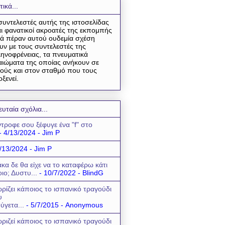
τικά...
συντελεστές αυτής της ιστοσελίδας
αι φανατικοί ακροατές της εκπομπής
ά πέραν αυτού ουδεμία σχέση
υν με τους συντελεστές της
ηνοφρένειας, τα πνευματικά
αιώματα της οποίας ανήκουν σε
ούς και στον σταθμό που τους
οξενεί.
ευταία σχόλια...
τροφε σου ξέφυγε ένα "f" στο
- 4/13/2024
- Jim P
/13/2024
- Jim P
κα δε θα είχε να το καταφέρω κάτι
οιο; Δυστυ...
- 10/7/2022
- BlindG
ρίζει κάποιος το ισπανικό τραγούδι
υ
ύγετα...
- 5/7/2015
- Anonymous
ριζεί κάποιος το ισπανικό τραγούδι