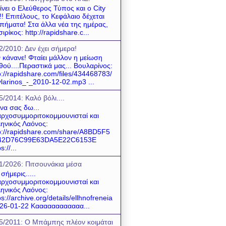
ίνει ο Ελεύθερος Τύπος και ο City
! Επιτέλους, το Κεφάλαιο δέχεται
πήματα! Στα άλλα νέα της ημέρας,
σιρίκος: http://rapidshare.c...
2/2010: Δεν έχει σήμερα!
 κάνανε! Φταίει μάλλον η μείωση
θού....Περαστικά μας... Βουλαρίνος:
p://rapidshare.com/files/434468783/
larinos_-_2010-12-02.mp3 ...
5/2014: Καλό βόλι....
 να σας δω...
ρχοσυμμοριτοκομμουνισταί και
ηνικός Λαόνος:
p://rapidshare.com/share/A8BD5F5
42D76C99E63DA5E22C6153E
s://...
1/2026: Πιτσουνάκια μέσα
 σήμερις.....
ρχοσυμμοριτοκομμουνισταί και
ηνικός Λαόνος:
ps://archive.org/details/ellhnofreneia
26-01-22 Καααααααααααα...
5/2011: O Mπάμπης πλέον κοιμάται