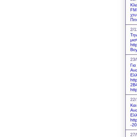
Κλε
FM!
χτυ
Πιτ
2/1
Την
μισ
htt
Boy
23/
Για
Ανα
Ελλ
htt
2B
http
22/
Και
Ανα
Ελλ
htt
-20
27/