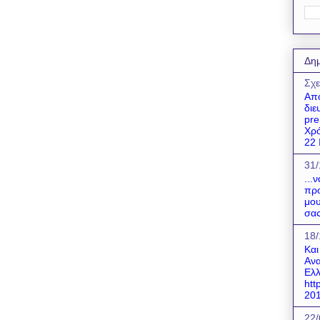
Δημ
Σχε
Απο
διε
pre
Χρό
22 Ι
31/
...
προ
μου
σας
18/
Και
Ανα
Ελλ
htt
201
22/