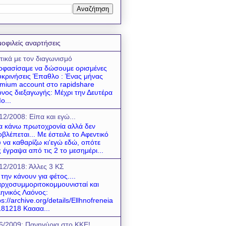
οφιλείς αναρτήσεις
τικά με τον διαγωνισμό
φασίσαμε να δώσουμε ορισμένες
υκρινήσεις Έπαθλο : Ένας μήνας
mium account στο rapidshare
νος διεξαγωγής: Μέχρι την Δευτέρα
ο...
12/2008: Είπα και εγώ...
να κάνω πρωτοχρονία αλλά δεν
βλέπεται... Με έστειλε το Αφεντικό
 να καθαρίζω κι'εγώ εδώ, οπότε
 έγραψα από τις 2 το μεσημέρι...
12/2018: Άλλες 3 ΚΣ
 την κάνουν για φέτος....
ρχοσυμμοριτοκομμουνισταί και
ηνικός Λαόνος:
ps://archive.org/details/Ellhnofreneia
81218 Καααα...
6/2009: Πανηγύρια στο ΚΚΕ!