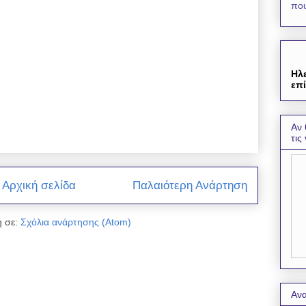
που
Ηλ
επί
Αν 
τις
Αρχική σελίδα
Παλαιότερη Ανάρτηση
 σε:
Σχόλια ανάρτησης (Atom)
Ανα