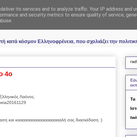
eliver its services and to analyze traffic. Your IP address and 
 Ελληνοφρένεια Unoff
ormance and security metrics to ensure quality of service, gen
abuse.
κατά κόσμον Ελληνοφρένεια, που σχολιάζει την πολιτική 
rad
ο 4ο
Εάν
εκ
Ελληνικός Λαόνος:
Τα
reneia20161129
Ιστ
twi
ση και κααααααααααααααααααλή σας διασκέδαση :)