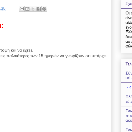
Σχε
:38
Οι 
είν
αλλ
α:
έχο
Ελλ
δικ
αυτ
φιλ
ποψη και να έχετε.
εις παλαιότερες των 15 ημερών να γνωρίζουν οτι υπάρχει
.
Τελ
Σύν
url
- 4
Πλά
τέτ
Γνω
πο
ακο
Γνω