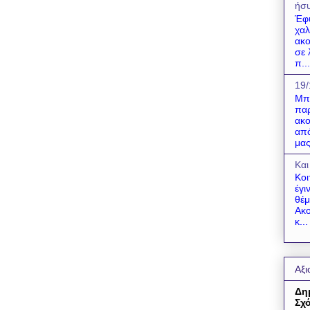
ήσυ
Έφ
χαλ
ακο
σε 
π...
19/
Μπο
παρ
ακο
από
μας
Και
Κοι
έγι
θέμ
Ακο
κ...
Αξι
Δη
Σχό