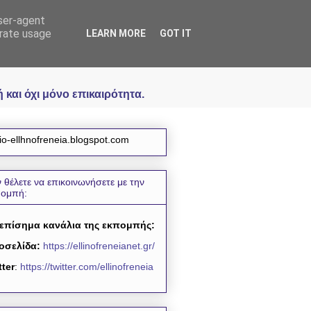
user-agent
icial
erate usage
LEARN MORE
GOT IT
και όχι μόνο επικαιρότητα.
io-ellhnofreneia.blogspot.com
 θέλετε να επικοινωνήσετε με την
πομπή:
 επίσημα κανάλια της εκπομπής:
οσελίδα:
https://ellinofreneianet.gr/
tter
:
https://twitter.com/ellinofreneia