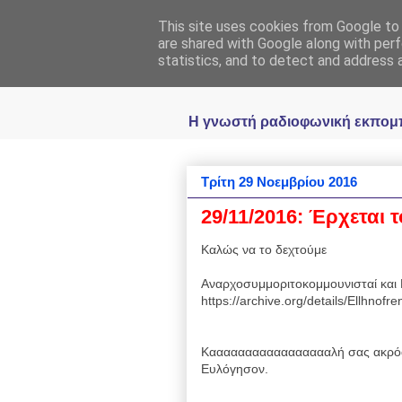
This site uses cookies from Google to d
Ραδιοφωνική
are shared with Google along with perf
statistics, and to detect and address 
Η γνωστή ραδιοφωνική εκπομπή 
Τρίτη 29 Νοεμβρίου 2016
29/11/2016: Έρχεται τ
Καλώς να το δεχτούμε
Αναρχοσυμμοριτοκομμουνισταί και 
https://archive.org/details/Ellhnof
Καααααααααααααααααλή σας ακρόα
Ευλόγησον.