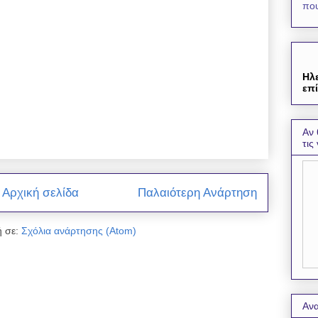
που
Ηλ
επί
Αν 
τις
Αρχική σελίδα
Παλαιότερη Ανάρτηση
 σε:
Σχόλια ανάρτησης (Atom)
Ανα