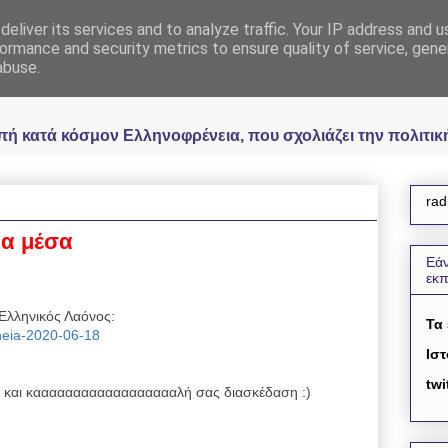
eliver its services and to analyze traffic. Your IP address and 
 Ελληνοφρένεια Unoff
ormance and security metrics to ensure quality of service, gen
abuse.
κατά κόσμον Ελληνοφρένεια, που σχολιάζει την πολιτική 
rad
ια μέσα
Εάν
εκ
Ελληνικός Λαόνος:
Τα
reneia-2020-06-18
Ιστ
twi
και κααααααααααααααααααλή σας διασκέδαση :)