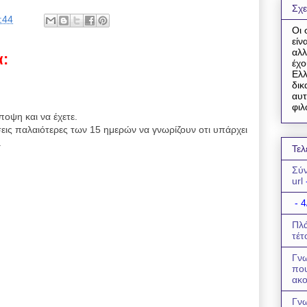
Σχε
:44
Οι 
είν
αλλ
α:
έχο
Ελλ
δικ
αυτ
φιλ
ποψη και να έχετε.
εις παλαιότερες των 15 ημερών να γνωρίζουν οτι υπάρχει
.
Τελ
Σύν
url
- 4
Πλά
τέτ
Γνω
πο
ακο
Γνω