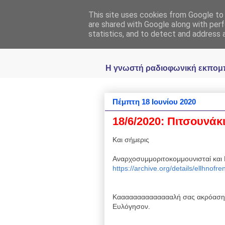
This site uses cookies from Google to d
Ραδιοφωνική
are shared with Google along with perf
statistics, and to detect and address 
Η γνωστή ραδιοφωνική εκπομπή 
Πέμπτη 18 Ιουνίου 2020
18/6/2020: Πιτσουνάκ
Και σήμερις
Αναρχοσυμμοριτοκομμουνισταί και 
https://archive.org/details/ellhnof
Κααααααααααααααλή σας ακρόαση 
Ευλόγησον.