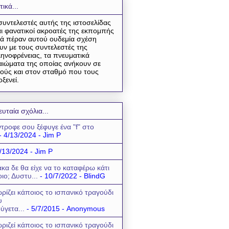
τικά...
συντελεστές αυτής της ιστοσελίδας
αι φανατικοί ακροατές της εκπομπής
ά πέραν αυτού ουδεμία σχέση
υν με τους συντελεστές της
ηνοφρένειας, τα πνευματικά
αιώματα της οποίας ανήκουν σε
ούς και στον σταθμό που τους
οξενεί.
ευταία σχόλια...
τροφε σου ξέφυγε ένα "f" στο
- 4/13/2024
- Jim P
/13/2024
- Jim P
κα δε θα είχε να το καταφέρω κάτι
οιο; Δυστυ...
- 10/7/2022
- BlindG
ρίζει κάποιος το ισπανικό τραγούδι
υ
ύγετα...
- 5/7/2015
- Anonymous
ριζεί κάποιος το ισπανικό τραγούδι