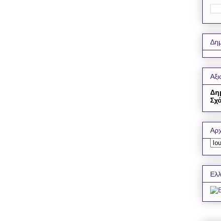
Δημ
Αξι
Δη
Σχό
Αρχ
Ελλ