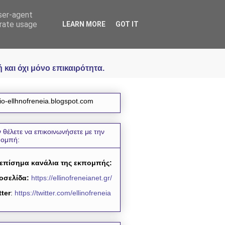
user-agent
icial
erate usage
LEARN MORE
GOT IT
και όχι μόνο επικαιρότητα.
io-ellhnofreneia.blogspot.com
 θέλετε να επικοινωνήσετε με την
πομπή:
 επίσημα κανάλια της εκπομπής:
οσελίδα:
https://ellinofreneianet.gr/
tter
:
https://twitter.com/ellinofreneia