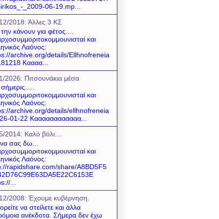
sirikos_-_2009-06-19.mp...
12/2018: Άλλες 3 ΚΣ
 την κάνουν για φέτος....
ρχοσυμμοριτοκομμουνισταί και
ηνικός Λαόνος:
ps://archive.org/details/Ellhnofreneia
81218 Καααα...
1/2026: Πιτσουνάκια μέσα
 σήμερις.....
ρχοσυμμοριτοκομμουνισταί και
ηνικός Λαόνος:
ps://archive.org/details/ellhnofreneia
26-01-22 Καααααααααααα...
5/2014: Καλό βόλι....
 να σας δω...
ρχοσυμμοριτοκομμουνισταί και
ηνικός Λαόνος:
p://rapidshare.com/share/A8BD5F5
42D76C99E63DA5E22C6153E
s://...
12/2008: Έχουμε κυβέρνηση.
ρείτε να στείλετε και άλλα
όμοια ανέκδοτα. Σήμερα δεν έχω