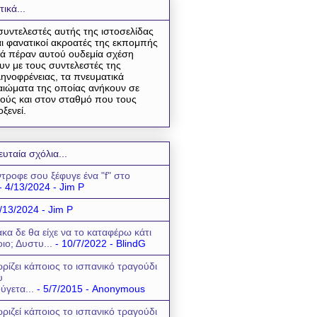
τικά...
συντελεστές αυτής της ιστοσελίδας
αι φανατικοί ακροατές της εκπομπής
ά πέραν αυτού ουδεμία σχέση
υν με τους συντελεστές της
ηνοφρένειας, τα πνευματικά
αιώματα της οποίας ανήκουν σε
ούς και στον σταθμό που τους
οξενεί.
ευταία σχόλια...
τροφε σου ξέφυγε ένα "f" στο
- 4/13/2024
- Jim P
/13/2024
- Jim P
κα δε θα είχε να το καταφέρω κάτι
οιο; Δυστυ...
- 10/7/2022
- BlindG
ρίζει κάποιος το ισπανικό τραγούδι
υ
ύγετα...
- 5/7/2015
- Anonymous
ριζεί κάποιος το ισπανικό τραγούδι