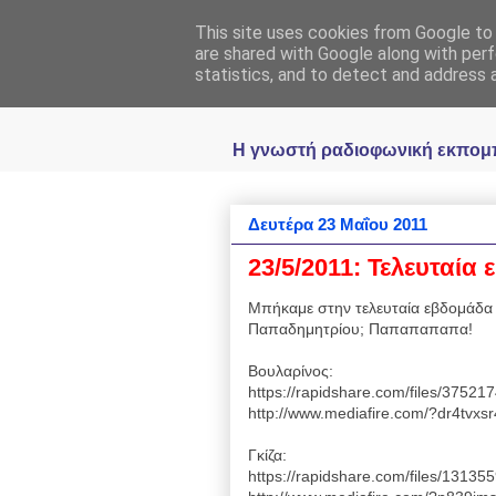
This site uses cookies from Google to d
Ραδιοφωνική
are shared with Google along with perf
statistics, and to detect and address 
Η γνωστή ραδιοφωνική εκπομπή 
Δευτέρα 23 Μαΐου 2011
23/5/2011: Τελευταία
Μπήκαμε στην τελευταία εβδομάδα
Παπαδημητρίου; Παπαπαπαπα!
Βουλαρίνος:
https://rapidshare.com/files/3752
http://www.mediafire.com/?dr4tvxsr
Γκίζα:
https://rapidshare.com/files/131