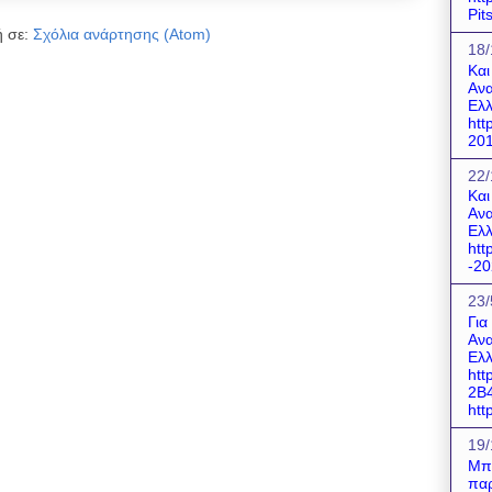
Pit
 σε:
Σχόλια ανάρτησης (Atom)
18/
Και
Ανα
Ελλ
htt
201
22/
Και
Ανα
Ελλ
htt
-20
23/
Για
Ανα
Ελλ
htt
2B
http
19/
Μπο
παρ