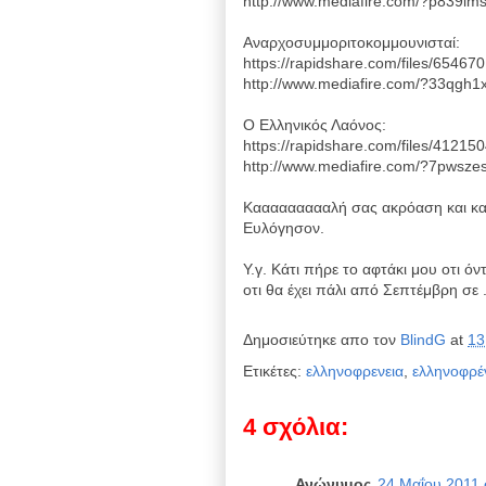
http://www.mediafire.com/?p839im
Αναρχοσυμμοριτοκομμουνισταί:
https://rapidshare.com/files/6546
http://www.mediafire.com/?33qgh
Ο Ελληνικός Λαόνος:
https://rapidshare.com/files/4121
http://www.mediafire.com/?7pwsz
Kαααααααααλή σας ακρόαση και κα
Ευλόγησον.
Υ.γ. Κάτι πήρε το αφτάκι μου οτι ό
οτι θα έχει πάλι από Σεπτέμβρη σε ..
Δημοσιεύτηκε απο τον
BlindG
at
13
Ετικέτες:
ελληνοφρενεια
,
ελληνοφρέ
4 σχόλια:
Ανώνυμος
24 Μαΐου 2011 σ