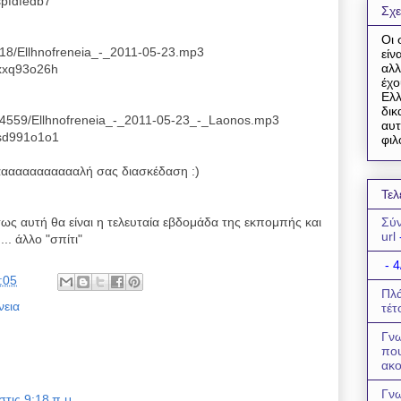
spfdfedb7
Σχε
Οι 
7018/Ellhnofreneia_-_2011-05-23.mp3
είν
αλλ
1xxq93o26h
έχο
Ελλ
δικ
504559/Ellhnofreneia_-_2011-05-23_-_Laonos.mp3
αυτ
esd991o1o1
φιλ
αααααααααααλή σας διασκέδαση :)
Τελ
ντως αυτή θα είναι η τελευταία εβδομάδα της εκπομπής και
Σύν
url
.. άλλο "σπίτι"
- 4
:05
Πλά
νεια
τέτ
Γνω
πο
ακο
Γνω
τις 9:18 π.μ.