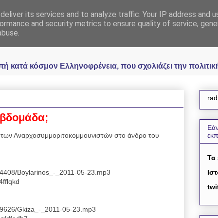
eliver its services and to analyze traffic. Your IP address and 
 Ελληνοφρένεια Unoff
ormance and security metrics to ensure quality of service, gen
abuse.
κατά κόσμον Ελληνοφρένεια, που σχολιάζει την πολιτική 
rad
 εβδομάδα;
Εάν
 των Αναρχοσυμμοριτοκομμουνιστών στο άνδρο του
εκ
Τα
174408/Boylarinos_-_2011-05-23.mp3
Ιστ
4fflqkd
twi
3559626/Gkiza_-_2011-05-23.mp3