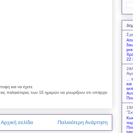
Δημ
Σχε
Απο
διε
pre
Χρό
22 Ι
24/
Αγώ
...
και
ποψη και να έχετε.
εκπ
εις παλαιότερες των 15 ημερών να γνωρίζουν οτι υπάρχει
Αντ
.
Πιτ
19/
"Σκ
Κυκ
Αρχική σελίδα
Παλαιότερη Ανάρτηση
περ
Πιτ
htt