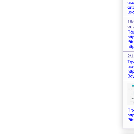
ακο
από
μας
18/
σήμ
Πάμ
htt
Pit
htt
2/1
Την
μισ
htt
Boy
Πιτ
htt
Pit