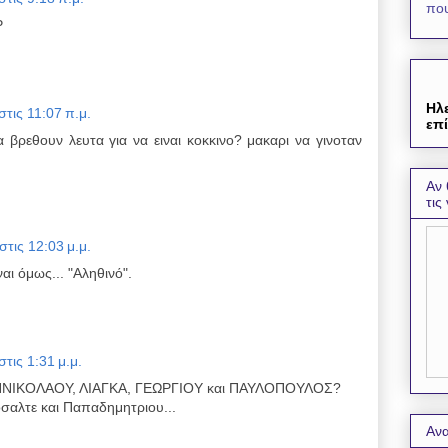
που
P
Ηλ
τις 11:07 π.μ.
επί
α βρεθουν λευτα για να ειναι κοκκινο? μακαρι να γινοταν
Αν 
τις
τις 12:03 μ.μ.
ναι όμως... "Αληθινό".
τις 1:31 μ.μ.
ΗΝΙΚΟΛΑΟΥ, ΛΙΑΓΚΑ, ΓΕΩΡΓΙΟΥ και ΠΑΥΛΟΠΟΥΛΟΣ?
σαλτε και Παπαδημητριου...
Ανα