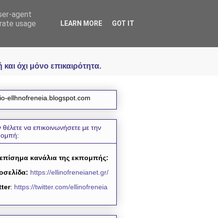
user-agent
icial
erate usage
LEARN MORE
GOT IT
και όχι μόνο επικαιρότητα.
io-ellhnofreneia.blogspot.com
 θέλετε να επικοινωνήσετε με την
πομπή:
 επίσημα κανάλια της εκπομπής:
οσελίδα:
https://ellinofreneianet.gr/
tter
:
https://twitter.com/ellinofreneia