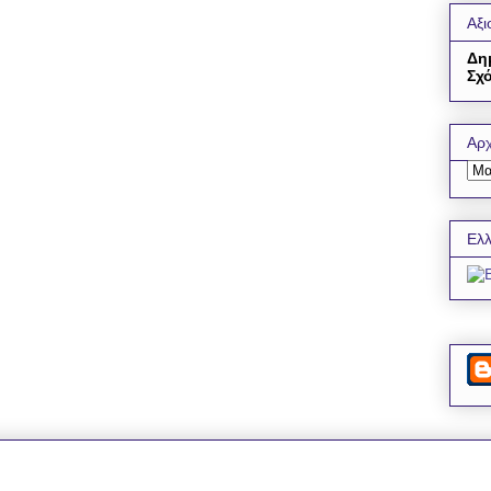
Αξι
Δη
Σχό
Αρχ
Ελλ