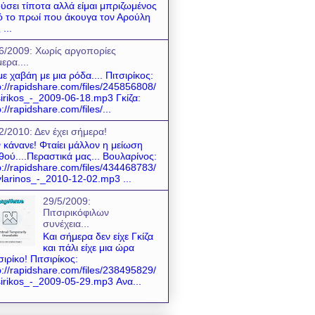
ύσει τίποτα αλλά είμαι μπριζωμένος
 το πρωί που άκουγα τον Αρούλη
 ...
6/2009: Χωρίς αργοπορίες
ερα....
ε χαβάη με μια ρόδα.... Πιτσιρίκος:
p://rapidshare.com/files/245856808/
sirikos_-_2009-06-18.mp3 Γκίζα:
p://rapidshare.com/files/...
2/2010: Δεν έχει σήμερα!
 κάνανε! Φταίει μάλλον η μείωση
θού....Περαστικά μας... Βουλαρίνος:
p://rapidshare.com/files/434468783/
larinos_-_2010-12-02.mp3 ...
29/5/2009:
Πιτσιρικόφιλων
συνέχεια...
Και σήμερα δεν είχε Γκίζα
και πάλι είχε μια ώρα
σιρίκο! Πιτσιρίκος:
p://rapidshare.com/files/238495829/
sirikos_-_2009-05-29.mp3 Ανα...