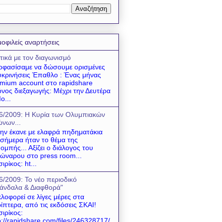
οφιλείς αναρτήσεις
τικά με τον διαγωνισμό
φασίσαμε να δώσουμε ορισμένες
υκρινήσεις Έπαθλο : Ένας μήνας
mium account στο rapidshare
νος διεξαγωγής: Μέχρι την Δευτέρα
ο...
6/2009: Η Κυρία των Ολυμπιακών
νων...
 την έκανε με ελαφρά πηδηματάκια
 σήμερα ήταν το θέμα της
ομπής... Αξίζει ο διάλογος του
ώναρου στο press room...
σιρίκος: ht...
6/2009: Το νέο περιοδικό
άνδαλα & Διαφθορά"
λοφορεί σε λίγες μέρες στα
ίπτερα, από τις εκδόσεις ΣΚΑΙ!
σιρίκος:
p://rapidshare.com/files/246328717/