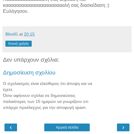
κααααααααααααααααααααααλή σας διασκέδαση :)
Ευλόγησον.
BlindG
at
20:15
Κοινή χρήση
Δεν υπάρχουν σχόλια:
Δημοσίευση σχολίου
Ο σχολιασμός είναι ελεύθερος ότι άποψη και να
έχετε.
Όσοι αφήνουν σχόλια σε δημοσιεύσεις
παλαιότερες των 15 ημερών να γνωρίζουν οτι
υπάρχει προέλεγχος για την αποφυγή spam.
‹
›
Αρχική σελίδα