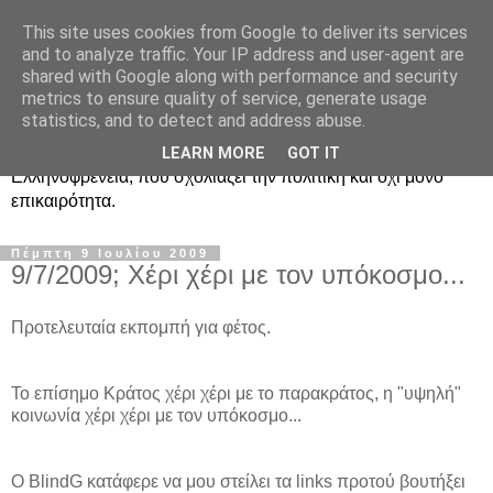
This site uses cookies from Google to deliver its services
Ραδιοφωνική
and to analyze traffic. Your IP address and user-agent are
shared with Google along with performance and security
Ελληνοφρένεια Unofficial
metrics to ensure quality of service, generate usage
statistics, and to detect and address abuse.
Η γνωστή ραδιοφωνική εκπομπή κατά κόσμον
LEARN MORE
GOT IT
Ελληνοφρένεια, που σχολιάζει την πολιτική και όχι μόνο
επικαιρότητα.
Πέμπτη 9 Ιουλίου 2009
9/7/2009; Χέρι χέρι με τον υπόκοσμο...
Προτελευταία εκπομπή για φέτος.
Το επίσημο Κράτος χέρι χέρι με το παρακράτος, η "υψηλή"
κοινωνία χέρι χέρι με τον υπόκοσμο...
Ο BlindG κατάφερε να μου στείλει τα links προτού βουτήξει