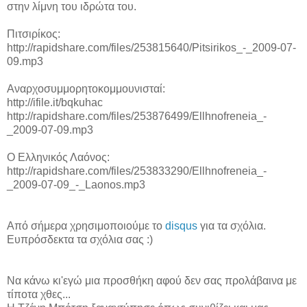
στην λίμνη του ιδρώτα του.
Πιτσιρίκος:
http://rapidshare.com/files/253815640/Pitsirikos_-_2009-07-
09.mp3
Αναρχοσυμμορητοκομμουνισταί:
http://ifile.it/bqkuhac
http://rapidshare.com/files/253876499/Ellhnofreneia_-
_2009-07-09.mp3
Ο Ελληνικός Λαόνος:
http://rapidshare.com/files/253833290/Ellhnofreneia_-
_2009-07-09_-_Laonos.mp3
Από σήμερα χρησιμοποιούμε το
disqus
για τα σχόλια.
Ευπρόσδεκτα τα σχόλια σας :)
Να κάνω κι'εγώ μια προσθήκη αφού δεν σας προλάβαινα με
τίποτα χθες...