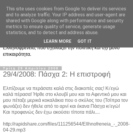
This site uses cookies from Google to deliver its services
Ραδιοφωνική
and to analyze traffic. Your IP address and user-agent are
shared with Google along with performance and security
Ελληνοφρένεια Unofficial
metrics to ensure quality of service, generate usage
statistics, and to detect and address abuse.
Η γνωστή ραδιοφωνική εκπομπή κατά κόσμον
LEARN MORE
GOT IT
Ελληνοφρένεια, που σχολιάζει την πολιτική και όχι μόνο
επικαιρότητα.
Τρίτη 29 Απριλίου 2008
29/4/2008: Πάσχα 2: Η επιστροφή
Ελπίζουμε να περάσατε καλά στις διακοπές σας! Κι'εγώ
καλά πέρασα! Ήρθε στο κλουβί μου και το Αφεντικό μου και
μου πέταξε μερικά κοκαλάκια που ο σκύλος του (Τσίπρα τον
φωνάζει) δεν ήθελε από το αρνί και έκανα Πάσχα κι'εγώ!
Και προφανώς δεν έχω ακούσει τίποτα πάλι....
http://rapidshare.com/files/111256544/Ellhnofreneia_-_2008-
04-29.mp3