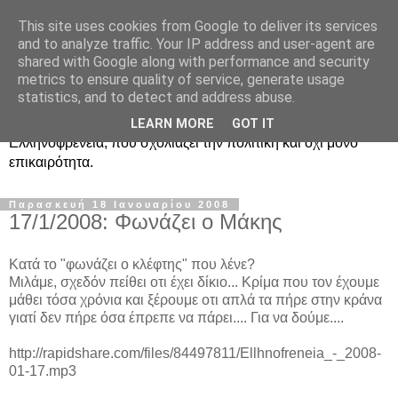
This site uses cookies from Google to deliver its services
Ραδιοφωνική
and to analyze traffic. Your IP address and user-agent are
shared with Google along with performance and security
Ελληνοφρένεια Unofficial
metrics to ensure quality of service, generate usage
statistics, and to detect and address abuse.
Η γνωστή ραδιοφωνική εκπομπή κατά κόσμον
LEARN MORE
GOT IT
Ελληνοφρένεια, που σχολιάζει την πολιτική και όχι μόνο
επικαιρότητα.
Παρασκευή 18 Ιανουαρίου 2008
17/1/2008: Φωνάζει ο Μάκης
Κατά το "φωνάζει ο κλέφτης" που λένε?
Μιλάμε, σχεδόν πείθει οτι έχει δίκιο... Κρίμα που τον έχουμε
μάθει τόσα χρόνια και ξέρουμε οτι απλά τα πήρε στην κράνα
γιατί δεν πήρε όσα έπρεπε να πάρει.... Για να δούμε....
http://rapidshare.com/files/84497811/Ellhnofreneia_-_2008-
01-17.mp3