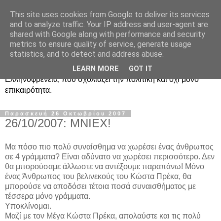
This site uses cookies from Google to deliver its services
Ραδιοφωνική
and to analyze traffic. Your IP address and user-agent are
shared with Google along with performance and security
Ελληνοφρένεια Unofficial
metrics to ensure quality of service, generate usage
statistics, and to detect and address abuse.
Η γνωστή ραδιοφωνική εκπομπή κατά κόσμον
LEARN MORE
GOT IT
Ελληνοφρένεια, που σχολιάζει την πολιτική και όχι μόνο
επικαιρότητα.
Παρασκευή 26 Οκτωβρίου 2007
26/10/2007: ΜΝΙΕΧ!
Μα πόσο πιο πολύ συναίσθημα να χωρέσει ένας άνθρωπος
σε 4 γράμματα? Είναι αδύνατο να χωρέσει περισσότερο. Δεν
θα μπορούσαμε άλλωστε να αντέξουμε παραπάνω! Μόνο
ένας Άνθρωπος του βελινεκούς του Κώστα Πρέκα, θα
μπορούσε να αποδόσει τέτοια ποσά συναισθήματος με
τέσσερα μόνο γράμματα.
Υποκλίνομαι.
Μαζί με τον Μέγα Κώστα Πρέκα, απολαύστε και τις πολύ