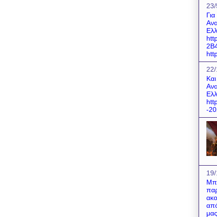
23/
Για
Ανα
Ελλ
htt
2B
http
22/
Και
Ανα
Ελλ
htt
-20
19/
Μπο
παρ
ακο
από
μας