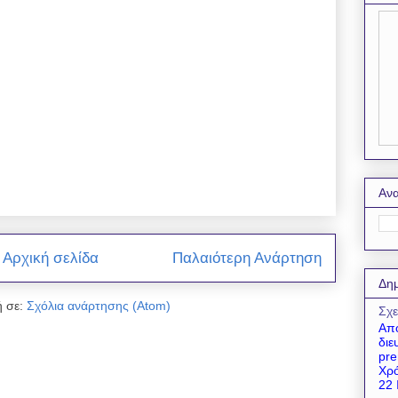
Ανα
Αρχική σελίδα
Παλαιότερη Ανάρτηση
Δημ
 σε:
Σχόλια ανάρτησης (Atom)
Σχε
Απο
διε
pre
Χρό
22 Ι