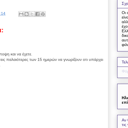
Σχε
Οι 
:14
είν
αλλ
έχο
α:
Ελλ
δικ
αυτ
φιλ
ποψη και να έχετε.
εις παλαιότερες των 15 ημερών να γνωρίζουν οτι υπάρχει
Τελ
.
Φόρ
Ηλ
επί
Αν 
τις