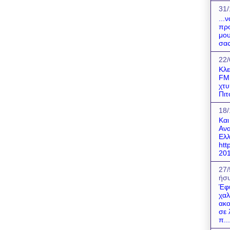
31/
...
προ
μου
σας
22/
Κλε
FM!
χτυ
Πιτ
18/
Και
Ανα
Ελλ
htt
201
27/
ήσυ
Έφ
χαλ
ακο
σε 
π...