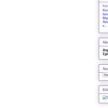
Και
Κοι
έγι
θέμ
Ακο
κ...
Αξι
Δη
Σχό
Αρχ
Ελλ