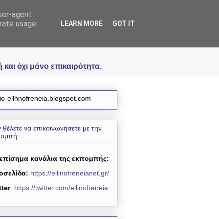
user-agent
icial
erate usage
LEARN MORE
GOT IT
και όχι μόνο επικαιρότητα.
io-ellhnofreneia.blogspot.com
 θέλετε να επικοινωνήσετε με την
πομπή:
 επίσημα κανάλια της εκπομπής:
οσελίδα:
https://ellinofreneianet.gr/
tter
:
https://twitter.com/ellinofreneia