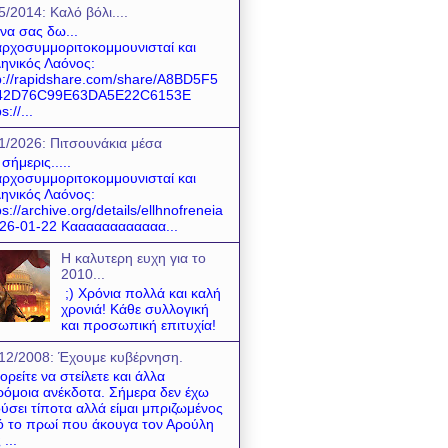
5/2014: Καλό βόλι....
 να σας δω...
ρχοσυμμοριτοκομμουνισταί και
ηνικός Λαόνος:
p://rapidshare.com/share/A8BD5F5
42D76C99E63DA5E22C6153E
s://...
1/2026: Πιτσουνάκια μέσα
 σήμερις.....
ρχοσυμμοριτοκομμουνισταί και
ηνικός Λαόνος:
ps://archive.org/details/ellhnofreneia
26-01-22 Καααααααααααα...
Η καλυτερη ευχη για το
2010...
;) Χρόνια πολλά και καλή
χρονιά! Κάθε συλλογική
και προσωπική επιτυχία!
12/2008: Έχουμε κυβέρνηση.
ρείτε να στείλετε και άλλα
όμοια ανέκδοτα. Σήμερα δεν έχω
ύσει τίποτα αλλά είμαι μπριζωμένος
 το πρωί που άκουγα τον Αρούλη
 ...