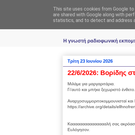
This site uses cookies from Google to d
Ραδιοφωνική
are shared with Google along with perf
statistics, and to detect and address 
Η γνωστή ραδιοφωνική εκπομπή 
Τρίτη 23 Ιουνίου 2026
22/6/2026: Βορίδης στ
Μιλάμε για μαργαριτάρια.
Γι'αυτό και μπήκε ξεχωριστό ένθετο.
Αναρχοσυμμοριτοκομμουνισταί και 
https://archive.org/details/ellhnof
Καααααααααααααααλή σας ακρόαση
Ευλόγησον.