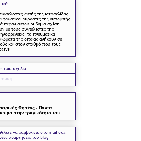
τικά...
συντελεστές αυτής της ιστοσελίδας
αι φανατικοί ακροατές της εκπομπής
ά πέραν αυτού ουδεμία σχέση
υν με τους συντελεστές της
ηνοφρένειας, τα πνευματικά
αιώματα της οποίας ανήκουν σε
ούς και στον σταθμό που τους
οξενεί.
ευταία σχόλια...
τωση...
εκτρικός Θησέας - Πάντα
καιρο στην τραγικότητα του
θέλετε να λαμβάνετε στο mail σας
 νέες αναρτήσεις του blog