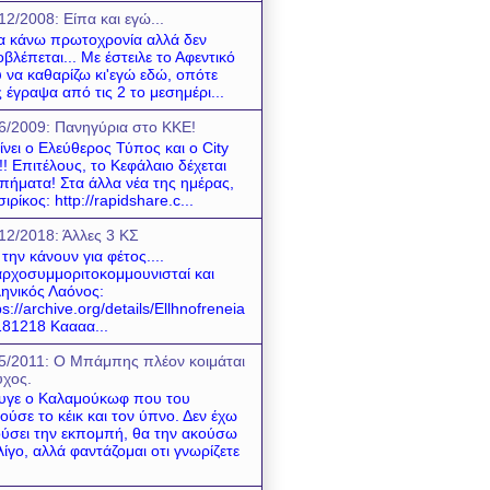
12/2008: Είπα και εγώ...
να κάνω πρωτοχρονία αλλά δεν
βλέπεται... Με έστειλε το Αφεντικό
 να καθαρίζω κι'εγώ εδώ, οπότε
 έγραψα από τις 2 το μεσημέρι...
6/2009: Πανηγύρια στο ΚΚΕ!
ίνει ο Ελεύθερος Τύπος και ο City
! Επιτέλους, το Κεφάλαιο δέχεται
πήματα! Στα άλλα νέα της ημέρας,
σιρίκος: http://rapidshare.c...
12/2018: Άλλες 3 ΚΣ
 την κάνουν για φέτος....
ρχοσυμμοριτοκομμουνισταί και
ηνικός Λαόνος:
ps://archive.org/details/Ellhnofreneia
81218 Καααα...
5/2011: O Mπάμπης πλέον κοιμάται
χος.
υγε ο Καλαμούκωφ που του
ούσε το κέικ και τον ύπνο. Δεν έχω
ύσει την εκπομπή, θα την ακούσω
λίγο, αλλά φαντάζομαι οτι γνωρίζετε