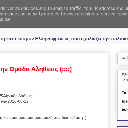
eliver its services and to analyze traffic. Your IP address and 
 Ελληνοφρένεια Unoff
ormance and security metrics to ensure quality of service, gen
abuse.
κατά κόσμον Ελληνοφρένεια, που σχολιάζει την πολιτική 
rad
ην Ομάδα Αλήθειας (;;;;)
Εάν
εκ
..
Τα
Ελληνικός Λαόνος:
reneia-2026-06-22
Ιστ
twi
 και κααααααααααααααααλή σας διασκέδαση :)