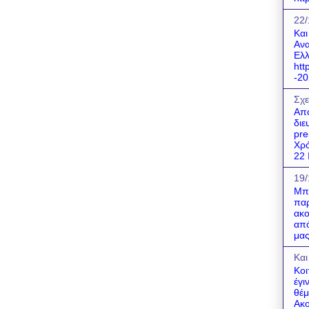
22/
Και
Ανα
Ελλ
htt
-20
Σχε
Απο
διε
pre
Χρό
22 Ι
19/
Μπο
παρ
ακο
από
μας
Και
Κοι
έγι
θέμ
Ακο