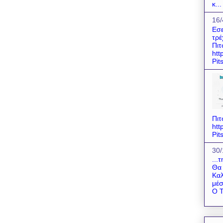
κ...
16/
Εσε
τρέ
Πιτ
htt
Pit
Πιτ
htt
Pit
30/
...
Θα 
Καλ
μέσ
Ο Τ