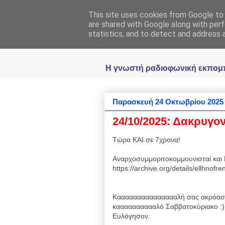
This site uses cookies from Google to d
Ραδιοφωνική
are shared with Google along with perf
statistics, and to detect and address 
Η γνωστή ραδιοφωνική εκπομπή 
Παρασκευή 24 Οκτωβρίου 2025
24/10/2025: Δακρυγο
Τώρα ΚΑΙ σε 7χρονα!
Αναρχοσυμμοριτοκομμουνισταί και 
https://archive.org/details/ellhnof
Καααααααααααααααλή σας ακρόασ
κααααααααααλό Σαββατοκύριακο :)
Ευλόγησον.