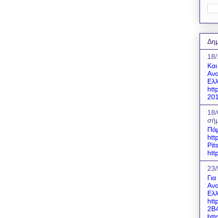
Δημ
18/
Και
Ανα
Ελλ
htt
201
18/
σήμ
Πάμ
htt
Pit
htt
23/
Για
Ανα
Ελλ
htt
2B
http