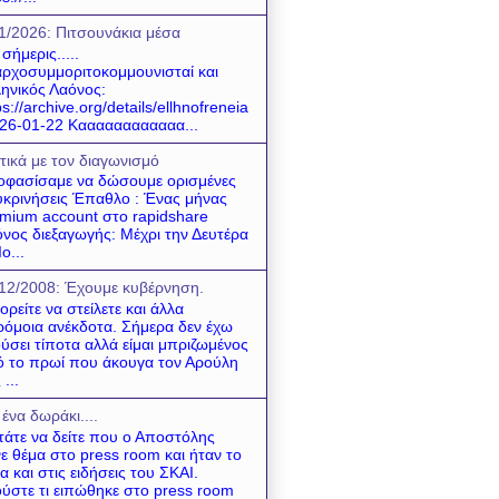
1/2026: Πιτσουνάκια μέσα
 σήμερις.....
ρχοσυμμοριτοκομμουνισταί και
ηνικός Λαόνος:
ps://archive.org/details/ellhnofreneia
26-01-22 Καααααααααααα...
τικά με τον διαγωνισμό
φασίσαμε να δώσουμε ορισμένες
υκρινήσεις Έπαθλο : Ένας μήνας
mium account στο rapidshare
νος διεξαγωγής: Μέχρι την Δευτέρα
ο...
12/2008: Έχουμε κυβέρνηση.
ρείτε να στείλετε και άλλα
όμοια ανέκδοτα. Σήμερα δεν έχω
ύσει τίποτα αλλά είμαι μπριζωμένος
 το πρωί που άκουγα τον Αρούλη
 ...
 ένα δωράκι....
τάτε να δείτε που ο Αποστόλης
νε θέμα στο press room και ήταν το
α και στις ειδήσεις του ΣΚΑΙ.
ύστε τι ειπώθηκε στο press room