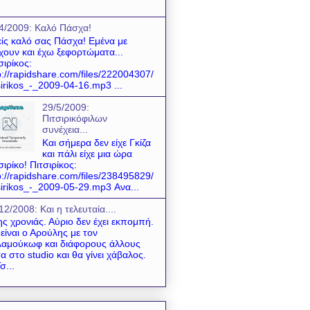
4/2009: Kαλό Πάσχα!
ίς καλό σας Πάσχα! Εμένα με
χουν και έχω ξεφορτώματα...
σιρίκος:
p://rapidshare.com/files/222004307/
sirikos_-_2009-04-16.mp3 ...
29/5/2009:
Πιτσιρικόφιλων
συνέχεια...
Και σήμερα δεν είχε Γκίζα
και πάλι είχε μια ώρα
σιρίκο! Πιτσιρίκος:
p://rapidshare.com/files/238495829/
sirikos_-_2009-05-29.mp3 Ανα...
12/2008: Και η τελευταία....
της χρονιάς. Αύριο δεν έχει εκπομπή.
είναι ο Αρούλης με τον
αμούκωφ και διάφορους άλλους
α στο studio και θα γίνει χάβαλος.
σ...