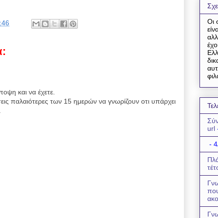
Σχε
Οι 
:46
είν
αλλ
έχο
α:
Ελλ
δικ
αυτ
φιλ
ποψη και να έχετε.
εις παλαιότερες των 15 ημερών να γνωρίζουν οτι υπάρχει
Τελ
.
Σύν
url
- 4
Πλά
τέτ
Γνω
πο
ακο
Γνω