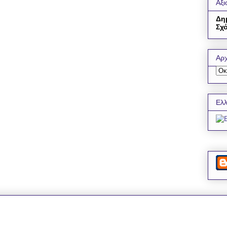
Αξι
Δη
Σχό
Αρχ
Ελλ