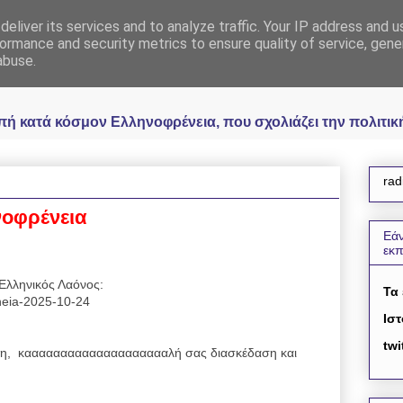
eliver its services and to analyze traffic. Your IP address and 
 Ελληνοφρένεια Unoff
ormance and security metrics to ensure quality of service, gen
abuse.
κατά κόσμον Ελληνοφρένεια, που σχολιάζει την πολιτική 
rad
νοφρένεια
Εάν
εκ
Ελληνικός Λαόνος:
Τα
reneia-2025-10-24
Ιστ
twi
η, κααααααααααααααααααααλή σας διασκέδαση και