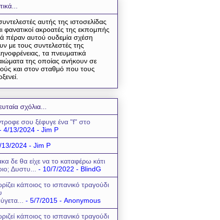
τικά...
συντελεστές αυτής της ιστοσελίδας
αι φανατικοί ακροατές της εκπομπής
ά πέραν αυτού ουδεμία σχέση
υν με τους συντελεστές της
ηνοφρένειας, τα πνευματικά
αιώματα της οποίας ανήκουν σε
ούς και στον σταθμό που τους
οξενεί.
ευταία σχόλια...
τροφε σου ξέφυγε ένα "f" στο
- 4/13/2024
- Jim P
/13/2024
- Jim P
κα δε θα είχε να το καταφέρω κάτι
οιο; Δυστυ...
- 10/7/2022
- BlindG
ρίζει κάποιος το ισπανικό τραγούδι
υ
ύγετα...
- 5/7/2015
- Anonymous
ριζεί κάποιος το ισπανικό τραγούδι