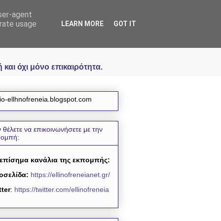
user-agent
icial
erate usage
LEARN MORE
GOT IT
και όχι μόνο επικαιρότητα.
io-ellhnofreneia.blogspot.com
 θέλετε να επικοινωνήσετε με την
πομπή:
 επίσημα κανάλια της εκπομπής:
οσελίδα:
https://ellinofreneianet.gr/
tter
:
https://twitter.com/ellinofreneia