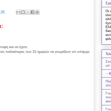
Σχε
Οι 
:36
είν
αλλ
έχο
α:
Ελλ
δικ
αυτ
φιλ
ποψη και να έχετε.
εις παλαιότερες των 15 ημερών να γνωρίζουν οτι υπάρχει
Τελ
.
Σύν
url
- 4
Πλά
τέτ
Γνω
πο
ακο
Γνω