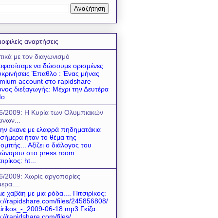
οφιλείς αναρτήσεις
τικά με τον διαγωνισμό
φασίσαμε να δώσουμε ορισμένες
υκρινήσεις Έπαθλο : Ένας μήνας
mium account στο rapidshare
νος διεξαγωγής: Μέχρι την Δευτέρα
ο...
6/2009: Η Κυρία των Ολυμπιακών
νων...
 την έκανε με ελαφρά πηδηματάκια
 σήμερα ήταν το θέμα της
ομπής... Αξίζει ο διάλογος του
ώναρου στο press room...
σιρίκος: ht...
6/2009: Χωρίς αργοπορίες
ερα....
ε χαβάη με μια ρόδα.... Πιτσιρίκος:
p://rapidshare.com/files/245856808/
sirikos_-_2009-06-18.mp3 Γκίζα:
p://rapidshare.com/files/...