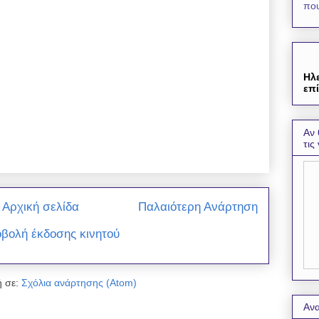
που
Ηλ
επί
Αν 
τις
Αρχική σελίδα
Παλαιότερη Ανάρτηση
βολή έκδοσης κινητού
 σε:
Σχόλια ανάρτησης (Atom)
Ανα