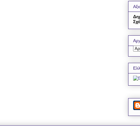
Αξι
Δη
Σχό
Αρχ
Ελλ