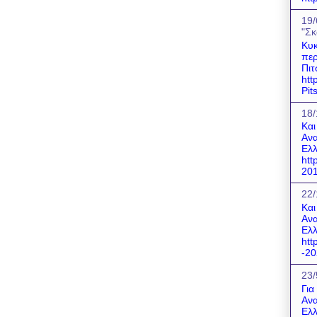
19/
"Σκ
Κυκ
περ
Πιτ
htt
Pit
18/
Και
Ανα
Ελλ
htt
201
22/
Και
Ανα
Ελλ
htt
-20
23/
Για
Ανα
Ελλ