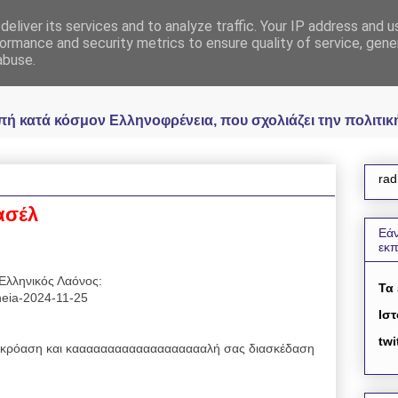
eliver its services and to analyze traffic. Your IP address and 
 Ελληνοφρένεια Unoff
ormance and security metrics to ensure quality of service, gen
abuse.
κατά κόσμον Ελληνοφρένεια, που σχολιάζει την πολιτική 
rad
ασέλ
Εάν
εκ
Ελληνικός Λαόνος:
Τα
eneia-2024-11-25
Ιστ
twi
κρόαση και καααααααααααααααααααλή σας διασκέδαση