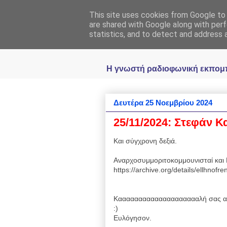
This site uses cookies from Google to d
Ραδιοφωνική
are shared with Google along with perf
statistics, and to detect and address 
Η γνωστή ραδιοφωνική εκπομπή 
Δευτέρα 25 Νοεμβρίου 2024
25/11/2024: Στεφάν Κ
Και σύγχρονη δεξιά.
Αναρχοσυμμοριτοκομμουνισταί και 
https://archive.org/details/ellhnofr
Κααααααααααααααααααααλή σας α
:)
Ευλόγησον.