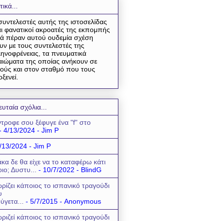
τικά...
συντελεστές αυτής της ιστοσελίδας
αι φανατικοί ακροατές της εκπομπής
ά πέραν αυτού ουδεμία σχέση
υν με τους συντελεστές της
ηνοφρένειας, τα πνευματικά
αιώματα της οποίας ανήκουν σε
ούς και στον σταθμό που τους
οξενεί.
ευταία σχόλια...
τροφε σου ξέφυγε ένα "f" στο
- 4/13/2024
- Jim P
/13/2024
- Jim P
κα δε θα είχε να το καταφέρω κάτι
οιο; Δυστυ...
- 10/7/2022
- BlindG
ρίζει κάποιος το ισπανικό τραγούδι
υ
ύγετα...
- 5/7/2015
- Anonymous
ριζεί κάποιος το ισπανικό τραγούδι