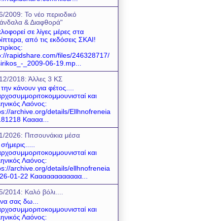
6/2009: Το νέο περιοδικό
άνδαλα & Διαφθορά"
λοφορεί σε λίγες μέρες στα
ίπτερα, από τις εκδόσεις ΣΚΑΙ!
σιρίκος:
p://rapidshare.com/files/246328717/
sirikos_-_2009-06-19.mp...
12/2018: Άλλες 3 ΚΣ
 την κάνουν για φέτος....
ρχοσυμμοριτοκομμουνισταί και
ηνικός Λαόνος:
ps://archive.org/details/Ellhnofreneia
81218 Καααα...
1/2026: Πιτσουνάκια μέσα
 σήμερις.....
ρχοσυμμοριτοκομμουνισταί και
ηνικός Λαόνος:
ps://archive.org/details/ellhnofreneia
26-01-22 Καααααααααααα...
5/2014: Καλό βόλι....
 να σας δω...
ρχοσυμμοριτοκομμουνισταί και
ηνικός Λαόνος: