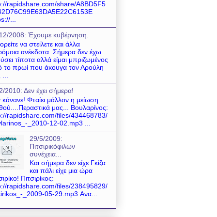
p://rapidshare.com/share/A8BD5F5
42D76C99E63DA5E22C6153E
s://...
12/2008: Έχουμε κυβέρνηση.
ρείτε να στείλετε και άλλα
όμοια ανέκδοτα. Σήμερα δεν έχω
ύσει τίποτα αλλά είμαι μπριζωμένος
 το πρωί που άκουγα τον Αρούλη
 ...
2/2010: Δεν έχει σήμερα!
 κάνανε! Φταίει μάλλον η μείωση
θού....Περαστικά μας... Βουλαρίνος:
p://rapidshare.com/files/434468783/
larinos_-_2010-12-02.mp3 ...
29/5/2009:
Πιτσιρικόφιλων
συνέχεια...
Και σήμερα δεν είχε Γκίζα
και πάλι είχε μια ώρα
σιρίκο! Πιτσιρίκος:
p://rapidshare.com/files/238495829/
sirikos_-_2009-05-29.mp3 Ανα...