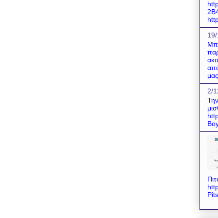
htt
2B
http
19/
Μπο
παρ
ακο
από
μας
2/1
Την
μισ
htt
Boy
Πιτ
htt
Pit