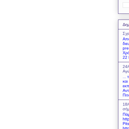
Δημ
Σχε
Απο
διε
pre
Χρό
22 Ι
24/
Αγώ
...
και
εκπ
Αντ
Πιτ
18/
σήμ
Πάμ
htt
Pit
htt