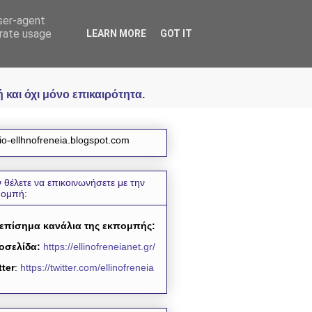
user-agent
icial
erate usage
LEARN MORE
GOT IT
και όχι μόνο επικαιρότητα.
io-ellhnofreneia.blogspot.com
 θέλετε να επικοινωνήσετε με την
πομπή:
 επίσημα κανάλια της εκπομπής:
οσελίδα:
https://ellinofreneianet.gr/
tter
:
https://twitter.com/ellinofreneia