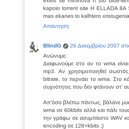
exeis se mininova h sto blue-whi
kapoio torrent site H ELLADA
mas ekanes to kalhtero xristugeni
Απάντηση
BlindG
26 Δεκεμβρίου 2007 στις
Ανώνυμε:
Διαφωνούμε στο αν το wma είναι
mp3. Αν χρησιμοποιηθεί σωστός
bitrate, το περνάει το wma. Στο 
συχνότητες που δεν φτάνουν στ' αυ
Απ'όσο βλέπω πάντως, βάλανε μυα
wma σε 60kbits αλλά και πάλι του
την γράφω σε ασυμπίεστο WAV και 
encoding σε 128+kbits ;)