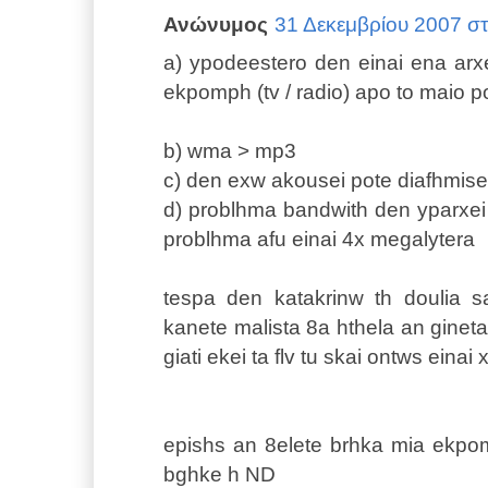
Ανώνυμος
31 Δεκεμβρίου 2007 στι
a) ypodeestero den einai ena arxe
ekpomph (tv / radio) apo to maio 
b) wma > mp3
c) den exw akousei pote diafhmise
d) problhma bandwith den yparxei 
problhma afu einai 4x megalytera
tespa den katakrinw th doulia s
kanete malista 8a hthela an gineta
giati ekei ta flv tu skai ontws eina
epishs an 8elete brhka mia ekpo
bghke h ND