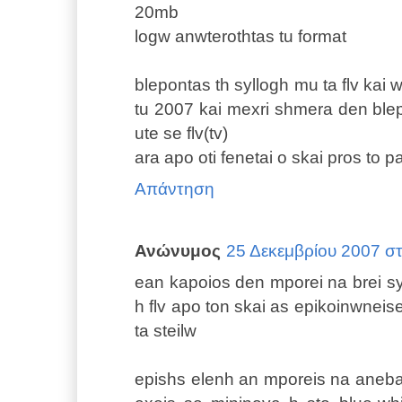
20mb
logw anwterothtas tu format
blepontas th syllogh mu ta flv ka
tu 2007 kai mexri shmera den blep
ute se flv(tv)
ara apo oti fenetai o skai pros to p
Απάντηση
Ανώνυμος
25 Δεκεμβρίου 2007 στι
ean kapoios den mporei na brei 
h flv apo ton skai as epikoinwneise
ta steilw
epishs elenh an mporeis na aneb