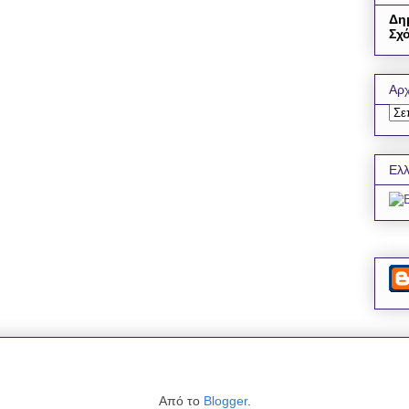
Δη
Σχό
Αρχ
Ελλ
Από το
Blogger
.