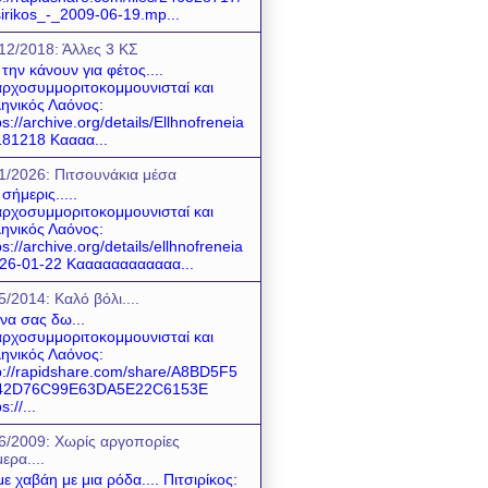
sirikos_-_2009-06-19.mp...
12/2018: Άλλες 3 ΚΣ
 την κάνουν για φέτος....
ρχοσυμμοριτοκομμουνισταί και
ηνικός Λαόνος:
ps://archive.org/details/Ellhnofreneia
81218 Καααα...
1/2026: Πιτσουνάκια μέσα
 σήμερις.....
ρχοσυμμοριτοκομμουνισταί και
ηνικός Λαόνος:
ps://archive.org/details/ellhnofreneia
26-01-22 Καααααααααααα...
5/2014: Καλό βόλι....
 να σας δω...
ρχοσυμμοριτοκομμουνισταί και
ηνικός Λαόνος:
p://rapidshare.com/share/A8BD5F5
42D76C99E63DA5E22C6153E
s://...
6/2009: Χωρίς αργοπορίες
ερα....
ε χαβάη με μια ρόδα.... Πιτσιρίκος: