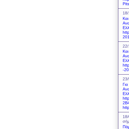
Pit
18/
Και
Ανα
Ελλ
htt
201
22/
Και
Ανα
Ελλ
htt
-20
23/
Για
Ανα
Ελλ
htt
2B
http
18/
σήμ
Πάμ