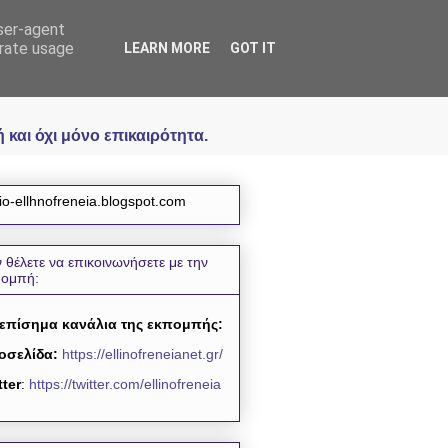
user-agent
icial
erate usage
LEARN MORE
GOT IT
και όχι μόνο επικαιρότητα.
io-ellhnofreneia.blogspot.com
 θέλετε να επικοινωνήσετε με την
πομπή:
 επίσημα κανάλια της εκπομπής:
οσελίδα:
https://ellinofreneianet.gr/
tter
:
https://twitter.com/ellinofreneia