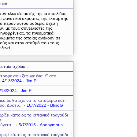
τικά...
συντελεστές αυτής της ιστοσελίδας
αι φανατικοί ακροατές της εκπομπής
ά πέραν αυτού ουδεμία σχέση
υν με τους συντελεστές της
ηνοφρένειας, τα πνευματικά
αιώματα της οποίας ανήκουν σε
ούς και στον σταθμό που τους
οξενεί.
ευταία σχόλια...
τροφε σου ξέφυγε ένα "f" στο
- 4/13/2024
- Jim P
/13/2024
- Jim P
κα δε θα είχε να το καταφέρω κάτι
οιο; Δυστυ...
- 10/7/2022
- BlindG
ρίζει κάποιος το ισπανικό τραγούδι
υ
ύγετα...
- 5/7/2015
- Anonymous
ριζεί κάποιος το ισπανικό τραγούδι