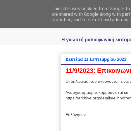
This site uses cookies from Google to d
Ραδιοφωνική
are shared with Google along with perf
statistics, and to detect and address 
Η γνωστή ραδιοφωνική εκπομπή 
Δευτέρα 11 Σεπτεμβρίου 2023
11/9/2023: Επικοινων
Οι δηλώσεις που ακούγονται, είναι α
Αναρχοσυμμοριτοκομμουνισταί και 
https://archive.org/details/ellhnofr
Ευλόγηcον.