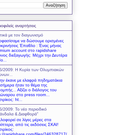
οφιλείς αναρτήσεις
τικά με τον διαγωνισμό
φασίσαμε να δώσουμε ορισμένες
υκρινήσεις Έπαθλο : Ένας μήνας
mium account στο rapidshare
νος διεξαγωγής: Μέχρι την Δευτέρα
ο...
6/2009: Η Κυρία των Ολυμπιακών
νων...
 την έκανε με ελαφρά πηδηματάκια
 σήμερα ήταν το θέμα της
ομπής... Αξίζει ο διάλογος του
ώναρου στο press room...
σιρίκος: ht...
6/2009: Το νέο περιοδικό
άνδαλα & Διαφθορά"
λοφορεί σε λίγες μέρες στα
ίπτερα, από τις εκδόσεις ΣΚΑΙ!
σιρίκος:
p://rapidshare.com/files/246328717/