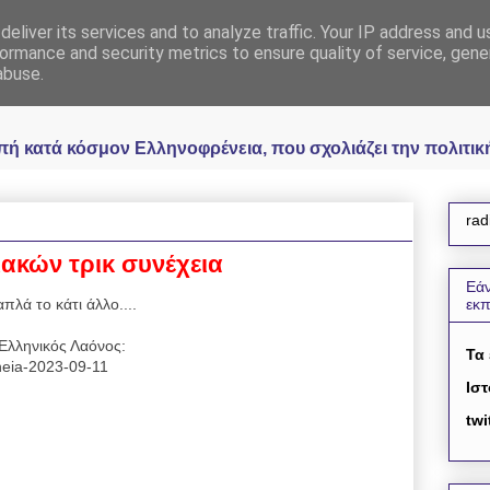
eliver its services and to analyze traffic. Your IP address and 
 Ελληνοφρένεια Unoff
ormance and security metrics to ensure quality of service, gen
abuse.
κατά κόσμον Ελληνοφρένεια, που σχολιάζει την πολιτική 
rad
ιακών τρικ συνέχεια
Εάν
πλά το κάτι άλλο....
εκ
Ελληνικός Λαόνος:
Τα
eneia-2023-09-11
Ιστ
twi