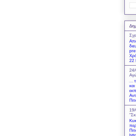
Δημ
Σχε
Απο
διε
pre
Χρό
22 Ι
24/
Αγώ
...
και
εκπ
Αντ
Πιτ
19/
"Σκ
Κυκ
περ
Πιτ
htt