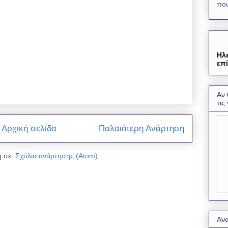
που
Ηλ
επί
Αν 
τις
Αρχική σελίδα
Παλαιότερη Ανάρτηση
 σε:
Σχόλια ανάρτησης (Atom)
Ανα