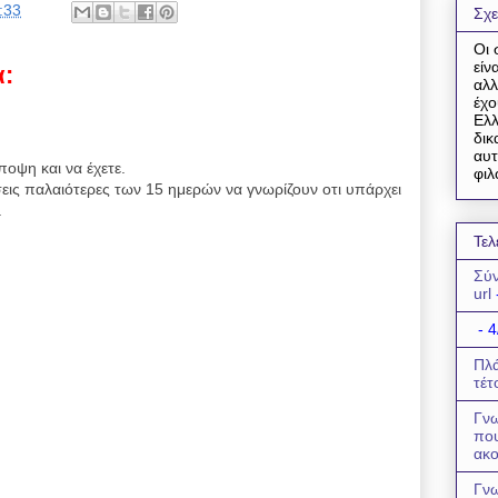
:33
Σχε
Οι 
είν
α:
αλλ
έχο
Ελλ
δικ
αυτ
ποψη και να έχετε.
φιλ
εις παλαιότερες των 15 ημερών να γνωρίζουν οτι υπάρχει
.
Τελ
Σύν
url
- 4
Πλά
τέτ
Γνω
πο
ακο
Γνω