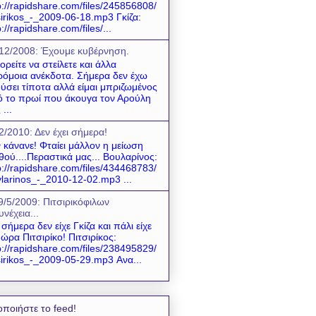
p://rapidshare.com/files/245856808/
sirikos_-_2009-06-18.mp3 Γκίζα:
p://rapidshare.com/files/...
12/2008: Έχουμε κυβέρνηση.
ρείτε να στείλετε και άλλα
όμοια ανέκδοτα. Σήμερα δεν έχω
ύσει τίποτα αλλά είμαι μπριζωμένος
 το πρωί που άκουγα τον Αρούλη
 ...
2/2010: Δεν έχει σήμερα!
 κάνανε! Φταίει μάλλον η μείωση
θού....Περαστικά μας... Βουλαρίνος:
p://rapidshare.com/files/434468783/
larinos_-_2010-12-02.mp3 ...
9/5/2009: Πιτσιρικόφιλων
υνέχεια...
 σήμερα δεν είχε Γκίζα και πάλι είχε
 ώρα Πιτσιρίκο! Πιτσιρίκος:
p://rapidshare.com/files/238495829/
sirikos_-_2009-05-29.mp3 Ανα...
οποιήστε το feed!