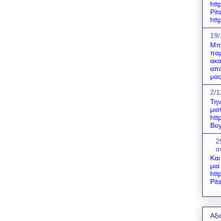
htt
Pit
htt
19/
Μπο
παρ
ακο
από
μας
2/1
Την
μισ
htt
Boy
2
σ
Και
μια
htt
Pit
Αξι