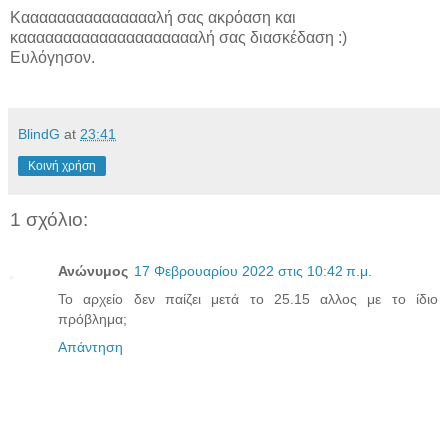
Καααααααααααααααλή σας ακρόαση και
κααααααααααααααααααααλή σας διασκέδαση :)
Ευλόγησον.
BlindG
at
23:41
Κοινή χρήση
1 σχόλιο:
Ανώνυμος
17 Φεβρουαρίου 2022 στις 10:42 π.μ.
Το αρχείο δεν παίζει μετά το 25.15 αλλος με το ίδιο
πρόβλημα;
Απάντηση