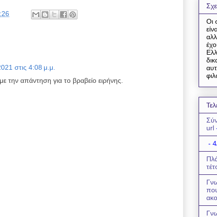
Σχε
:26
Οι 
είν
αλλ
έχο
Ελλ
δικ
021 στις 4:08 μ.μ.
αυτ
φιλ
ε την απάντηση για το βραβείο ειρήνης.
Τελ
Σύν
url
- 4
Πλά
τέτ
Γνω
πο
ακο
Γνω