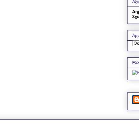
Αξι
Δη
Σχό
Αρχ
Ελλ