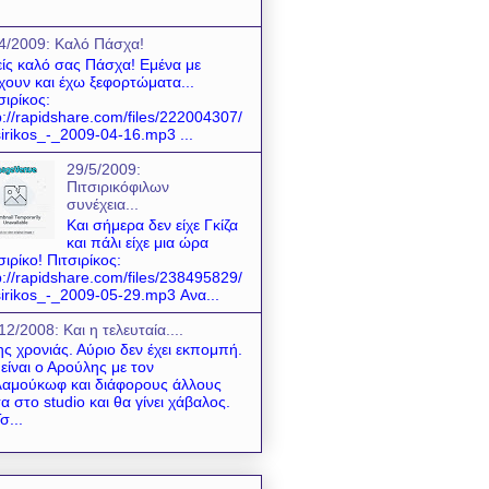
4/2009: Kαλό Πάσχα!
ίς καλό σας Πάσχα! Εμένα με
χουν και έχω ξεφορτώματα...
σιρίκος:
p://rapidshare.com/files/222004307/
sirikos_-_2009-04-16.mp3 ...
29/5/2009:
Πιτσιρικόφιλων
συνέχεια...
Και σήμερα δεν είχε Γκίζα
και πάλι είχε μια ώρα
σιρίκο! Πιτσιρίκος:
p://rapidshare.com/files/238495829/
sirikos_-_2009-05-29.mp3 Ανα...
12/2008: Και η τελευταία....
της χρονιάς. Αύριο δεν έχει εκπομπή.
είναι ο Αρούλης με τον
αμούκωφ και διάφορους άλλους
α στο studio και θα γίνει χάβαλος.
σ...