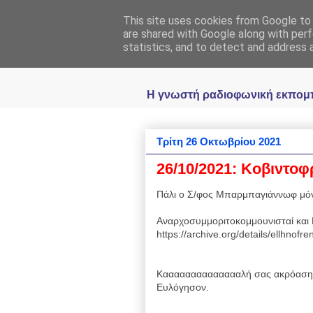
This site uses cookies from Google to d
Ραδιοφωνική
are shared with Google along with perf
statistics, and to detect and address 
Η γνωστή ραδιοφωνική εκπομπή 
Τρίτη 26 Οκτωβρίου 2021
26/10/2021: Koβιντοφ
Πάλι ο Σ/φος Μπαρμπαγιάννωφ μόν
Αναρχοσυμμοριτοκομμουνισταί και 
https://archive.org/details/ellhnof
Κααααααααααααααλή σας ακρόαση 
Ευλόγησον.