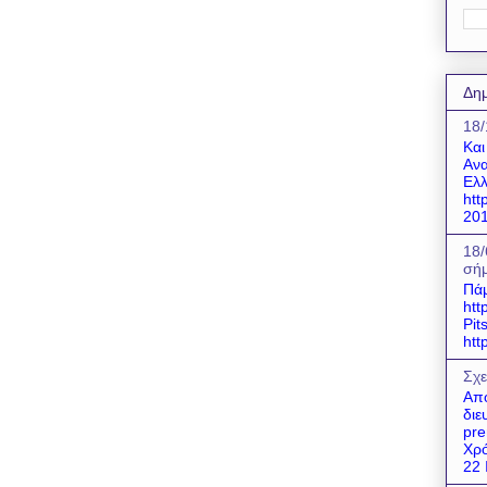
Δημ
18/
Και
Ανα
Ελλ
htt
201
18/
σήμ
Πάμ
htt
Pit
htt
Σχε
Απο
διε
pre
Χρό
22 Ι