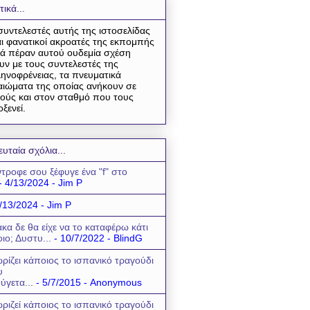
τικά...
συντελεστές αυτής της ιστοσελίδας
αι φανατικοί ακροατές της εκπομπής
ά πέραν αυτού ουδεμία σχέση
υν με τους συντελεστές της
ηνοφρένειας, τα πνευματικά
αιώματα της οποίας ανήκουν σε
ούς και στον σταθμό που τους
οξενεί.
ευταία σχόλια...
τροφε σου ξέφυγε ένα "f" στο
- 4/13/2024
- Jim P
/13/2024
- Jim P
κα δε θα είχε να το καταφέρω κάτι
οιο; Δυστυ...
- 10/7/2022
- BlindG
ρίζει κάποιος το ισπανικό τραγούδι
υ
ύγετα...
- 5/7/2015
- Anonymous
ριζεί κάποιος το ισπανικό τραγούδι