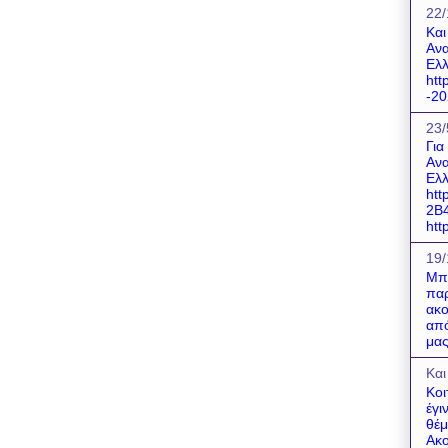
22/
Και
Ανα
Ελλ
htt
-20
23/
Για
Ανα
Ελλ
htt
2B
http
19/
Μπο
παρ
ακο
από
μας
Και
Κοι
έγι
θέμ
Ακο