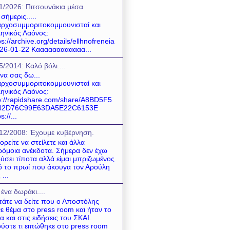
1/2026: Πιτσουνάκια μέσα
 σήμερις.....
ρχοσυμμοριτοκομμουνισταί και
ηνικός Λαόνος:
ps://archive.org/details/ellhnofreneia
26-01-22 Καααααααααααα...
5/2014: Καλό βόλι....
 να σας δω...
ρχοσυμμοριτοκομμουνισταί και
ηνικός Λαόνος:
p://rapidshare.com/share/A8BD5F5
42D76C99E63DA5E22C6153E
s://...
12/2008: Έχουμε κυβέρνηση.
ρείτε να στείλετε και άλλα
όμοια ανέκδοτα. Σήμερα δεν έχω
ύσει τίποτα αλλά είμαι μπριζωμένος
 το πρωί που άκουγα τον Αρούλη
 ...
 ένα δωράκι....
τάτε να δείτε που ο Αποστόλης
νε θέμα στο press room και ήταν το
α και στις ειδήσεις του ΣΚΑΙ.
ύστε τι ειπώθηκε στο press room