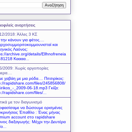
οφιλείς αναρτήσεις
12/2018: Άλλες 3 ΚΣ
 την κάνουν για φέτος....
ρχοσυμμοριτοκομμουνισταί και
ηνικός Λαόνος:
ps://archive.org/details/Ellhnofreneia
81218 Καααα...
6/2009: Χωρίς αργοπορίες
ερα....
ε χαβάη με μια ρόδα.... Πιτσιρίκος:
p://rapidshare.com/files/245856808/
sirikos_-_2009-06-18.mp3 Γκίζα:
p://rapidshare.com/files/...
τικά με τον διαγωνισμό
φασίσαμε να δώσουμε ορισμένες
υκρινήσεις Έπαθλο : Ένας μήνας
mium account στο rapidshare
νος διεξαγωγής: Μέχρι την Δευτέρα
ο...