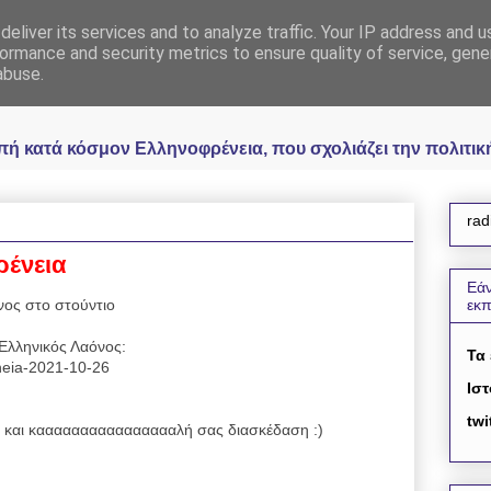
eliver its services and to analyze traffic. Your IP address and 
 Ελληνοφρένεια Unoff
ormance and security metrics to ensure quality of service, gen
abuse.
κατά κόσμον Ελληνοφρένεια, που σχολιάζει την πολιτική 
rad
ρένεια
Εάν
ος στο στούντιο
εκ
Ελληνικός Λαόνος:
Τα
reneia-2021-10-26
Ιστ
twi
και κααααααααααααααααλή σας διασκέδαση :)