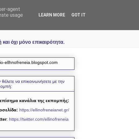
user-agent
icial
erate usage
LEARN MORE
GOT IT
και όχι μόνο επικαιρότητα.
io-ellhnofreneia.blogspot.com
 θέλετε να επικοινωνήσετε με την
πομπή:
 επίσημα κανάλια της εκπομπής:
οσελίδα:
https://ellinofreneianet.gr/
tter
:
https://twitter.com/ellinofreneia