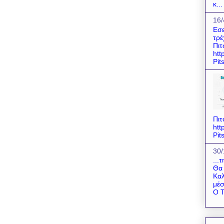
κ...
16/
Εσε
τρέ
Πιτ
htt
Pit
Πιτ
htt
Pit
30/
...
Θα 
Καλ
μέσ
Ο Τ