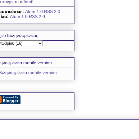
οποιήστε το feed!
μοσιεύσεις:
Atom 1.0
RSS 2.0
λια:
Atom 1.0
RSS 2.0
είο Ελληνοφρένειας
ηνοφρένεια mobile version