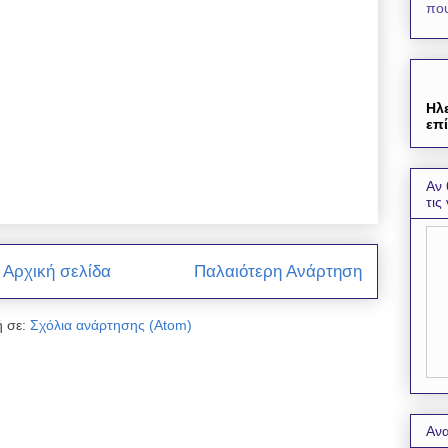
που
Ηλ
επί
Αν 
τις
Αρχική σελίδα
Παλαιότερη Ανάρτηση
 σε:
Σχόλια ανάρτησης (Atom)
Ανα