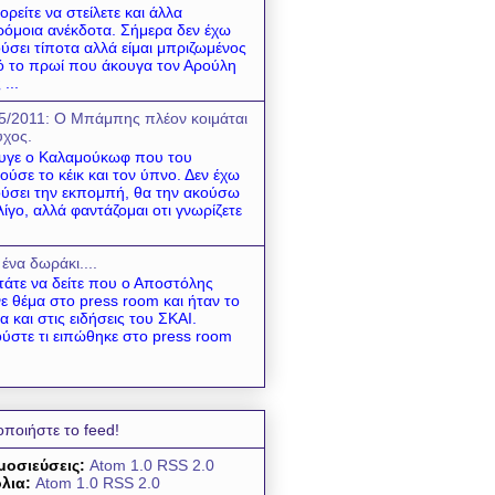
ρείτε να στείλετε και άλλα
όμοια ανέκδοτα. Σήμερα δεν έχω
ύσει τίποτα αλλά είμαι μπριζωμένος
 το πρωί που άκουγα τον Αρούλη
 ...
5/2011: O Mπάμπης πλέον κοιμάται
χος.
υγε ο Καλαμούκωφ που του
ούσε το κέικ και τον ύπνο. Δεν έχω
ύσει την εκπομπή, θα την ακούσω
λίγο, αλλά φαντάζομαι οτι γνωρίζετε
 ένα δωράκι....
τάτε να δείτε που ο Αποστόλης
νε θέμα στο press room και ήταν το
α και στις ειδήσεις του ΣΚΑΙ.
ύστε τι ειπώθηκε στο press room
οποιήστε το feed!
μοσιεύσεις:
Atom 1.0
RSS 2.0
λια:
Atom 1.0
RSS 2.0