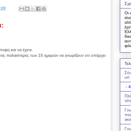
Σχε
:09
Οι 
είν
αλλ
α:
έχο
Ελλ
δικ
αυτ
φιλ
ποψη και να έχετε.
εις παλαιότερες των 15 ημερών να γνωρίζουν οτι υπάρχει
.
Τελ
Σύν
url
- 4
Πλά
τέτ
Γνω
πο
ακο
Γνω