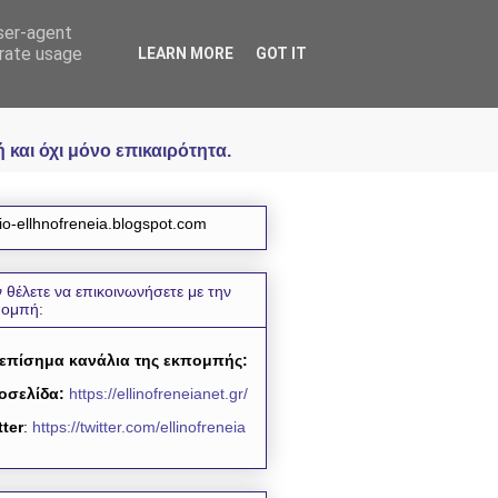
user-agent
icial
erate usage
LEARN MORE
GOT IT
και όχι μόνο επικαιρότητα.
io-ellhnofreneia.blogspot.com
 θέλετε να επικοινωνήσετε με την
πομπή:
 επίσημα κανάλια της εκπομπής:
οσελίδα:
https://ellinofreneianet.gr/
tter
:
https://twitter.com/ellinofreneia