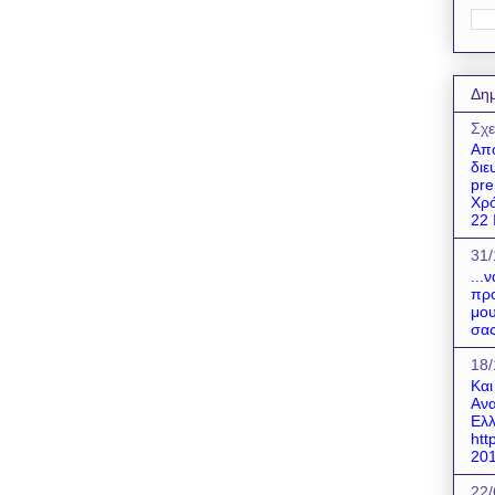
Δημ
Σχε
Απο
διε
pre
Χρό
22 Ι
31/
...
προ
μου
σας
18/
Και
Ανα
Ελλ
htt
201
22/