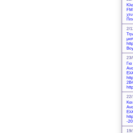
Κλε
FM!
χτυ
Πιτ
2/1
Την
μισ
htt
Boy
23/
Για
Ανα
Ελλ
htt
2B
http
22/
Και
Ανα
Ελλ
htt
-20
19/