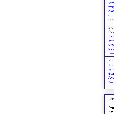
Μπο
παρ
ακο
από
μας
27/
ήσυ
Έφ
χαλ
ακο
σε 
π...
Και
Κοι
έγι
θέμ
Ακο
κ...
Αξι
Δη
Σχό