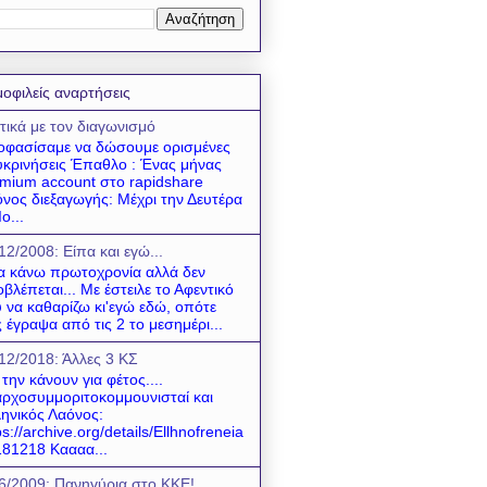
οφιλείς αναρτήσεις
τικά με τον διαγωνισμό
φασίσαμε να δώσουμε ορισμένες
υκρινήσεις Έπαθλο : Ένας μήνας
mium account στο rapidshare
νος διεξαγωγής: Μέχρι την Δευτέρα
ο...
12/2008: Είπα και εγώ...
να κάνω πρωτοχρονία αλλά δεν
βλέπεται... Με έστειλε το Αφεντικό
 να καθαρίζω κι'εγώ εδώ, οπότε
 έγραψα από τις 2 το μεσημέρι...
12/2018: Άλλες 3 ΚΣ
 την κάνουν για φέτος....
ρχοσυμμοριτοκομμουνισταί και
ηνικός Λαόνος:
ps://archive.org/details/Ellhnofreneia
81218 Καααα...
6/2009: Πανηγύρια στο ΚΚΕ!