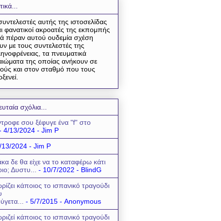
τικά...
συντελεστές αυτής της ιστοσελίδας
αι φανατικοί ακροατές της εκπομπής
ά πέραν αυτού ουδεμία σχέση
υν με τους συντελεστές της
ηνοφρένειας, τα πνευματικά
αιώματα της οποίας ανήκουν σε
ούς και στον σταθμό που τους
οξενεί.
ευταία σχόλια...
τροφε σου ξέφυγε ένα "f" στο
- 4/13/2024
- Jim P
/13/2024
- Jim P
κα δε θα είχε να το καταφέρω κάτι
οιο; Δυστυ...
- 10/7/2022
- BlindG
ρίζει κάποιος το ισπανικό τραγούδι
υ
ύγετα...
- 5/7/2015
- Anonymous
ριζεί κάποιος το ισπανικό τραγούδι