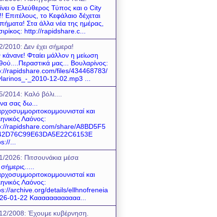
ίνει ο Ελεύθερος Τύπος και ο City
! Επιτέλους, το Κεφάλαιο δέχεται
πήματα! Στα άλλα νέα της ημέρας,
σιρίκος: http://rapidshare.c...
2/2010: Δεν έχει σήμερα!
 κάνανε! Φταίει μάλλον η μείωση
θού....Περαστικά μας... Βουλαρίνος:
p://rapidshare.com/files/434468783/
larinos_-_2010-12-02.mp3 ...
5/2014: Καλό βόλι....
 να σας δω...
ρχοσυμμοριτοκομμουνισταί και
ηνικός Λαόνος:
p://rapidshare.com/share/A8BD5F5
42D76C99E63DA5E22C6153E
s://...
1/2026: Πιτσουνάκια μέσα
 σήμερις.....
ρχοσυμμοριτοκομμουνισταί και
ηνικός Λαόνος:
ps://archive.org/details/ellhnofreneia
26-01-22 Καααααααααααα...
12/2008: Έχουμε κυβέρνηση.