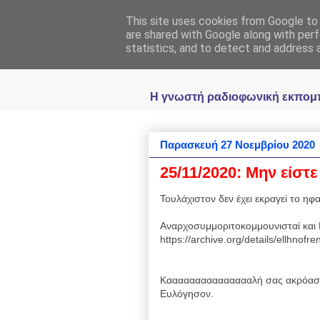
This site uses cookies from Google to d
Ραδιοφωνική
are shared with Google along with perf
statistics, and to detect and address 
Η γνωστή ραδιοφωνική εκπομπή 
Παρασκευή 27 Νοεμβρίου 2020
25/11/2020: Μην είστε
Τουλάχιστον δεν έχει εκραγεί το ηφαί
Αναρχοσυμμοριτοκομμουνισταί και 
https://archive.org/details/ellhnofr
Καααααααααααααααλή σας ακρόαση
Ευλόγησον.