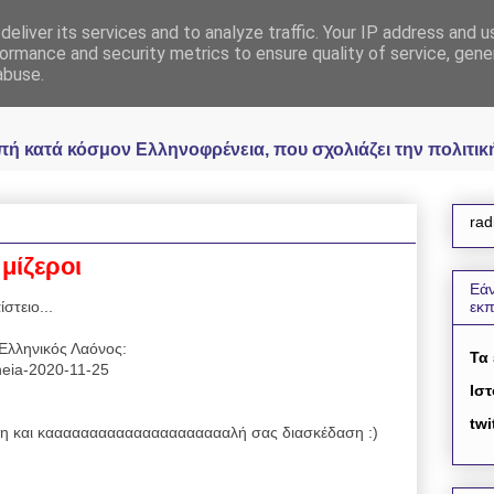
eliver its services and to analyze traffic. Your IP address and 
 Ελληνοφρένεια Unoff
ormance and security metrics to ensure quality of service, gen
abuse.
κατά κόσμον Ελληνοφρένεια, που σχολιάζει την πολιτική 
rad
 μίζεροι
Εάν
στειο...
εκ
Ελληνικός Λαόνος:
Τα
eneia-2020-11-25
Ιστ
twi
 και καααααααααααααααααααααλή σας διασκέδαση :)