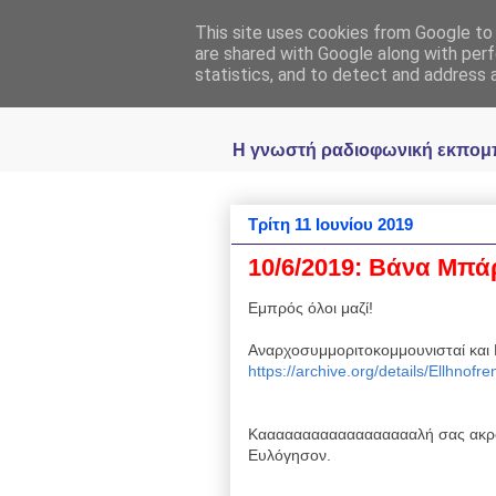
This site uses cookies from Google to d
Ραδιοφωνική
are shared with Google along with perf
statistics, and to detect and address 
Η γνωστή ραδιοφωνική εκπομπή 
Τρίτη 11 Ιουνίου 2019
10/6/2019: Βάνα Μπ
Εμπρός όλοι μαζί!
Αναρχοσυμμοριτοκομμουνισταί και 
https://archive.org/details/Ellhnof
Κααααααααααααααααααλή σας ακρό
Ευλόγησον.