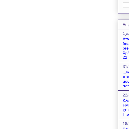
Δημ
Σχε
Απο
διε
pre
Χρό
22 Ι
31/
...
προ
μου
σας
22/
Κλε
FM!
χτυ
Πιτ
18/
Και