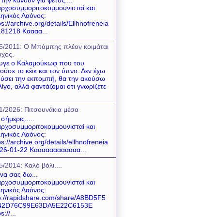
ρχοσυμμοριτοκομμουνισταί και
ηνικός Λαόνος:
ps://archive.org/details/Ellhnofreneia
81218 Καααα...
5/2011: O Mπάμπης πλέον κοιμάται
χος.
υγε ο Καλαμούκωφ που του
ούσε το κέικ και τον ύπνο. Δεν έχω
ύσει την εκπομπή, θα την ακούσω
λίγο, αλλά φαντάζομαι οτι γνωρίζετε
1/2026: Πιτσουνάκια μέσα
 σήμερις.....
ρχοσυμμοριτοκομμουνισταί και
ηνικός Λαόνος:
ps://archive.org/details/ellhnofreneia
26-01-22 Καααααααααααα...
5/2014: Καλό βόλι....
 να σας δω...
ρχοσυμμοριτοκομμουνισταί και
ηνικός Λαόνος:
p://rapidshare.com/share/A8BD5F5
42D76C99E63DA5E22C6153E
s://...