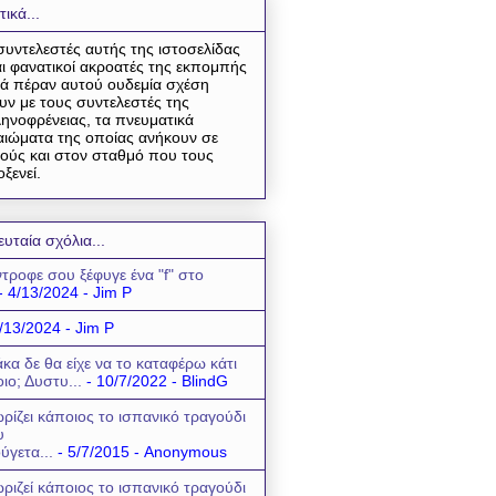
τικά...
συντελεστές αυτής της ιστοσελίδας
αι φανατικοί ακροατές της εκπομπής
ά πέραν αυτού ουδεμία σχέση
υν με τους συντελεστές της
ηνοφρένειας, τα πνευματικά
αιώματα της οποίας ανήκουν σε
ούς και στον σταθμό που τους
οξενεί.
ευταία σχόλια...
τροφε σου ξέφυγε ένα "f" στο
- 4/13/2024
- Jim P
/13/2024
- Jim P
κα δε θα είχε να το καταφέρω κάτι
οιο; Δυστυ...
- 10/7/2022
- BlindG
ρίζει κάποιος το ισπανικό τραγούδι
υ
ύγετα...
- 5/7/2015
- Anonymous
ριζεί κάποιος το ισπανικό τραγούδι