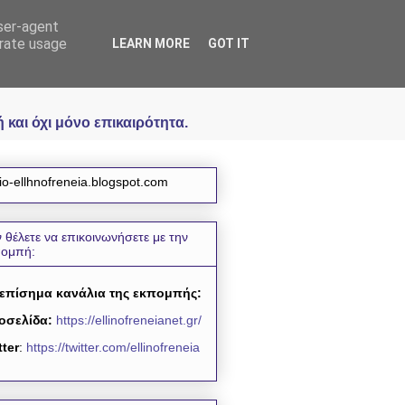
user-agent
icial
erate usage
LEARN MORE
GOT IT
και όχι μόνο επικαιρότητα.
io-ellhnofreneia.blogspot.com
 θέλετε να επικοινωνήσετε με την
πομπή:
 επίσημα κανάλια της εκπομπής:
οσελίδα:
https://ellinofreneianet.gr/
tter
:
https://twitter.com/ellinofreneia