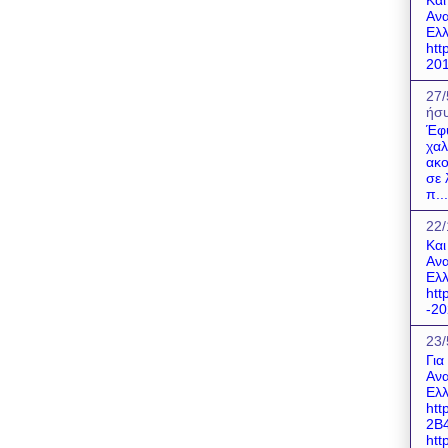
Ανα
Ελλ
htt
201
27/
ήσυ
Έφ
χαλ
ακο
σε 
π...
22/
Και
Ανα
Ελλ
htt
-20
23/
Για
Ανα
Ελλ
htt
2B
http