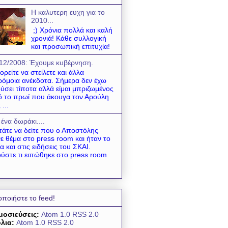
Η καλυτερη ευχη για το
2010...
;) Χρόνια πολλά και καλή
χρονιά! Κάθε συλλογική
και προσωπική επιτυχία!
12/2008: Έχουμε κυβέρνηση.
ρείτε να στείλετε και άλλα
όμοια ανέκδοτα. Σήμερα δεν έχω
ύσει τίποτα αλλά είμαι μπριζωμένος
 το πρωί που άκουγα τον Αρούλη
 ...
 ένα δωράκι....
τάτε να δείτε που ο Αποστόλης
νε θέμα στο press room και ήταν το
α και στις ειδήσεις του ΣΚΑΙ.
ύστε τι ειπώθηκε στο press room
οποιήστε το feed!
μοσιεύσεις:
Atom 1.0
RSS 2.0
λια:
Atom 1.0
RSS 2.0