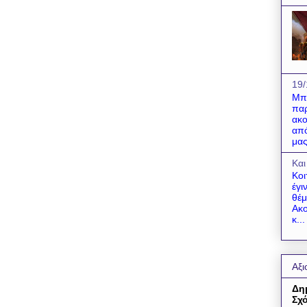
19/
Μπο
παρ
ακο
από
μας
Και
Κοι
έγι
θέμ
Ακο
κ...
Αξι
Δη
Σχό