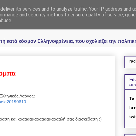
eliver its services and to analyze traffic. Your IP address and 
 Ελληνοφρένεια Unoff
ormance and security metrics to ensure quality of service, gen
abuse.
κατά κόσμον Ελληνοφρένεια, που σχολιάζει την πολιτική 
rad
άρμπα
Εάν
εκ
Ελληνικός Λαόνος:
Τα
reneia20190610
Ιστ
twi
αση και καααααααααααααααααλή σας διασκέδαση :)