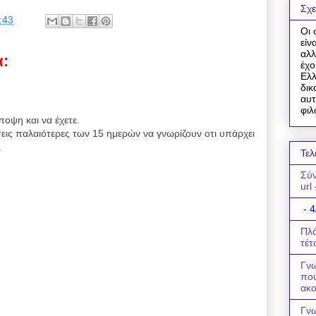
Σχε
:43
Οι 
είν
αλλ
α:
έχο
Ελλ
δικ
αυτ
φιλ
ποψη και να έχετε.
εις παλαιότερες των 15 ημερών να γνωρίζουν οτι υπάρχει
.
Τελ
Σύν
url
- 4
Πλά
τέτ
Γνω
πο
ακο
Γνω