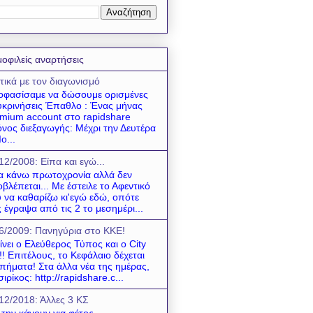
οφιλείς αναρτήσεις
τικά με τον διαγωνισμό
φασίσαμε να δώσουμε ορισμένες
υκρινήσεις Έπαθλο : Ένας μήνας
mium account στο rapidshare
νος διεξαγωγής: Μέχρι την Δευτέρα
ο...
12/2008: Είπα και εγώ...
να κάνω πρωτοχρονία αλλά δεν
βλέπεται... Με έστειλε το Αφεντικό
 να καθαρίζω κι'εγώ εδώ, οπότε
 έγραψα από τις 2 το μεσημέρι...
6/2009: Πανηγύρια στο ΚΚΕ!
ίνει ο Ελεύθερος Τύπος και ο City
! Επιτέλους, το Κεφάλαιο δέχεται
πήματα! Στα άλλα νέα της ημέρας,
σιρίκος: http://rapidshare.c...
12/2018: Άλλες 3 ΚΣ
 την κάνουν για φέτος....