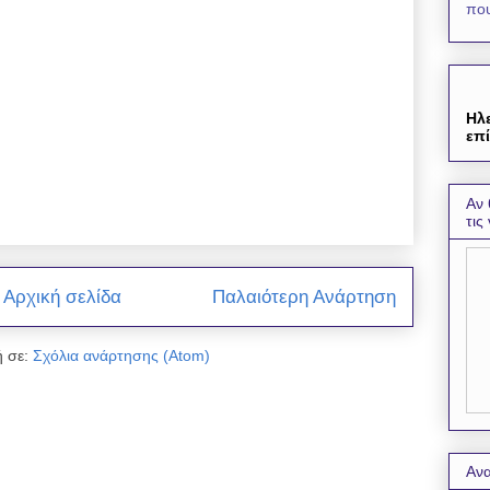
που
Ηλ
επί
Αν 
τις
Αρχική σελίδα
Παλαιότερη Ανάρτηση
 σε:
Σχόλια ανάρτησης (Atom)
Ανα