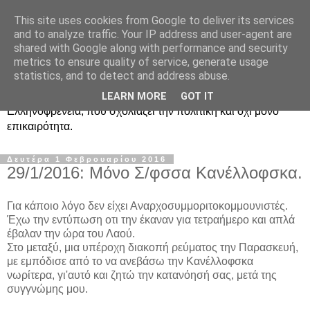
This site uses cookies from Google to deliver its services
Ραδιοφωνική
and to analyze traffic. Your IP address and user-agent are
shared with Google along with performance and security
Ελληνοφρένεια Unofficial
metrics to ensure quality of service, generate usage
statistics, and to detect and address abuse.
Η γνωστή ραδιοφωνική εκπομπή κατά κόσμον
LEARN MORE
GOT IT
Ελληνοφρένεια, που σχολιάζει την πολιτική και όχι μόνο
επικαιρότητα.
Δευτέρα 1 Φεβρουαρίου 2016
29/1/2016: Μόνο Σ/φσσα Κανέλλοφσκα.
Για κάποιο λόγο δεν είχει Αναρχοσυμμοριτοκομμουνιστές.
Έχω την εντύπωση οτι την έκαναν για τετραήμερο και απλά
έβαλαν την ώρα του Λαού.
Στο μεταξύ, μια υπέροχη διακοπή ρεύματος την Παρασκευή,
με εμπόδισε από το να ανεβάσω την Κανέλλοφσκα
νωρίτερα, γι'αυτό και ζητώ την κατανόησή σας, μετά της
συγγνώμης μου.