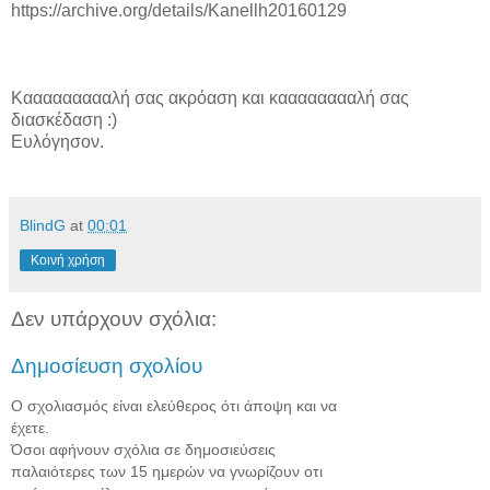
https://archive.org/details/Kanellh20160129
Καααααααααλή σας ακρόαση και κααααααααλή σας
διασκέδαση :)
Ευλόγησον.
BlindG
at
00:01
Κοινή χρήση
Δεν υπάρχουν σχόλια:
Δημοσίευση σχολίου
Ο σχολιασμός είναι ελεύθερος ότι άποψη και να
έχετε.
Όσοι αφήνουν σχόλια σε δημοσιεύσεις
παλαιότερες των 15 ημερών να γνωρίζουν οτι