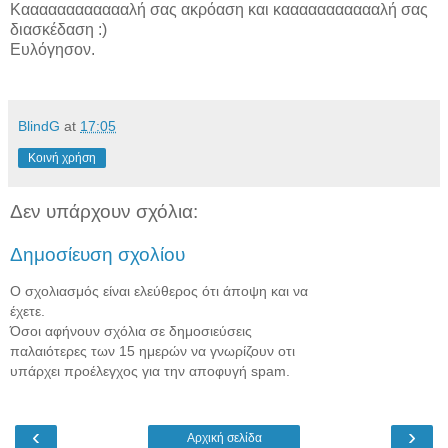
Κααααααααααααλή σας ακρόαση και καααααααααααλή σας
διασκέδαση :)
Ευλόγησον.
BlindG
at
17:05
Κοινή χρήση
Δεν υπάρχουν σχόλια:
Δημοσίευση σχολίου
Ο σχολιασμός είναι ελεύθερος ότι άποψη και να
έχετε.
Όσοι αφήνουν σχόλια σε δημοσιεύσεις
παλαιότερες των 15 ημερών να γνωρίζουν οτι
υπάρχει προέλεγχος για την αποφυγή spam.
‹
›
Αρχική σελίδα