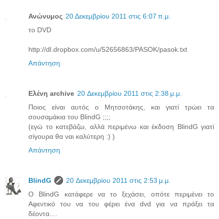
Ανώνυμος
20 Δεκεμβρίου 2011 στις 6:07 π.μ.
το DVD
http://dl.dropbox.com/u/52656863/PASOK/pasok.txt
Απάντηση
Ελένη archive
20 Δεκεμβρίου 2011 στις 2:38 μ.μ.
Ποιος είναι αυτός ο Μητσοτάκης, και γιατί τρώει τα
σουσαμάκια του BlindG ;;;;
(εγώ το κατεβάζω, αλλά περιμένω και έκδοση BlindG γιατί
σίγουρα θα ναι καλύτερη :) )
Απάντηση
BlindG
20 Δεκεμβρίου 2011 στις 2:53 μ.μ.
Ο BlindG κατάφερε να το ξεχάσει, οπότε περιμένει το
Αφεντικό του να του φέρει ένα dvd για να πράξει τα
δέοντα....