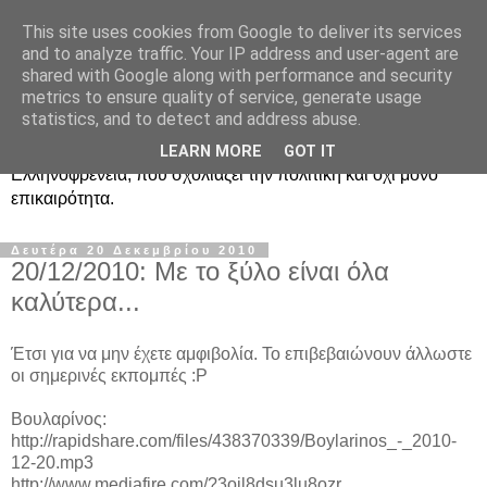
This site uses cookies from Google to deliver its services
Ραδιοφωνική
and to analyze traffic. Your IP address and user-agent are
shared with Google along with performance and security
Ελληνοφρένεια Unofficial
metrics to ensure quality of service, generate usage
statistics, and to detect and address abuse.
Η γνωστή ραδιοφωνική εκπομπή κατά κόσμον
LEARN MORE
GOT IT
Ελληνοφρένεια, που σχολιάζει την πολιτική και όχι μόνο
επικαιρότητα.
Δευτέρα 20 Δεκεμβρίου 2010
20/12/2010: Με το ξύλο είναι όλα
καλύτερα...
Έτσι για να μην έχετε αμφιβολία. Το επιβεβαιώνουν άλλωστε
οι σημερινές εκπομπές :P
Βουλαρίνος:
http://rapidshare.com/files/438370339/Boylarinos_-_2010-
12-20.mp3
http://www.mediafire.com/?3oil8dsu3lu8ozr