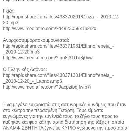
Γκίζα:
http://rapidshare.com/files/438370201/Gkiza_-_2010-12-
20.mp3
http://www.mediafire.com/?d4923059x1p2r2x
Αναρχοσυμμοριτοκομμουνισταί:
http://rapidshare.com/files/438371961/Ellhnofreneia_-
_2010-12-20.mp3
http://www.mediafire.com/?iqu8j31t1d8j0yw
Ο Ελληνικός Λαόνος:
http://rapidshare.com/files/438371301/Ellhnofreneia_-
_2010-12-20_-_Laonos.mp3
http://www.mediafire.com/?9acpzibqjfwib7i
Ένα μεγάλο ευχαριστώ στις αστυνομικές δυνάμεις που ήταν
στο κέντρο την περασμένη Τετάρτη. Τους είμαστε
ευγνώμονες για την ευγένειά τους, το ζήλο τους προς το
καθήκον και φυσικά την άρτια διατήρηση της τάξης η οποία
ΑΝΑΜΦΙΣΒΗΤΗΤΑ έγινε με ΚΥΡΙΟ γνώμονα την προστασία