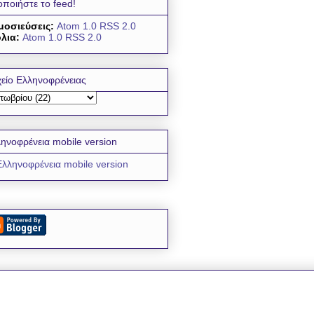
οποιήστε το feed!
μοσιεύσεις:
Atom 1.0
RSS 2.0
λια:
Atom 1.0
RSS 2.0
είο Ελληνοφρένειας
ηνοφρένεια mobile version