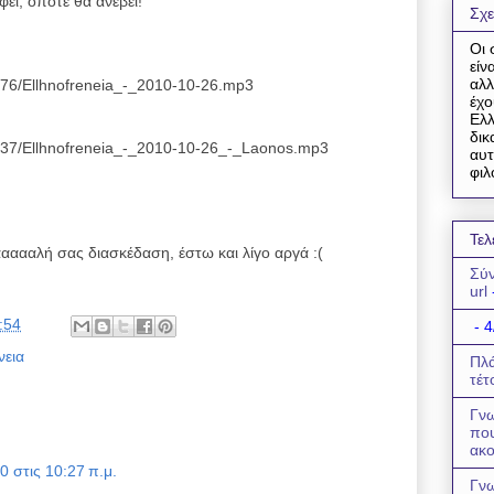
φεί, οπότε θα ανέβει!
Σχε
Οι 
είν
αλλ
0476/Ellhnofreneia_-_2010-10-26.mp3
έχο
Ελλ
δικ
5237/Ellhnofreneia_-_2010-10-26_-_Laonos.mp3
αυτ
φιλ
Τελ
αααλή σας διασκέδαση, έστω και λίγο αργά :(
Σύν
url
:54
- 4
νεια
Πλά
τέτ
Γνω
πο
ακο
 στις 10:27 π.μ.
Γνω