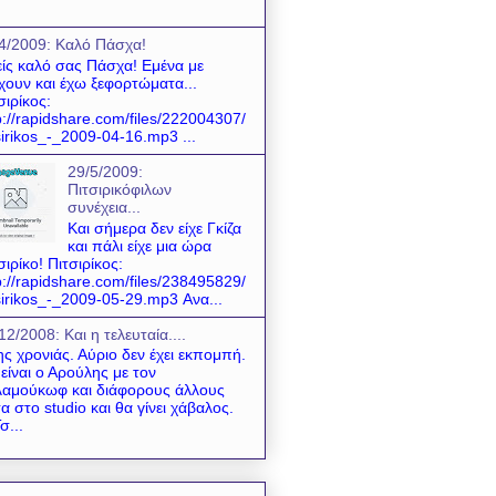
4/2009: Kαλό Πάσχα!
ίς καλό σας Πάσχα! Εμένα με
χουν και έχω ξεφορτώματα...
σιρίκος:
p://rapidshare.com/files/222004307/
sirikos_-_2009-04-16.mp3 ...
29/5/2009:
Πιτσιρικόφιλων
συνέχεια...
Και σήμερα δεν είχε Γκίζα
και πάλι είχε μια ώρα
σιρίκο! Πιτσιρίκος:
p://rapidshare.com/files/238495829/
sirikos_-_2009-05-29.mp3 Ανα...
12/2008: Και η τελευταία....
της χρονιάς. Αύριο δεν έχει εκπομπή.
είναι ο Αρούλης με τον
αμούκωφ και διάφορους άλλους
α στο studio και θα γίνει χάβαλος.
σ...