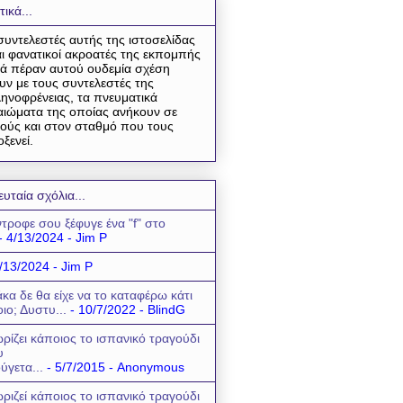
τικά...
συντελεστές αυτής της ιστοσελίδας
αι φανατικοί ακροατές της εκπομπής
ά πέραν αυτού ουδεμία σχέση
υν με τους συντελεστές της
ηνοφρένειας, τα πνευματικά
αιώματα της οποίας ανήκουν σε
ούς και στον σταθμό που τους
οξενεί.
ευταία σχόλια...
τροφε σου ξέφυγε ένα "f" στο
- 4/13/2024
- Jim P
/13/2024
- Jim P
κα δε θα είχε να το καταφέρω κάτι
οιο; Δυστυ...
- 10/7/2022
- BlindG
ρίζει κάποιος το ισπανικό τραγούδι
υ
ύγετα...
- 5/7/2015
- Anonymous
ριζεί κάποιος το ισπανικό τραγούδι