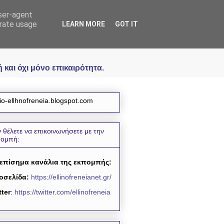
user-agent
icial
erate usage
LEARN MORE
GOT IT
και όχι μόνο επικαιρότητα.
io-ellhnofreneia.blogspot.com
 θέλετε να επικοινωνήσετε με την
πομπή:
 επίσημα κανάλια της εκπομπής:
οσελίδα:
https://ellinofreneianet.gr/
tter
:
https://twitter.com/ellinofreneia