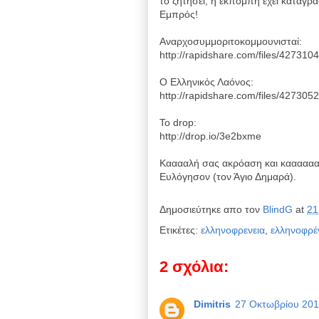
το ζητήσει, η εκπομπή έχει καταγρα
Εμπρός!
Αναρχοσυμμοριτοκομμουνισταί:
http://rapidshare.com/files/42731
Ο Ελληνικός Λαόνος:
http://rapidshare.com/files/42730
To drop:
http://drop.io/3e2bxme
Kααααλή σας ακρόαση και κααααααα
Ευλόγησον (τον Άγιο Δημαρά).
Δημοσιεύτηκε απο τον
BlindG
at
21
Ετικέτες:
ελληνοφρενεια
,
ελληνοφρέ
2 σχόλια:
Dimitris
27 Οκτωβρίου 2010