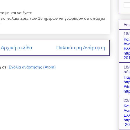
ποψη και να έχετε.
εις παλαιότερες των 15 ημερών να γνωρίζουν οτι υπάρχει
.
Δημ
18/
Και
Ανα
Αρχική σελίδα
Παλαιότερη Ανάρτηση
Ελλ
htt
201
18/
 σε:
Σχόλια ανάρτησης (Atom)
σήμ
Πάμ
htt
Pit
htt
22/
Και
Ανα
Ελλ
htt
-20