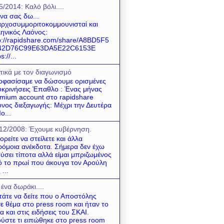
5/2014: Καλό βόλι....
 να σας δω...
ρχοσυμμοριτοκομμουνισταί και
ηνικός Λαόνος:
p://rapidshare.com/share/A8BD5F5
42D76C99E63DA5E22C6153E
s://...
τικά με τον διαγωνισμό
φασίσαμε να δώσουμε ορισμένες
υκρινήσεις Έπαθλο : Ένας μήνας
mium account στο rapidshare
νος διεξαγωγής: Μέχρι την Δευτέρα
ο...
12/2008: Έχουμε κυβέρνηση.
ρείτε να στείλετε και άλλα
όμοια ανέκδοτα. Σήμερα δεν έχω
ύσει τίποτα αλλά είμαι μπριζωμένος
 το πρωί που άκουγα τον Αρούλη
 ...
 ένα δωράκι....
τάτε να δείτε που ο Αποστόλης
νε θέμα στο press room και ήταν το
α και στις ειδήσεις του ΣΚΑΙ.
ύστε τι ειπώθηκε στο press room