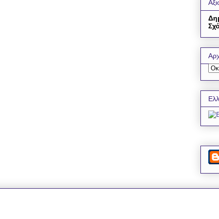
Αξι
Δη
Σχό
Αρχ
Ελλ