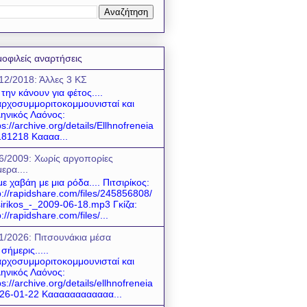
οφιλείς αναρτήσεις
12/2018: Άλλες 3 ΚΣ
 την κάνουν για φέτος....
ρχοσυμμοριτοκομμουνισταί και
ηνικός Λαόνος:
ps://archive.org/details/Ellhnofreneia
81218 Καααα...
6/2009: Χωρίς αργοπορίες
ερα....
ε χαβάη με μια ρόδα.... Πιτσιρίκος:
p://rapidshare.com/files/245856808/
sirikos_-_2009-06-18.mp3 Γκίζα:
p://rapidshare.com/files/...
1/2026: Πιτσουνάκια μέσα
 σήμερις.....
ρχοσυμμοριτοκομμουνισταί και
ηνικός Λαόνος:
ps://archive.org/details/ellhnofreneia
26-01-22 Καααααααααααα...