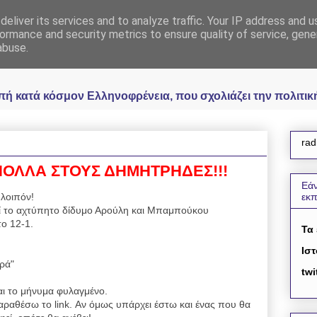
eliver its services and to analyze traffic. Your IP address and 
 Ελληνοφρένεια Unoff
ormance and security metrics to ensure quality of service, gen
abuse.
κατά κόσμον Ελληνοφρένεια, που σχολιάζει την πολιτική 
rad
 ΠΟΛΛΑ ΣΤΟΥΣ ΔΗΜΗΤΡΗΔΕΣ!!!
Εάν
 λοιπόν!
εκ
ατί το αχτύπητο δίδυμο Αρούλη και Μπαμπούκου
ο 12-1.
Τα
Ιστ
ρά"
twi
αι το μήνυμα φυλαγμένο.
αραθέσω το link. Αν όμως υπάρχει έστω και ένας που θα