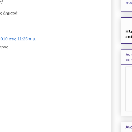
ς!
που
ις Δημαρά!
Ηλ
επί
010 στις 11:25 π.μ.
αρας.
Αν 
τις
Ανα