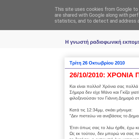
This site uses cookies from Google to d
Ραδιοφωνική
are shared with Google along with perf
statistics, and to detect and address 
Η γνωστή ραδιοφωνική εκπομπή 
Τρίτη 26 Οκτωβρίου 2010
26/10/2010: ΧΡΟΝΙΑ
Και είναι πολλοί! Χρόνια σας πολλά
Σήμερα δεν είχε Μάνο και Γκίζα γι
φιλοξενούσαν τον Γιάννη Δημαρά στ
Κατά τις 12:34μμ, σκάει μήνυμα:
"Δεν πιστεύω να ανεβάσεις το Δημα
Έτσι όπως σας το λέω ήρθε, έχω κ
Ως εκ τούτου, δεν μπορώ να σας π