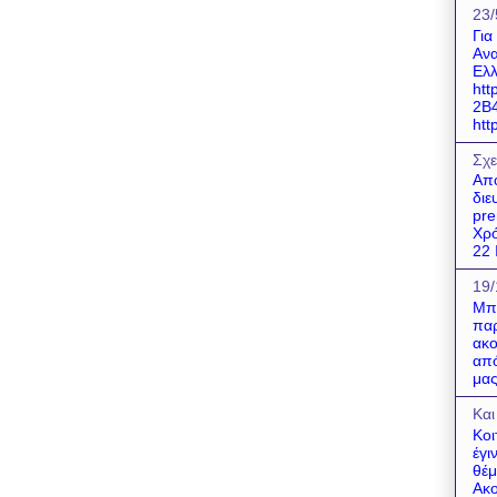
23/
Για
Ανα
Ελλ
htt
2B
http
Σχε
Απο
διε
pre
Χρό
22 Ι
19/
Μπο
παρ
ακο
από
μας
Και
Κοι
έγι
θέμ
Ακο