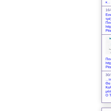
κ...
16/
Εσε
τρέ
Πιτ
htt
Pit
Πιτ
htt
Pit
30/
...
Θα 
Καλ
μέσ
Ο Τ