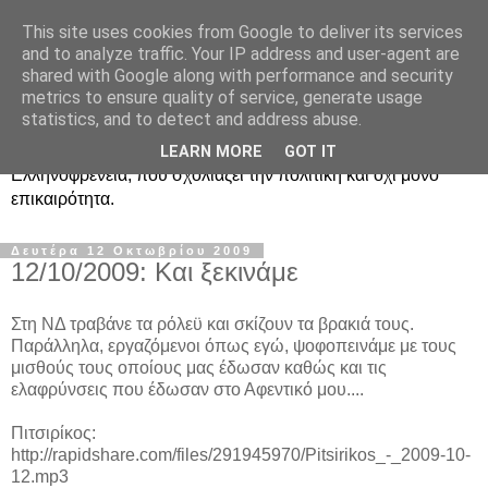
This site uses cookies from Google to deliver its services
Ραδιοφωνική
and to analyze traffic. Your IP address and user-agent are
shared with Google along with performance and security
Ελληνοφρένεια Unofficial
metrics to ensure quality of service, generate usage
statistics, and to detect and address abuse.
Η γνωστή ραδιοφωνική εκπομπή κατά κόσμον
LEARN MORE
GOT IT
Ελληνοφρένεια, που σχολιάζει την πολιτική και όχι μόνο
επικαιρότητα.
Δευτέρα 12 Οκτωβρίου 2009
12/10/2009: Και ξεκινάμε
Στη ΝΔ τραβάνε τα ρόλεϋ και σκίζουν τα βρακιά τους.
Παράλληλα, εργαζόμενοι όπως εγώ, ψοφοπεινάμε με τους
μισθούς τους οποίους μας έδωσαν καθώς και τις
ελαφρύνσεις που έδωσαν στο Αφεντικό μου....
Πιτσιρίκος:
http://rapidshare.com/files/291945970/Pitsirikos_-_2009-10-
12.mp3