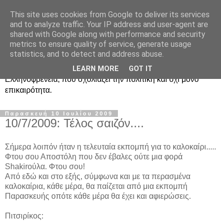
This site uses cookies from Google to deliver its services
Ραδιοφωνική
and to analyze traffic. Your IP address and user-agent are
shared with Google along with performance and security
Ελληνοφρένεια Unofficial
metrics to ensure quality of service, generate usage
statistics, and to detect and address abuse.
Η γνωστή ραδιοφωνική εκπομπή κατά κόσμον
LEARN MORE
GOT IT
Ελληνοφρένεια, που σχολιάζει την πολιτική και όχι μόνο
επικαιρότητα.
Παρασκευή 10 Ιουλίου 2009
10/7/2009: Τέλος σαιζόν....
Σήμερα λοιπόν ήταν η τελευταία εκπομπή για το καλοκαίρι.....
Φτου σου Αποστόλη που δεν έβαλες ούτε μια φορά
Shakirούλα. Φτου σου!
Από εδώ και στο εξής, σύμφωνα και με τα περασμένα
καλοκαίρια, κάθε μέρα, θα παίζεται από μια εκπομπή
Παρασκευής οπότε κάθε μέρα θα έχει και αφιερώσεις.
Πιτσιρίκος: