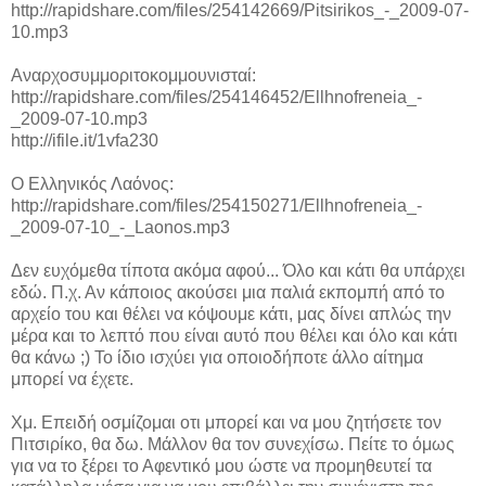
http://rapidshare.com/files/254142669/Pitsirikos_-_2009-07-
10.mp3
Αναρχοσυμμοριτοκομμουνισταί:
http://rapidshare.com/files/254146452/Ellhnofreneia_-
_2009-07-10.mp3
http://ifile.it/1vfa230
Ο Ελληνικός Λαόνος:
http://rapidshare.com/files/254150271/Ellhnofreneia_-
_2009-07-10_-_Laonos.mp3
Δεν ευχόμεθα τίποτα ακόμα αφού... Όλο και κάτι θα υπάρχει
εδώ. Π.χ. Αν κάποιος ακούσει μια παλιά εκπομπή από το
αρχείο του και θέλει να κόψουμε κάτι, μας δίνει απλώς την
μέρα και το λεπτό που είναι αυτό που θέλει και όλο και κάτι
θα κάνω ;) Το ίδιο ισχύει για οποιοδήποτε άλλο αίτημα
μπορεί να έχετε.
Χμ. Επειδή οσμίζομαι οτι μπορεί και να μου ζητήσετε τον
Πιτσιρίκο, θα δω. Μάλλον θα τον συνεχίσω. Πείτε το όμως
για να το ξέρει το Αφεντικό μου ώστε να προμηθευτεί τα