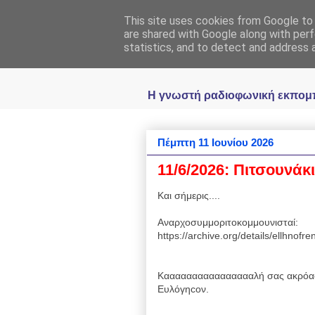
This site uses cookies from Google to d
Ραδιοφωνική
are shared with Google along with perf
statistics, and to detect and address 
Η γνωστή ραδιοφωνική εκπομπή 
Πέμπτη 11 Ιουνίου 2026
11/6/2026: Πιτσουνάκ
Και σήμερις....
Αναρχοσυμμοριτοκομμουνισταί:
https://archive.org/details/ellhnofr
Κααααααααααααααααλή σας ακρόασ
Ευλόγηcον.