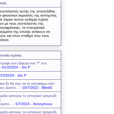
τικά...
συντελεστές αυτής της ιστοσελίδας
αι φανατικοί ακροατές της εκπομπής
ά πέραν αυτού ουδεμία σχέση
υν με τους συντελεστές της
ηνοφρένειας, τα πνευματικά
αιώματα της οποίας ανήκουν σε
ούς και στον σταθμό που τους
οξενεί.
ευταία σχόλια...
τροφε σου ξέφυγε ένα "f" στο
- 4/13/2024
- Jim P
/13/2024
- Jim P
κα δε θα είχε να το καταφέρω κάτι
οιο; Δυστυ...
- 10/7/2022
- BlindG
ρίζει κάποιος το ισπανικό τραγούδι
υ
ύγετα...
- 5/7/2015
- Anonymous
ριζεί κάποιος το ισπανικό τραγούδι