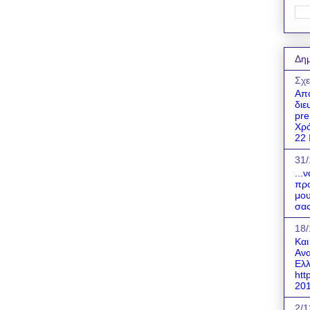
Δημ
Σχε
Απο
διε
pre
Χρό
22 Ι
31/
...
προ
μου
σας
18/
Και
Ανα
Ελλ
htt
201
2/1