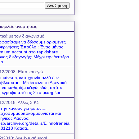
οφιλείς αναρτήσεις
τικά με τον διαγωνισμό
φασίσαμε να δώσουμε ορισμένες
υκρινήσεις Έπαθλο : Ένας μήνας
mium account στο rapidshare
νος διεξαγωγής: Μέχρι την Δευτέρα
ο...
12/2008: Είπα και εγώ...
να κάνω πρωτοχρονία αλλά δεν
βλέπεται... Με έστειλε το Αφεντικό
 να καθαρίζω κι'εγώ εδώ, οπότε
 έγραψα από τις 2 το μεσημέρι...
12/2018: Άλλες 3 ΚΣ
 την κάνουν για φέτος....
ρχοσυμμοριτοκομμουνισταί και
ηνικός Λαόνος:
ps://archive.org/details/Ellhnofreneia
81218 Καααα...
2/2010: Δεν έχει σήμερα!