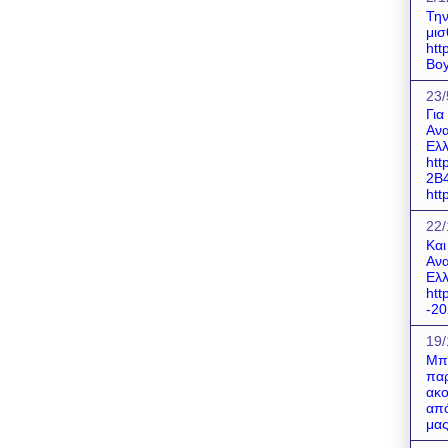
Την
μισ
htt
Boy
23/
Για
Ανα
Ελλ
htt
2B
http
22/
Και
Ανα
Ελλ
htt
-20
19/
Μπο
παρ
ακο
από
μας