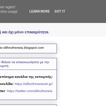
user-agent
icial
erate usage
LEARN MORE
GOT IT
και όχι μόνο επικαιρότητα.
io-ellhnofreneia.blogspot.com
 θέλετε να επικοινωνήσετε με την
πομπή:
 επίσημα κανάλια της εκπομπής:
οσελίδα:
https://ellinofreneianet.gr/
tter
:
https://twitter.com/ellinofreneia