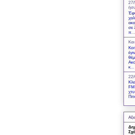
27/
ήσυ
Έφ
χαλ
ακο
σε 
π...
Και
Κοι
έγι
θέμ
Ακο
κ...
22/
Κλε
FM!
χτυ
Πιτ
Αξι
Δη
Σχό