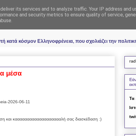
eliver its services and to analyze traffic. Your IP address and 
 Ελληνοφρένεια Unoff
ormance and security metrics to ensure quality of service, gen
abuse.
κατά κόσμον Ελληνοφρένεια, που σχολιάζει την πολιτική 
rad
ια μέσα
Εάν
εκ
Τα
eneia-2026-06-11
Ιστ
twi
η και καααααααααααααααααααλή σας διασκέδαση :)