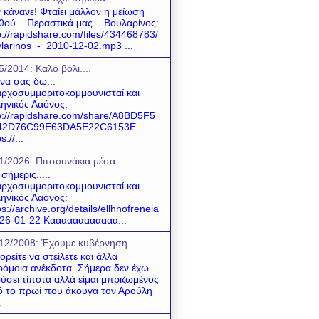
 κάνανε! Φταίει μάλλον η μείωση
θού....Περαστικά μας... Βουλαρίνος:
p://rapidshare.com/files/434468783/
larinos_-_2010-12-02.mp3 ...
5/2014: Καλό βόλι....
 να σας δω...
ρχοσυμμοριτοκομμουνισταί και
ηνικός Λαόνος:
p://rapidshare.com/share/A8BD5F5
42D76C99E63DA5E22C6153E
s://...
1/2026: Πιτσουνάκια μέσα
 σήμερις.....
ρχοσυμμοριτοκομμουνισταί και
ηνικός Λαόνος:
ps://archive.org/details/ellhnofreneia
26-01-22 Καααααααααααα...
12/2008: Έχουμε κυβέρνηση.
ρείτε να στείλετε και άλλα
όμοια ανέκδοτα. Σήμερα δεν έχω
ύσει τίποτα αλλά είμαι μπριζωμένος
 το πρωί που άκουγα τον Αρούλη
 ...