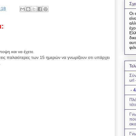
Σχε
:18
Οι 
είν
αλλ
α:
έχο
Ελλ
δικ
αυτ
φιλ
ποψη και να έχετε.
εις παλαιότερες των 15 ημερών να γνωρίζουν οτι υπάρχει
.
Τελ
Σύν
url
- 4
Πλά
τέτ
Γνω
πο
ακο
Γνω