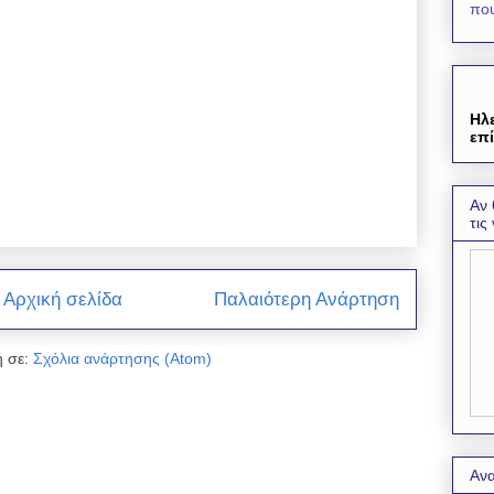
που
Ηλ
επί
Αν 
τις
Αρχική σελίδα
Παλαιότερη Ανάρτηση
 σε:
Σχόλια ανάρτησης (Atom)
Ανα