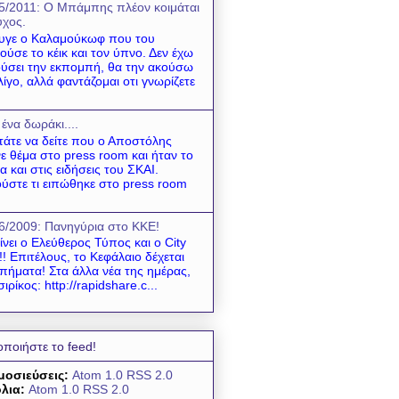
5/2011: O Mπάμπης πλέον κοιμάται
χος.
υγε ο Καλαμούκωφ που του
ούσε το κέικ και τον ύπνο. Δεν έχω
ύσει την εκπομπή, θα την ακούσω
λίγο, αλλά φαντάζομαι οτι γνωρίζετε
 ένα δωράκι....
τάτε να δείτε που ο Αποστόλης
νε θέμα στο press room και ήταν το
α και στις ειδήσεις του ΣΚΑΙ.
ύστε τι ειπώθηκε στο press room
6/2009: Πανηγύρια στο ΚΚΕ!
ίνει ο Ελεύθερος Τύπος και ο City
! Επιτέλους, το Κεφάλαιο δέχεται
πήματα! Στα άλλα νέα της ημέρας,
σιρίκος: http://rapidshare.c...
οποιήστε το feed!
μοσιεύσεις:
Atom 1.0
RSS 2.0
λια:
Atom 1.0
RSS 2.0