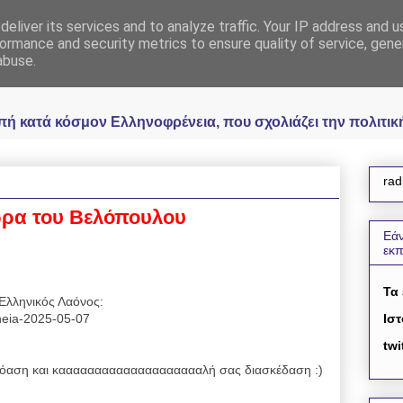
eliver its services and to analyze traffic. Your IP address and 
 Ελληνοφρένεια Unoff
ormance and security metrics to ensure quality of service, gen
abuse.
κατά κόσμον Ελληνοφρένεια, που σχολιάζει την πολιτική 
rad
 ώρα του Βελόπουλου
Εάν
εκ
Τα
Ελληνικός Λαόνος:
reneia-2025-05-07
Ιστ
twi
αση και κααααααααααααααααααααλή σας διασκέδαση :)