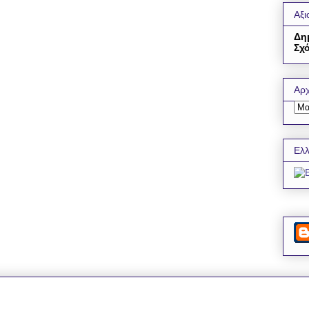
Αξι
Δη
Σχό
Αρχ
Ελλ