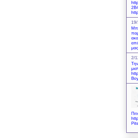
htt
2B
http
19/
Μπο
παρ
ακο
από
μας
2/1
Την
μισ
htt
Boy
Πιτ
htt
Pit