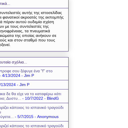
τικά...
συντελεστές αυτής της ιστοσελίδας
αι φανατικοί ακροατές της εκπομπής
ά πέραν αυτού ουδεμία σχέση
υν με τους συντελεστές της
ηνοφρένειας, τα πνευματικά
αιώματα της οποίας ανήκουν σε
ούς και στον σταθμό που τους
οξενεί.
ευταία σχόλια...
τροφε σου ξέφυγε ένα "f" στο
- 4/13/2024
- Jim P
/13/2024
- Jim P
κα δε θα είχε να το καταφέρω κάτι
οιο; Δυστυ...
- 10/7/2022
- BlindG
ρίζει κάποιος το ισπανικό τραγούδι
υ
ύγετα...
- 5/7/2015
- Anonymous
ριζεί κάποιος το ισπανικό τραγούδι