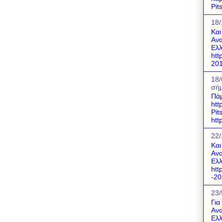
Pit
18/
Και
Ανα
Ελλ
htt
201
18/
σήμ
Πάμ
htt
Pit
htt
22/
Και
Ανα
Ελλ
htt
-20
23/
Για
Ανα
Ελλ