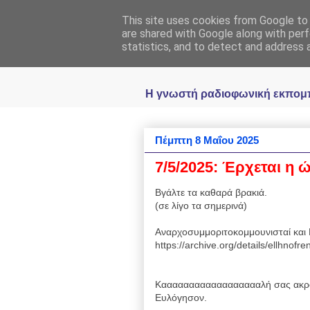
This site uses cookies from Google to d
Ραδιοφωνική
are shared with Google along with perf
statistics, and to detect and address 
Η γνωστή ραδιοφωνική εκπομπή 
Πέμπτη 8 Μαΐου 2025
7/5/2025: Έρχεται η
Βγάλτε τα καθαρά βρακιά.
(σε λίγο τα σημερινά)
Αναρχοσυμμοριτοκομμουνισταί και 
https://archive.org/details/ellhnof
Κααααααααααααααααααλή σας ακρό
Ευλόγησον.