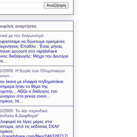
οφιλείς αναρτήσεις
τικά με τον διαγωνισμό
φασίσαμε να δώσουμε ορισμένες
υκρινήσεις Έπαθλο : Ένας μήνας
mium account στο rapidshare
νος διεξαγωγής: Μέχρι την Δευτέρα
ο...
6/2009: Η Κυρία των Ολυμπιακών
νων...
 την έκανε με ελαφρά πηδηματάκια
 σήμερα ήταν το θέμα της
ομπής... Αξίζει ο διάλογος του
ώναρου στο press room...
σιρίκος: ht...
6/2009: Το νέο περιοδικό
άνδαλα & Διαφθορά"
λοφορεί σε λίγες μέρες στα
ίπτερα, από τις εκδόσεις ΣΚΑΙ!
σιρίκος:
p://rapidshare.com/files/246328717/