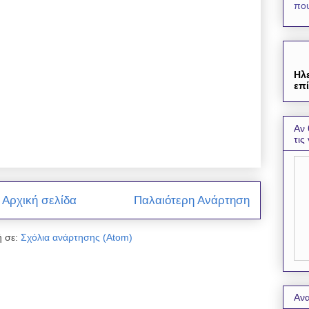
που
Ηλ
επί
Αν 
τις
Αρχική σελίδα
Παλαιότερη Ανάρτηση
 σε:
Σχόλια ανάρτησης (Atom)
Ανα