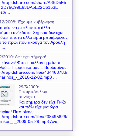
p://rapidshare.com/share/A8BD5F5
42D76C99E63DA5E22C6153E
s://...
12/2008: Έχουμε κυβέρνηση.
ρείτε να στείλετε και άλλα
όμοια ανέκδοτα. Σήμερα δεν έχω
ύσει τίποτα αλλά είμαι μπριζωμένος
 το πρωί που άκουγα τον Αρούλη
 ...
2/2010: Δεν έχει σήμερα!
 κάνανε! Φταίει μάλλον η μείωση
θού....Περαστικά μας... Βουλαρίνος:
p://rapidshare.com/files/434468783/
larinos_-_2010-12-02.mp3 ...
29/5/2009:
Πιτσιρικόφιλων
συνέχεια...
Και σήμερα δεν είχε Γκίζα
και πάλι είχε μια ώρα
σιρίκο! Πιτσιρίκος:
p://rapidshare.com/files/238495829/
sirikos_-_2009-05-29.mp3 Ανα...