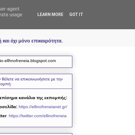
user-agent
icial
erate usage
LEARN MORE
GOT IT
και όχι μόνο επικαιρότητα.
io-ellhnofreneia.blogspot.com
 θέλετε να επικοινωνήσετε με την
πομπή:
 επίσημα κανάλια της εκπομπής:
οσελίδα:
https://ellinofreneianet.gr/
tter
:
https://twitter.com/ellinofreneia