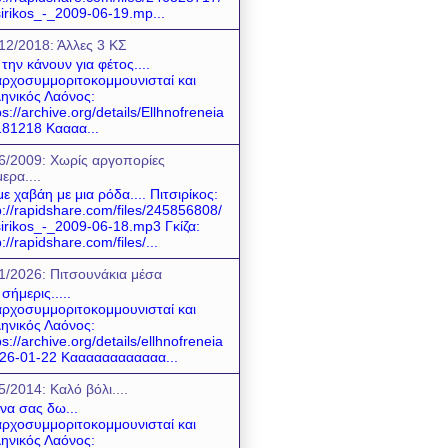
sirikos_-_2009-06-19.mp...
12/2018: Άλλες 3 ΚΣ
 την κάνουν για φέτος....
ρχοσυμμοριτοκομμουνισταί και
ηνικός Λαόνος:
ps://archive.org/details/Ellhnofreneia
81218 Καααα...
6/2009: Χωρίς αργοπορίες
ερα....
ε χαβάη με μια ρόδα.... Πιτσιρίκος:
p://rapidshare.com/files/245856808/
sirikos_-_2009-06-18.mp3 Γκίζα:
p://rapidshare.com/files/...
1/2026: Πιτσουνάκια μέσα
 σήμερις.....
ρχοσυμμοριτοκομμουνισταί και
ηνικός Λαόνος:
ps://archive.org/details/ellhnofreneia
26-01-22 Καααααααααααα...
5/2014: Καλό βόλι....
 να σας δω...
ρχοσυμμοριτοκομμουνισταί και
ηνικός Λαόνος: