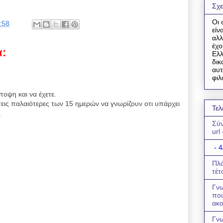
Σχε
Οι 
:58
είν
αλλ
έχο
α:
Ελλ
δικ
αυτ
φιλ
ποψη και να έχετε.
εις παλαιότερες των 15 ημερών να γνωρίζουν οτι υπάρχει
Τελ
.
Σύν
url
- 4
Πλά
τέτ
Γνω
πο
ακο
Γνω