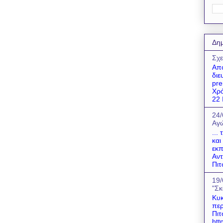
Δημ
Σχε
Απο
διε
pre
Χρό
22 Ι
24/
Αγώ
...
και
εκπ
Αντ
Πιτ
19/
"Σκ
Κυκ
περ
Πιτ
htt