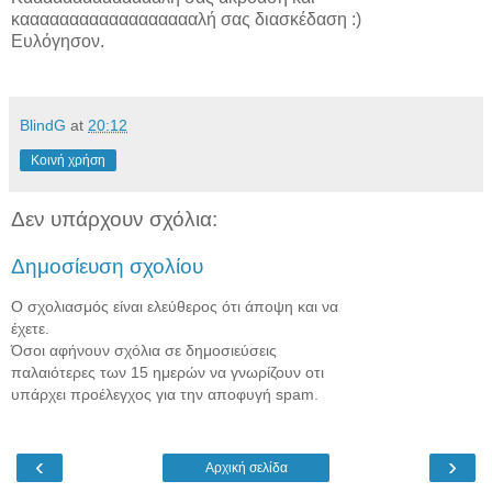
κααααααααααααααααααλή σας διασκέδαση :)
Ευλόγησον.
BlindG
at
20:12
Κοινή χρήση
Δεν υπάρχουν σχόλια:
Δημοσίευση σχολίου
Ο σχολιασμός είναι ελεύθερος ότι άποψη και να
έχετε.
Όσοι αφήνουν σχόλια σε δημοσιεύσεις
παλαιότερες των 15 ημερών να γνωρίζουν οτι
υπάρχει προέλεγχος για την αποφυγή spam.
‹
›
Αρχική σελίδα