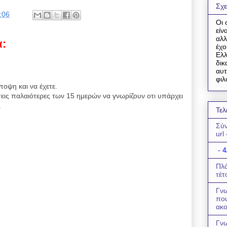
Σχε
:06
Οι 
είν
αλλ
α:
έχο
Ελλ
δικ
αυτ
φιλ
ποψη και να έχετε.
εις παλαιότερες των 15 ημερών να γνωρίζουν οτι υπάρχει
.
Τελ
Σύν
url
- 4
Πλά
τέτ
Γνω
πο
ακο
Γνω