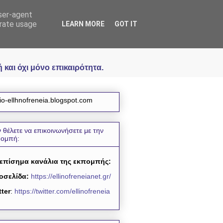
user-agent
icial
erate usage
LEARN MORE
GOT IT
και όχι μόνο επικαιρότητα.
io-ellhnofreneia.blogspot.com
 θέλετε να επικοινωνήσετε με την
πομπή:
 επίσημα κανάλια της εκπομπής:
οσελίδα:
https://ellinofreneianet.gr/
tter
:
https://twitter.com/ellinofreneia