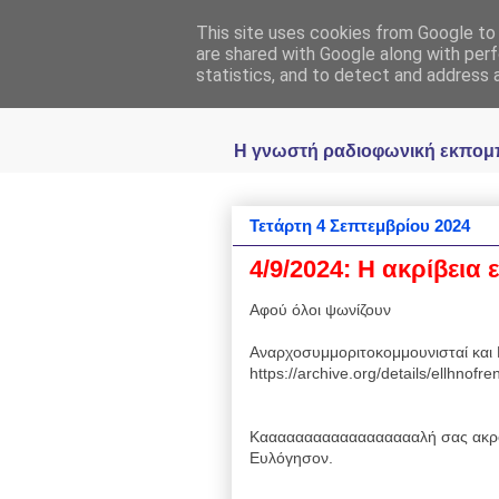
This site uses cookies from Google to d
Ραδιοφωνική
are shared with Google along with perf
statistics, and to detect and address 
Η γνωστή ραδιοφωνική εκπομπή 
Τετάρτη 4 Σεπτεμβρίου 2024
4/9/2024: Η ακρίβεια 
Αφού όλοι ψωνίζουν
Αναρχοσυμμοριτοκομμουνισταί και 
https://archive.org/details/ellhnof
Κααααααααααααααααααλή σας ακρό
Ευλόγησον.