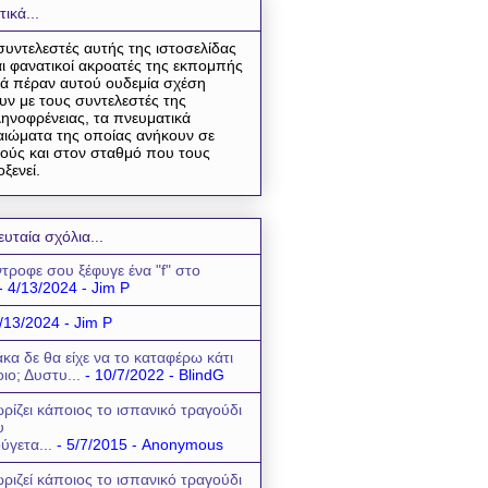
τικά...
συντελεστές αυτής της ιστοσελίδας
αι φανατικοί ακροατές της εκπομπής
ά πέραν αυτού ουδεμία σχέση
υν με τους συντελεστές της
ηνοφρένειας, τα πνευματικά
αιώματα της οποίας ανήκουν σε
ούς και στον σταθμό που τους
οξενεί.
ευταία σχόλια...
τροφε σου ξέφυγε ένα "f" στο
- 4/13/2024
- Jim P
/13/2024
- Jim P
κα δε θα είχε να το καταφέρω κάτι
οιο; Δυστυ...
- 10/7/2022
- BlindG
ρίζει κάποιος το ισπανικό τραγούδι
υ
ύγετα...
- 5/7/2015
- Anonymous
ριζεί κάποιος το ισπανικό τραγούδι