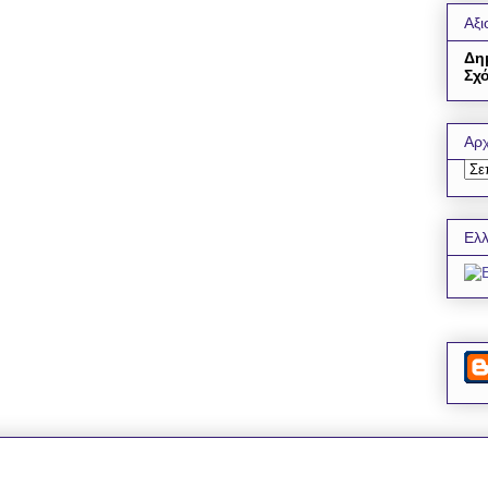
Αξι
Δη
Σχό
Αρχ
Ελλ