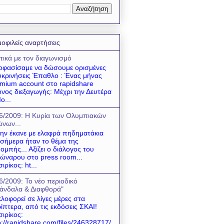
οφιλείς αναρτήσεις
τικά με τον διαγωνισμό
φασίσαμε να δώσουμε ορισμένες
υκρινήσεις Έπαθλο : Ένας μήνας
mium account στο rapidshare
νος διεξαγωγής: Μέχρι την Δευτέρα
ο...
6/2009: Η Κυρία των Ολυμπιακών
νων...
 την έκανε με ελαφρά πηδηματάκια
 σήμερα ήταν το θέμα της
ομπής... Αξίζει ο διάλογος του
ώναρου στο press room...
σιρίκος: ht...
6/2009: Το νέο περιοδικό
άνδαλα & Διαφθορά"
λοφορεί σε λίγες μέρες στα
ίπτερα, από τις εκδόσεις ΣΚΑΙ!
σιρίκος:
p://rapidshare.com/files/246328717/