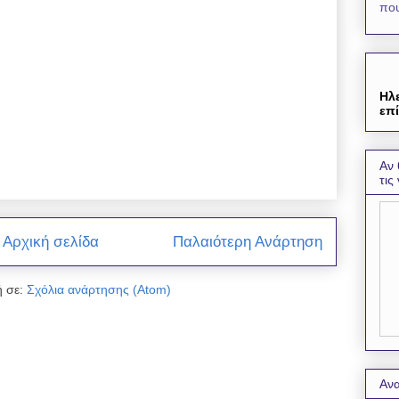
που
Ηλ
επί
Αν 
τις
Αρχική σελίδα
Παλαιότερη Ανάρτηση
 σε:
Σχόλια ανάρτησης (Atom)
Ανα