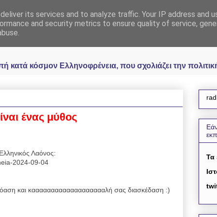
eliver its services and to analyze traffic. Your IP address and 
 Ελληνοφρένεια Unoff
ormance and security metrics to ensure quality of service, gen
abuse.
κατά κόσμον Ελληνοφρένεια, που σχολιάζει την πολιτική 
rad
είναι ένας μύθος
Εάν
εκ
Ελληνικός Λαόνος:
Τα
reneia-2024-09-04
Ιστ
twi
αση και καααααααααααααααααααλή σας διασκέδαση :)