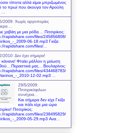
ύσει τίποτα αλλά είμαι μπριζωμένος
 το πρωί που άκουγα τον Αρούλη
 ...
6/2009: Χωρίς αργοπορίες
ερα....
ε χαβάη με μια ρόδα.... Πιτσιρίκος:
p://rapidshare.com/files/245856808/
sirikos_-_2009-06-18.mp3 Γκίζα:
p://rapidshare.com/files/...
2/2010: Δεν έχει σήμερα!
 κάνανε! Φταίει μάλλον η μείωση
θού....Περαστικά μας... Βουλαρίνος:
p://rapidshare.com/files/434468783/
larinos_-_2010-12-02.mp3 ...
29/5/2009:
Πιτσιρικόφιλων
συνέχεια...
Και σήμερα δεν είχε Γκίζα
και πάλι είχε μια ώρα
σιρίκο! Πιτσιρίκος:
p://rapidshare.com/files/238495829/
sirikos_-_2009-05-29.mp3 Ανα...