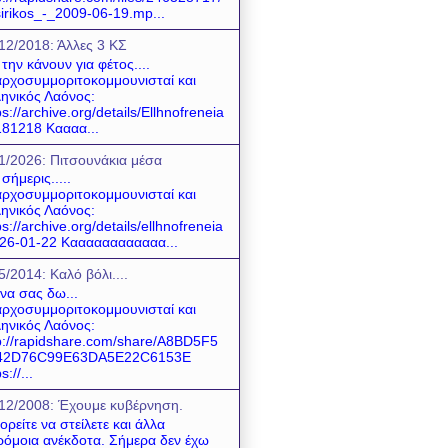
sirikos_-_2009-06-19.mp...
12/2018: Άλλες 3 ΚΣ
 την κάνουν για φέτος....
ρχοσυμμοριτοκομμουνισταί και
ηνικός Λαόνος:
ps://archive.org/details/Ellhnofreneia
81218 Καααα...
1/2026: Πιτσουνάκια μέσα
 σήμερις.....
ρχοσυμμοριτοκομμουνισταί και
ηνικός Λαόνος:
ps://archive.org/details/ellhnofreneia
26-01-22 Καααααααααααα...
5/2014: Καλό βόλι....
 να σας δω...
ρχοσυμμοριτοκομμουνισταί και
ηνικός Λαόνος:
p://rapidshare.com/share/A8BD5F5
42D76C99E63DA5E22C6153E
s://...
12/2008: Έχουμε κυβέρνηση.
ρείτε να στείλετε και άλλα
όμοια ανέκδοτα. Σήμερα δεν έχω