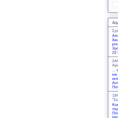
Δημ
Σχε
Απο
διε
pre
Χρό
22 Ι
24/
Αγώ
...
και
εκπ
Αντ
Πιτ
19/
"Σκ
Κυκ
περ
Πιτ
htt