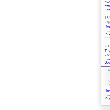
ακο
από
μας
18/
σήμ
Πάμ
htt
Pit
htt
2/1
Την
μισ
htt
Boy
Πιτ
htt
Pit