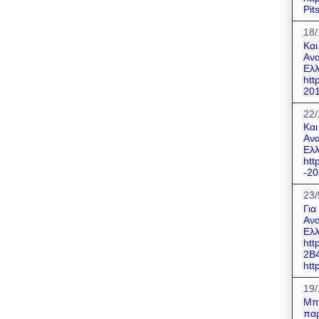
Pit
18/
Και
Ανα
Ελλ
htt
201
22/
Και
Ανα
Ελλ
htt
-20
23/
Για
Ανα
Ελλ
htt
2B
http
19/
Μπο
παρ