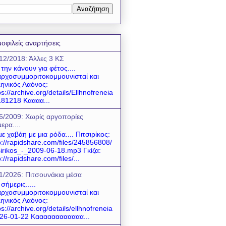
οφιλείς αναρτήσεις
12/2018: Άλλες 3 ΚΣ
 την κάνουν για φέτος....
ρχοσυμμοριτοκομμουνισταί και
ηνικός Λαόνος:
ps://archive.org/details/Ellhnofreneia
81218 Καααα...
6/2009: Χωρίς αργοπορίες
ερα....
ε χαβάη με μια ρόδα.... Πιτσιρίκος:
p://rapidshare.com/files/245856808/
sirikos_-_2009-06-18.mp3 Γκίζα:
p://rapidshare.com/files/...
1/2026: Πιτσουνάκια μέσα
 σήμερις.....
ρχοσυμμοριτοκομμουνισταί και
ηνικός Λαόνος:
ps://archive.org/details/ellhnofreneia
26-01-22 Καααααααααααα...