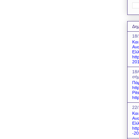
Δημ
18/
Και
Ανα
Ελλ
htt
201
18/
σήμ
Πάμ
htt
Pit
htt
22/
Και
Ανα
Ελλ
htt
-20