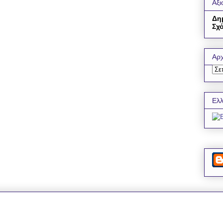
Αξι
Δη
Σχό
Αρχ
Ελλ