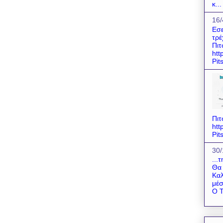
κ...
16/
Εσε
τρέ
Πιτ
htt
Pit
Πιτ
htt
Pit
30/
...
Θα 
Καλ
μέσ
Ο Τ