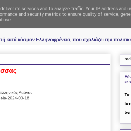
eliver its services and to analyze traffic. Your IP address and 
 Ελληνοφρένεια Unoff
ormance and security metrics to ensure quality of service, gen
abuse.
κατά κόσμον Ελληνοφρένεια, που σχολιάζει την πολιτική 
rad
ύσσας
Εάν
εκ
Ελληνικός Λαόνος:
Τα
reneia-2024-09-18
Ιστ
twi