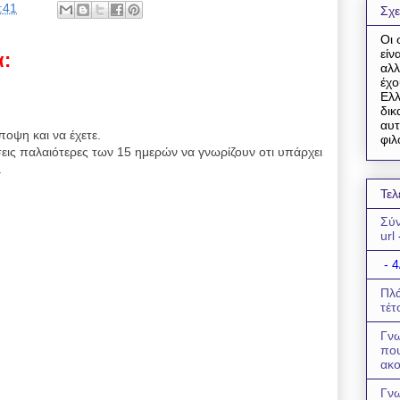
:41
Σχε
Οι 
είν
α:
αλλ
έχο
Ελλ
δικ
αυτ
ποψη και να έχετε.
φιλ
εις παλαιότερες των 15 ημερών να γνωρίζουν οτι υπάρχει
.
Τελ
Σύν
url
- 4
Πλά
τέτ
Γνω
πο
ακο
Γνω