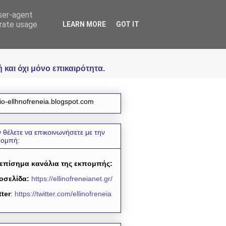
user-agent
icial
erate usage
LEARN MORE
GOT IT
και όχι μόνο επικαιρότητα.
io-ellhnofreneia.blogspot.com
 θέλετε να επικοινωνήσετε με την
πομπή:
 επίσημα κανάλια της εκπομπής:
οσελίδα:
https://ellinofreneianet.gr/
tter
:
https://twitter.com/ellinofreneia