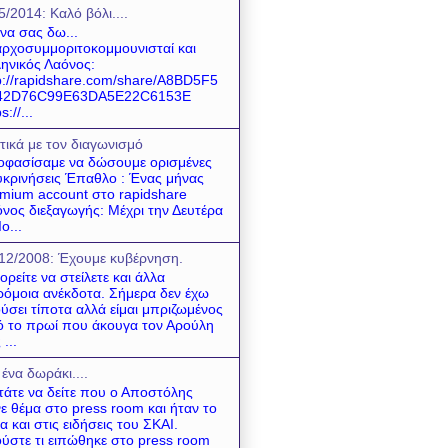
5/2014: Καλό βόλι....
 να σας δω...
ρχοσυμμοριτοκομμουνισταί και
ηνικός Λαόνος:
p://rapidshare.com/share/A8BD5F5
42D76C99E63DA5E22C6153E
s://...
τικά με τον διαγωνισμό
φασίσαμε να δώσουμε ορισμένες
υκρινήσεις Έπαθλο : Ένας μήνας
mium account στο rapidshare
νος διεξαγωγής: Μέχρι την Δευτέρα
ο...
12/2008: Έχουμε κυβέρνηση.
ρείτε να στείλετε και άλλα
όμοια ανέκδοτα. Σήμερα δεν έχω
ύσει τίποτα αλλά είμαι μπριζωμένος
 το πρωί που άκουγα τον Αρούλη
 ...
 ένα δωράκι....
τάτε να δείτε που ο Αποστόλης
νε θέμα στο press room και ήταν το
α και στις ειδήσεις του ΣΚΑΙ.
ύστε τι ειπώθηκε στο press room