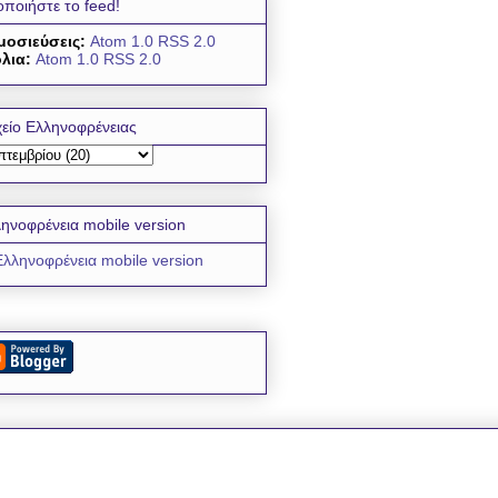
οποιήστε το feed!
μοσιεύσεις:
Atom 1.0
RSS 2.0
λια:
Atom 1.0
RSS 2.0
είο Ελληνοφρένειας
ηνοφρένεια mobile version