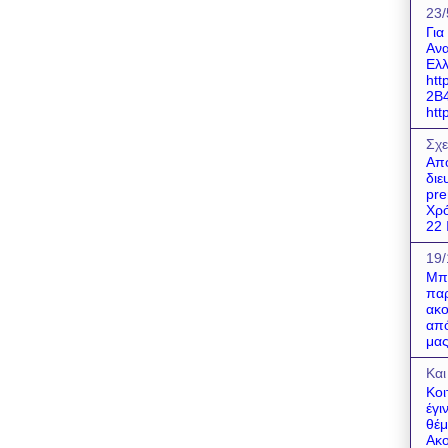
23/
Για
Ανα
Ελλ
htt
2B
http
Σχε
Απο
διε
pre
Χρό
22 Ι
19/
Μπο
παρ
ακο
από
μας
Και
Κοι
έγι
θέμ
Ακο