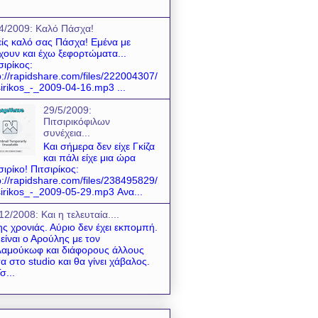
4/2009: Kαλό Πάσχα!
ίς καλό σας Πάσχα! Εμένα με
χουν και έχω ξεφορτώματα...
σιρίκος:
p://rapidshare.com/files/222004307/
sirikos_-_2009-04-16.mp3 ...
29/5/2009:
Πιτσιρικόφιλων
συνέχεια...
Και σήμερα δεν είχε Γκίζα
και πάλι είχε μια ώρα
σιρίκο! Πιτσιρίκος:
p://rapidshare.com/files/238495829/
sirikos_-_2009-05-29.mp3 Ανα...
12/2008: Και η τελευταία....
της χρονιάς. Αύριο δεν έχει εκπομπή.
είναι ο Αρούλης με τον
αμούκωφ και διάφορους άλλους
α στο studio και θα γίνει χάβαλος.
σ...