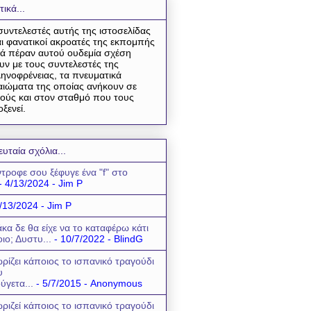
τικά...
συντελεστές αυτής της ιστοσελίδας
αι φανατικοί ακροατές της εκπομπής
ά πέραν αυτού ουδεμία σχέση
υν με τους συντελεστές της
ηνοφρένειας, τα πνευματικά
αιώματα της οποίας ανήκουν σε
ούς και στον σταθμό που τους
οξενεί.
ευταία σχόλια...
τροφε σου ξέφυγε ένα "f" στο
- 4/13/2024
- Jim P
/13/2024
- Jim P
κα δε θα είχε να το καταφέρω κάτι
οιο; Δυστυ...
- 10/7/2022
- BlindG
ρίζει κάποιος το ισπανικό τραγούδι
υ
ύγετα...
- 5/7/2015
- Anonymous
ριζεί κάποιος το ισπανικό τραγούδι