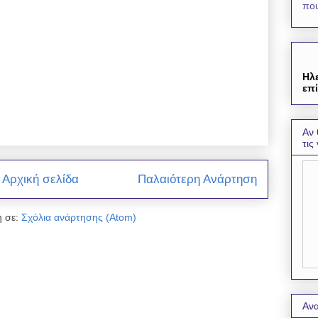
που
Ηλ
επί
Αν 
τις
Αρχική σελίδα
Παλαιότερη Ανάρτηση
 σε:
Σχόλια ανάρτησης (Atom)
Ανα