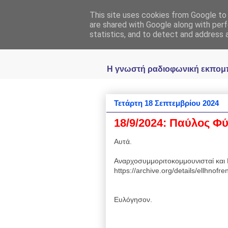
This site uses cookies from Google to d
Ραδιοφωνική
are shared with Google along with perf
statistics, and to detect and address 
Η γνωστή ραδιοφωνική εκπομπή 
Τετάρτη 18 Σεπτεμβρίου 2024
18/9/2024: Παύλος Φ
Αυτά.
Αναρχοσυμμοριτοκομμουνισταί και 
https://archive.org/details/ellhnof
Ευλόγησον.