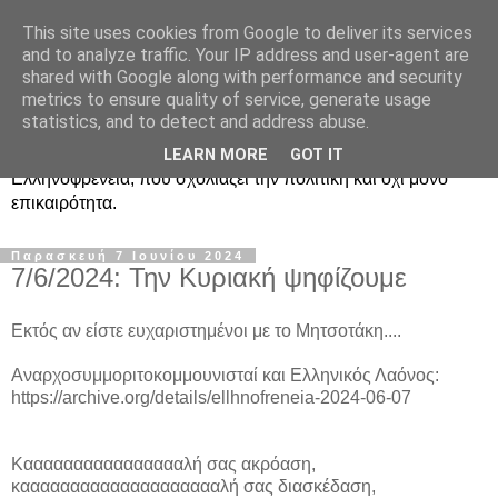
This site uses cookies from Google to deliver its services
Ραδιοφωνική
and to analyze traffic. Your IP address and user-agent are
shared with Google along with performance and security
Ελληνοφρένεια Unofficial
metrics to ensure quality of service, generate usage
statistics, and to detect and address abuse.
Η γνωστή ραδιοφωνική εκπομπή κατά κόσμον
LEARN MORE
GOT IT
Ελληνοφρένεια, που σχολιάζει την πολιτική και όχι μόνο
επικαιρότητα.
Παρασκευή 7 Ιουνίου 2024
7/6/2024: Την Κυριακή ψηφίζουμε
Εκτός αν είστε ευχαριστημένοι με το Μητσοτάκη....
Αναρχοσυμμοριτοκομμουνισταί και Ελληνικός Λαόνος:
https://archive.org/details/ellhnofreneia-2024-06-07
Κααααααααααααααααλή σας ακρόαση,
κααααααααααααααααααααλή σας διασκέδαση,