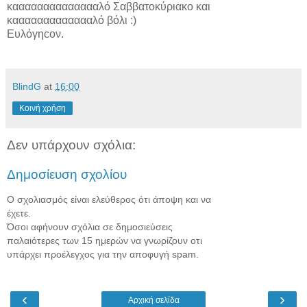
κααααααααααααααλό Σαββατοκύριακο και
καααααααααααααλό βόλι :)
Ευλόγηcον.
BlindG
at
16:00
Κοινή χρήση
Δεν υπάρχουν σχόλια:
Δημοσίευση σχολίου
Ο σχολιασμός είναι ελεύθερος ότι άποψη και να
έχετε.
Όσοι αφήνουν σχόλια σε δημοσιεύσεις
παλαιότερες των 15 ημερών να γνωρίζουν οτι
υπάρχει προέλεγχος για την αποφυγή spam.
‹
›
Αρχική σελίδα