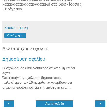
καααααααααααααααααααλή σας διασκέδαση :)
Ευλόγησον.
BlindG
at
14:56
Κοινή χρήση
Δεν υπάρχουν σχόλια:
Δημοσίευση σχολίου
Ο σχολιασμός είναι ελεύθερος ότι άποψη και να
έχετε.
Όσοι αφήνουν σχόλια σε δημοσιεύσεις
παλαιότερες των 15 ημερών να γνωρίζουν οτι
υπάρχει προέλεγχος για την αποφυγή spam.
‹
›
Αρχική σελίδα