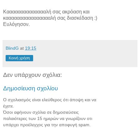
Κααααααααααααααλή σας ακρόαση και
κααααααααααααααααλή σας διασκέδαση :)
Ευλόγησον.
BlindG
at
19:15
Κοινή χρήση
Δεν υπάρχουν σχόλια:
Δημοσίευση σχολίου
Ο σχολιασμός είναι ελεύθερος ότι άποψη και να
έχετε.
Όσοι αφήνουν σχόλια σε δημοσιεύσεις
παλαιότερες των 15 ημερών να γνωρίζουν οτι
υπάρχει προέλεγχος για την αποφυγή spam.