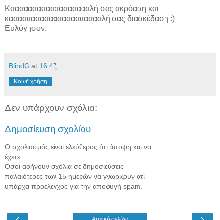
Κααααααααααααααααααλή σας ακρόαση και
καααααααααααααααααααααλή σας διασκέδαση :)
Ευλόγησον.
BlindG
at
16:47
Κοινή χρήση
Δεν υπάρχουν σχόλια:
Δημοσίευση σχολίου
Ο σχολιασμός είναι ελεύθερος ότι άποψη και να
έχετε.
Όσοι αφήνουν σχόλια σε δημοσιεύσεις
παλαιότερες των 15 ημερών να γνωρίζουν οτι
υπάρχει προέλεγχος για την αποφυγή spam.
‹
›
Αρχική σελίδα