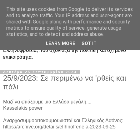
This site uses cookies from Google to deliver its services
Ραδιοφωνική
and to analyze traffic. Your IP address and user-agent are
shared with Google along with performance and security
Ελληνοφρένεια Unofficial
metrics to ensure quality of service, generate usage
statistics, and to detect and address abuse.
Η γνωστή ραδιοφωνική εκπομπή κατά κόσμον
LEARN MORE
GOT IT
Ελληνοφρένεια, που σχολιάζει την πολιτική και όχι μόνο
επικαιρότητα.
Δευτέρα 25 Σεπτεμβρίου 2023
25/9/2023: Σε περιμένω να 'ρθείς και
πάλι
Μαζί να φτιάξουμε μια Ελλάδα μεγάλη....
Kasselakis power
Αναρχοσυμμοριτοκομμουνισταί και Ελληνικός Λαόνος:
https://archive.org/details/ellhnofreneia-2023-09-25