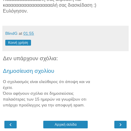
κααααααααααααααααααλή σας διασκέδαση :)
Ευλόγησον.
BlindG
at
01:55
Κοινή χρήση
Δεν υπάρχουν σχόλια:
Δημοσίευση σχολίου
Ο σχολιασμός είναι ελεύθερος ότι άποψη και να
έχετε.
Όσοι αφήνουν σχόλια σε δημοσιεύσεις
παλαιότερες των 15 ημερών να γνωρίζουν οτι
υπάρχει προέλεγχος για την αποφυγή spam.
‹
›
Αρχική σελίδα