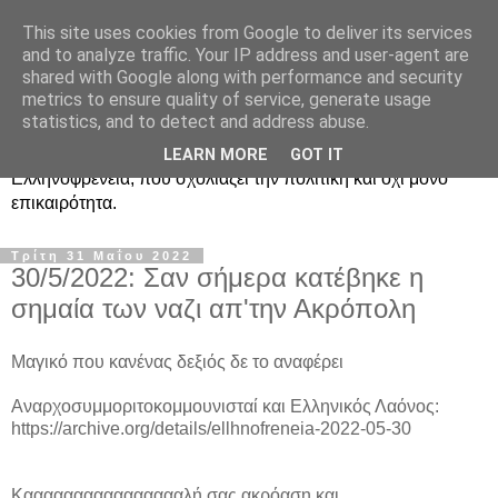
This site uses cookies from Google to deliver its services
Ραδιοφωνική
and to analyze traffic. Your IP address and user-agent are
shared with Google along with performance and security
Ελληνοφρένεια Unofficial
metrics to ensure quality of service, generate usage
statistics, and to detect and address abuse.
Η γνωστή ραδιοφωνική εκπομπή κατά κόσμον
LEARN MORE
GOT IT
Ελληνοφρένεια, που σχολιάζει την πολιτική και όχι μόνο
επικαιρότητα.
Τρίτη 31 Μαΐου 2022
30/5/2022: Σαν σήμερα κατέβηκε η
σημαία των ναζι απ'την Ακρόπολη
Μαγικό που κανένας δεξιός δε το αναφέρει
Αναρχοσυμμοριτοκομμουνισταί και Ελληνικός Λαόνος:
https://archive.org/details/ellhnofreneia-2022-05-30
Κααααααααααααααααλή σας ακρόαση και