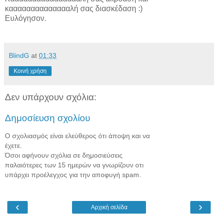
κααααααααααααααλή σας διασκέδαση :)
Ευλόγησον.
BlindG
at
01:33
Κοινή χρήση
Δεν υπάρχουν σχόλια:
Δημοσίευση σχολίου
Ο σχολιασμός είναι ελεύθερος ότι άποψη και να
έχετε.
Όσοι αφήνουν σχόλια σε δημοσιεύσεις
παλαιότερες των 15 ημερών να γνωρίζουν οτι
υπάρχει προέλεγχος για την αποφυγή spam.
‹
›
Αρχική σελίδα