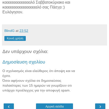
κααααααααααααλό Σαββατοκύριακο και
καααααααααααααααλό σας Πάσχα :)
Ευλόγησον.
BlindG
at
23:52
Κοινή χρήση
Δεν υπάρχουν σχόλια:
Δημοσίευση σχολίου
Ο σχολιασμός είναι ελεύθερος ότι άποψη και να
έχετε.
Όσοι αφήνουν σχόλια σε δημοσιεύσεις
παλαιότερες των 15 ημερών να γνωρίζουν οτι
υπάρχει προέλεγχος για την αποφυγή spam.
‹
›
Αρχική σελίδα