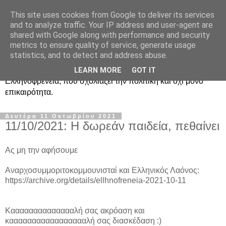
This site uses cookies from Google to deliver its services
Ραδιοφωνική
and to analyze traffic. Your IP address and user-agent are
shared with Google along with performance and security
Ελληνοφρένεια Unofficial
metrics to ensure quality of service, generate usage
statistics, and to detect and address abuse.
Η γνωστή ραδιοφωνική εκπομπή κατά κόσμον
LEARN MORE
GOT IT
Ελληνοφρένεια, που σχολιάζει την πολιτική και όχι μόνο
επικαιρότητα.
Δευτέρα 11 Οκτωβρίου 2021
11/10/2021: Η δωρεάν παιδεία, πεθαίνει
Ας μη την αφήσουμε
Αναρχοσυμμοριτοκομμουνισταί και Ελληνικός Λαόνος:
https://archive.org/details/ellhnofreneia-2021-10-11
Κααααααααααααααλή σας ακρόαση και
καααααααααααααααααλή σας διασκέδαση :)