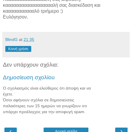
κααααααααααααααααααλή σας διασκέδαση και
καααααααααααλό τριήμερο :)
Ευλόγησον.
BlindG
at
21:35
Κοινή χρήση
Δεν υπάρχουν σχόλια:
Δημοσίευση σχολίου
Ο σχολιασμός είναι ελεύθερος ότι άποψη και να
έχετε.
Όσοι αφήνουν σχόλια σε δημοσιεύσεις
παλαιότερες των 15 ημερών να γνωρίζουν οτι
υπάρχει προέλεγχος για την αποφυγή spam.
‹
›
Αρχική σελίδα