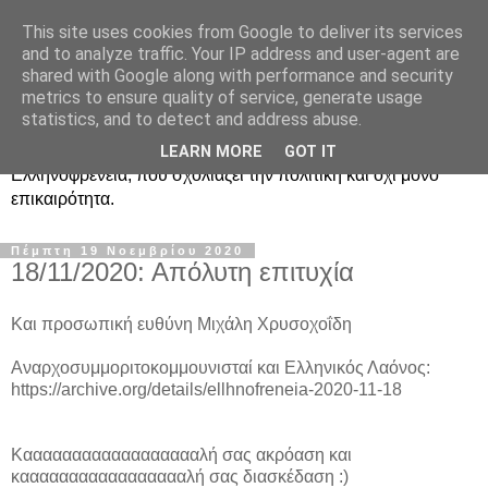
This site uses cookies from Google to deliver its services
Ραδιοφωνική
and to analyze traffic. Your IP address and user-agent are
shared with Google along with performance and security
Ελληνοφρένεια Unofficial
metrics to ensure quality of service, generate usage
statistics, and to detect and address abuse.
Η γνωστή ραδιοφωνική εκπομπή κατά κόσμον
LEARN MORE
GOT IT
Ελληνοφρένεια, που σχολιάζει την πολιτική και όχι μόνο
επικαιρότητα.
Πέμπτη 19 Νοεμβρίου 2020
18/11/2020: Απόλυτη επιτυχία
Και προσωπική ευθύνη Μιχάλη Χρυσοχοΐδη
Αναρχοσυμμοριτοκομμουνισταί και Ελληνικός Λαόνος:
https://archive.org/details/ellhnofreneia-2020-11-18
Κααααααααααααααααααλή σας ακρόαση και
καααααααααααααααααλή σας διασκέδαση :)