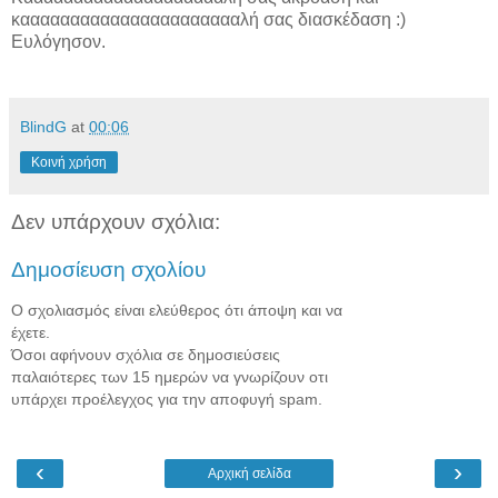
κααααααααααααααααααααααλή σας διασκέδαση :)
Ευλόγησον.
BlindG
at
00:06
Κοινή χρήση
Δεν υπάρχουν σχόλια:
Δημοσίευση σχολίου
Ο σχολιασμός είναι ελεύθερος ότι άποψη και να
έχετε.
Όσοι αφήνουν σχόλια σε δημοσιεύσεις
παλαιότερες των 15 ημερών να γνωρίζουν οτι
υπάρχει προέλεγχος για την αποφυγή spam.
‹
›
Αρχική σελίδα