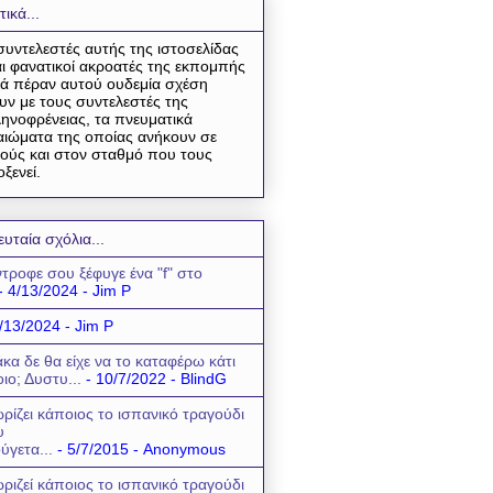
τικά...
συντελεστές αυτής της ιστοσελίδας
αι φανατικοί ακροατές της εκπομπής
ά πέραν αυτού ουδεμία σχέση
υν με τους συντελεστές της
ηνοφρένειας, τα πνευματικά
αιώματα της οποίας ανήκουν σε
ούς και στον σταθμό που τους
οξενεί.
ευταία σχόλια...
τροφε σου ξέφυγε ένα "f" στο
- 4/13/2024
- Jim P
/13/2024
- Jim P
κα δε θα είχε να το καταφέρω κάτι
οιο; Δυστυ...
- 10/7/2022
- BlindG
ρίζει κάποιος το ισπανικό τραγούδι
υ
ύγετα...
- 5/7/2015
- Anonymous
ριζεί κάποιος το ισπανικό τραγούδι