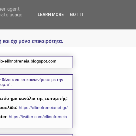
user-agent
icial
erate usage
LEARN MORE
GOT IT
και όχι μόνο επικαιρότητα.
io-ellhnofreneia.blogspot.com
 θέλετε να επικοινωνήσετε με την
πομπή:
 επίσημα κανάλια της εκπομπής:
οσελίδα:
https://ellinofreneianet.gr/
tter
:
https://twitter.com/ellinofreneia