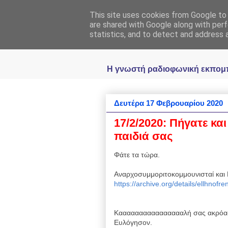
This site uses cookies from Google to d
Ραδιοφωνική
are shared with Google along with perf
statistics, and to detect and address 
Η γνωστή ραδιοφωνική εκπομπή 
Δευτέρα 17 Φεβρουαρίου 2020
17/2/2020: Πήγατε και
παιδιά σας
Φάτε τα τώρα.
Αναρχοσυμμοριτοκομμουνισταί και 
https://archive.org/details/ellhnof
Κααααααααααααααααλή σας ακρόασ
Ευλόγησον.