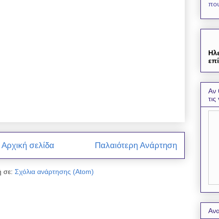
που
Ηλ
επί
Αν 
τις
Αρχική σελίδα
Παλαιότερη Ανάρτηση
 σε:
Σχόλια ανάρτησης (Atom)
Ανα