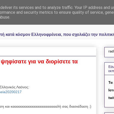
eliver its services and to analyze traffic. Your IP address and 
 Ελληνοφρένεια Unoff
ormance and security metrics to ensure quality of service, gen
abuse.
κατά κόσμον Ελληνοφρένεια, που σχολιάζει την πολιτική 
rad
 ψηφίσατε για να διορίσετε τα
Εάν
εκ
Τα
Ελληνικός Λαόνος:
Ιστ
reneia20200217
twi
η και κααααααααααααααααααααααλή σας διασκέδαση :)