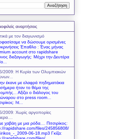
οφιλείς αναρτήσεις
τικά με τον διαγωνισμό
φασίσαμε να δώσουμε ορισμένες
υκρινήσεις Έπαθλο : Ένας μήνας
mium account στο rapidshare
νος διεξαγωγής: Μέχρι την Δευτέρα
ο...
6/2009: Η Κυρία των Ολυμπιακών
νων...
 την έκανε με ελαφρά πηδηματάκια
 σήμερα ήταν το θέμα της
ομπής... Αξίζει ο διάλογος του
ώναρου στο press room...
σιρίκος: ht...
6/2009: Χωρίς αργοπορίες
ερα....
ε χαβάη με μια ρόδα.... Πιτσιρίκος:
p://rapidshare.com/files/245856808/
sirikos_-_2009-06-18.mp3 Γκίζα:
p://rapidshare.com/files/...