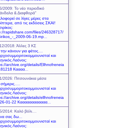
6/2009: Το νέο περιοδικό
άνδαλα & Διαφθορά"
λοφορεί σε λίγες μέρες στα
ίπτερα, από τις εκδόσεις ΣΚΑΙ!
σιρίκος:
p://rapidshare.com/files/246328717/
sirikos_-_2009-06-19.mp...
12/2018: Άλλες 3 ΚΣ
 την κάνουν για φέτος....
ρχοσυμμοριτοκομμουνισταί και
ηνικός Λαόνος:
ps://archive.org/details/Ellhnofreneia
81218 Καααα...
1/2026: Πιτσουνάκια μέσα
 σήμερις.....
ρχοσυμμοριτοκομμουνισταί και
ηνικός Λαόνος:
ps://archive.org/details/ellhnofreneia
26-01-22 Καααααααααααα...
5/2014: Καλό βόλι....
 να σας δω...
ρχοσυμμοριτοκομμουνισταί και
ηνικός Λαόνος: