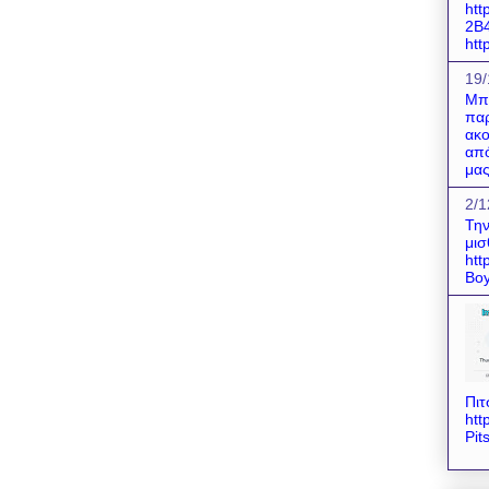
htt
2B
http
19/
Μπο
παρ
ακο
από
μας
2/1
Την
μισ
htt
Boy
Πιτ
htt
Pit