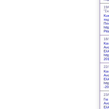
19/
"Σκ
Κυκ
περ
Πιτ
htt
Pit
18/
Και
Ανα
Ελλ
htt
201
22/
Και
Ανα
Ελλ
htt
-20
23/
Για
Ανα
Ελλ