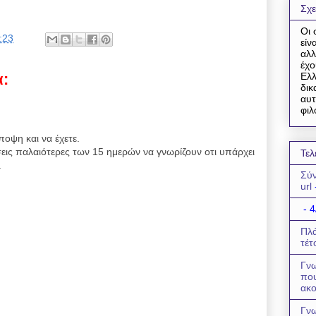
Σχε
Οι 
:23
είν
αλλ
έχο
Ελλ
α:
δικ
αυτ
φιλ
ποψη και να έχετε.
εις παλαιότερες των 15 ημερών να γνωρίζουν οτι υπάρχει
Τελ
.
Σύν
url
- 4
Πλά
τέτ
Γνω
πο
ακο
Γνω