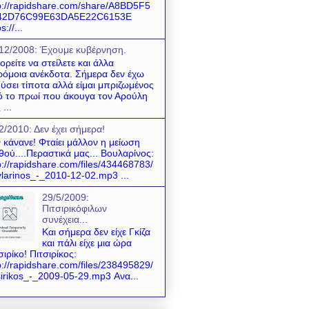
p://rapidshare.com/share/A8BD5F5
42D76C99E63DA5E22C6153E
s://...
12/2008: Έχουμε κυβέρνηση.
ρείτε να στείλετε και άλλα
όμοια ανέκδοτα. Σήμερα δεν έχω
ύσει τίποτα αλλά είμαι μπριζωμένος
 το πρωί που άκουγα τον Αρούλη
 ...
2/2010: Δεν έχει σήμερα!
 κάνανε! Φταίει μάλλον η μείωση
θού....Περαστικά μας... Βουλαρίνος:
p://rapidshare.com/files/434468783/
larinos_-_2010-12-02.mp3 ...
29/5/2009:
Πιτσιρικόφιλων
συνέχεια...
Και σήμερα δεν είχε Γκίζα
και πάλι είχε μια ώρα
σιρίκο! Πιτσιρίκος:
p://rapidshare.com/files/238495829/
sirikos_-_2009-05-29.mp3 Ανα...