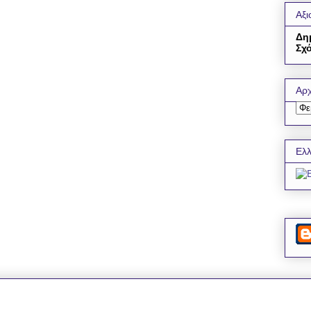
Αξι
Δη
Σχό
Αρχ
Ελλ