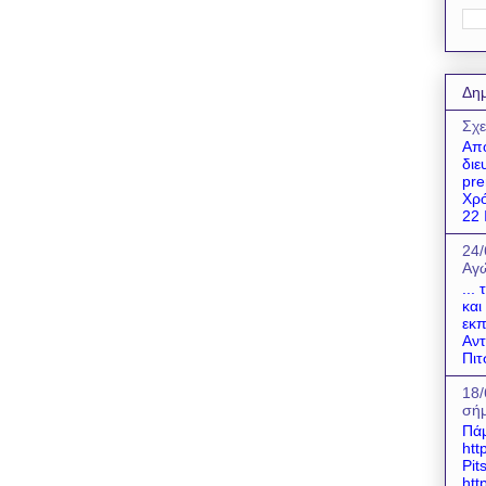
Δημ
Σχε
Απο
διε
pre
Χρό
22 Ι
24/
Αγώ
...
και
εκπ
Αντ
Πιτ
18/
σήμ
Πάμ
htt
Pit
htt