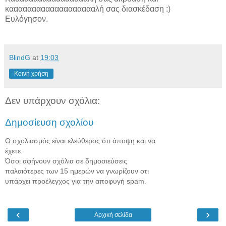
καααααααααααααααααααλή σας διασκέδαση :)
Ευλόγησον.
BlindG
at
19:03
Κοινή χρήση
Δεν υπάρχουν σχόλια:
Δημοσίευση σχολίου
Ο σχολιασμός είναι ελεύθερος ότι άποψη και να
έχετε.
Όσοι αφήνουν σχόλια σε δημοσιεύσεις
παλαιότερες των 15 ημερών να γνωρίζουν οτι
υπάρχει προέλεγχος για την αποφυγή spam.
‹
›
Αρχική σελίδα