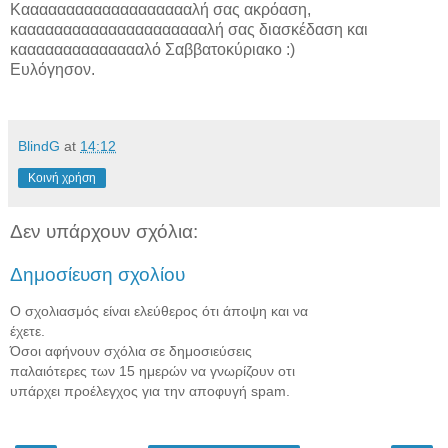
Καααααααααααααααααααλή σας ακρόαση,
καααααααααααααααααααααλή σας διασκέδαση και
κααααααααααααααλό Σαββατοκύριακο :)
Ευλόγησον.
BlindG
at
14:12
Κοινή χρήση
Δεν υπάρχουν σχόλια:
Δημοσίευση σχολίου
Ο σχολιασμός είναι ελεύθερος ότι άποψη και να
έχετε.
Όσοι αφήνουν σχόλια σε δημοσιεύσεις
παλαιότερες των 15 ημερών να γνωρίζουν οτι
υπάρχει προέλεγχος για την αποφυγή spam.