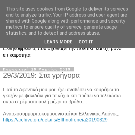
This site uses cookies from Google to deliver its services
Ραδιοφωνική
and to analyze traffic. Your IP address and user-agent are
shared with Google along with performance and security
Ελληνοφρένεια Unofficial
metrics to ensure quality of service, generate usage
statistics, and to detect and address abuse.
Η γνωστή ραδιοφωνική εκπομπή κατά κόσμον
LEARN MORE
GOT IT
Ελληνοφρένεια, που σχολιάζει την πολιτική και όχι μόνο
επικαιρότητα.
Παρασκευή 29 Μαρτίου 2019
29/3/2019: Στα γρήγορα
Γιατί το Αφεντικό μου μου έχει αναθέσει να κουρέψω το
γκαζόν με ψαλιδάκι για τα νύχια και πρέπει να τελειώσω
οκτώ στρέμματα αυλή μέχρι το βράδυ....
Αναρχοσυμμοριτοκομμουνισταί και Ελληνικός Λαόνος:
https://archive.org/details/Ellhnofreneia20190329