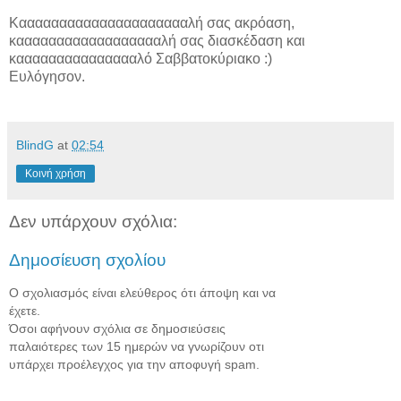
Καααααααααααααααααααααλή σας ακρόαση,
κααααααααααααααααααλή σας διασκέδαση και
καααααααααααααααλό Σαββατοκύριακο :)
Ευλόγησον.
BlindG
at
02:54
Κοινή χρήση
Δεν υπάρχουν σχόλια:
Δημοσίευση σχολίου
Ο σχολιασμός είναι ελεύθερος ότι άποψη και να
έχετε.
Όσοι αφήνουν σχόλια σε δημοσιεύσεις
παλαιότερες των 15 ημερών να γνωρίζουν οτι
υπάρχει προέλεγχος για την αποφυγή spam.